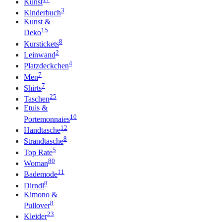
Kunst
3
Kinderbuch
Kunst &
15
Deko
8
Kurstickets
2
Leinwand
4
Platzdeckchen
7
Men
7
Shirts
25
Taschen
Etuis &
10
Portemonnaies
12
Handtasche
8
Strandtasche
5
Top Rate
80
Woman
11
Bademode
8
Dirndl
Kimono &
8
Pullover
23
Kleider