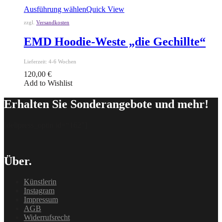
Ausführung wählen
Quick View
zzgl.
Versandkosten
EMD Hoodie-Weste „die Gechillte“
Lieferzeit:
4-6 Wochen
120,00
€
Add to Wishlist
Erhalten Sie Sonderangebote und mehr!
[delipress_optin id=“162″]
Über.
Künstlerin
Instagram
Impressum
AGB
Widerrufsrecht