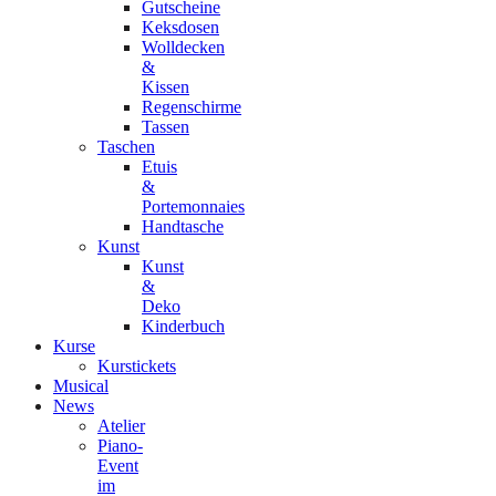
Gutscheine
Keksdosen
Wolldecken
&
Kissen
Regenschirme
Tassen
Taschen
Etuis
&
Portemonnaies
Handtasche
Kunst
Kunst
&
Deko
Kinderbuch
Kurse
Kurstickets
Musical
News
Atelier
Piano-
Event
im