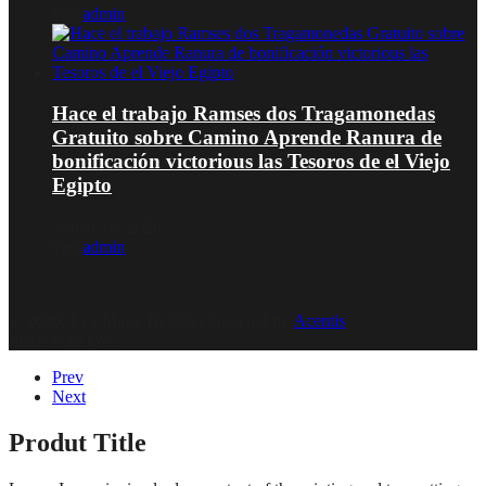
von
admin
Hace el trabajo Ramses dos Tragamonedas
Gratuito sobre Camino Aprende Ranura de
bonificación victorious las Tesoros de el Viejo
Egipto
Januar 16, 2026
von
admin
© 2020, Eva-Marie Design | Powered by
Acentis
|
Made with love
Prev
Next
Produt Title