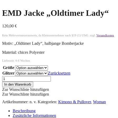
EMD Jacke „Oldtimer Lady“
120,00
€
Kein Mehrwertsteuerausweis, da Kleinunternehmer nach §19 (1) UStG.
zzgl.
Versandkosten
Motiv: „Oldtimer Lady“, halbjange Bomberjacke
Material: chices Polyester
Lieferzeit:
4-6 Wochen
Größe
Glitzer
Zurücksetzen
In den Warenkorb
Zur Wunschliste hinzufügen
Zur Wunschliste hinzufügen
Artikelnummer:
n. v.
Kategorien:
Kimono & Pullover
,
Woman
Beschreibung
Zusätzliche Informationen