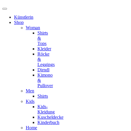
Künstlerin
Shop
Woman
Shirts
&
Tops
Kleider
Röcke
&
Leggings
Dirndl
Kimono
&
Pullover
Men
Shirts
Kids
Kids-
Kleidung
Kuscheldecke
Kinderbuch
Home