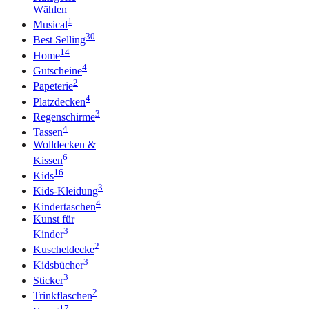
Wählen
1
Musical
30
Best Selling
14
Home
4
Gutscheine
2
Papeterie
4
Platzdecken
3
Regenschirme
4
Tassen
Wolldecken &
6
Kissen
16
Kids
3
Kids-Kleidung
4
Kindertaschen
Kunst für
3
Kinder
2
Kuscheldecke
3
Kidsbücher
3
Sticker
2
Trinkflaschen
17