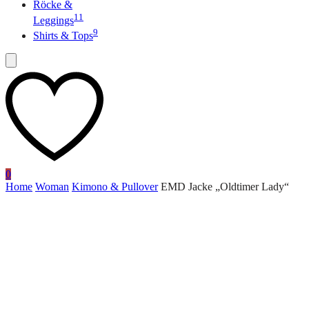
Röcke &
11
Leggings
9
Shirts & Tops
0
Home
Woman
Kimono & Pullover
EMD Jacke „Oldtimer Lady“