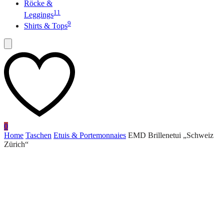
Röcke &
11
Leggings
9
Shirts & Tops
0
Home
Taschen
Etuis & Portemonnaies
EMD Brillenetui „Schweiz
Zürich“