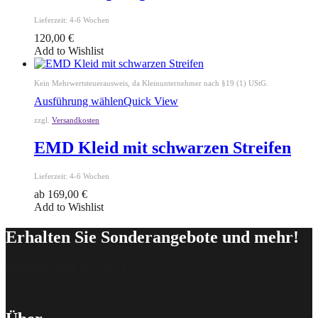
Lieferzeit:
4-6 Wochen
120,00
€
Add to Wishlist
Kein Mehrwertsteuerausweis, da Kleinunternehmer nach §19 (1) UStG.
Ausführung wählen
Quick View
zzgl.
Versandkosten
EMD Kleid mit schwarzen Streifen
Lieferzeit:
4-6 Wochen
ab
169,00
€
Add to Wishlist
Erhalten Sie Sonderangebote und mehr!
[delipress_optin id=“162″]