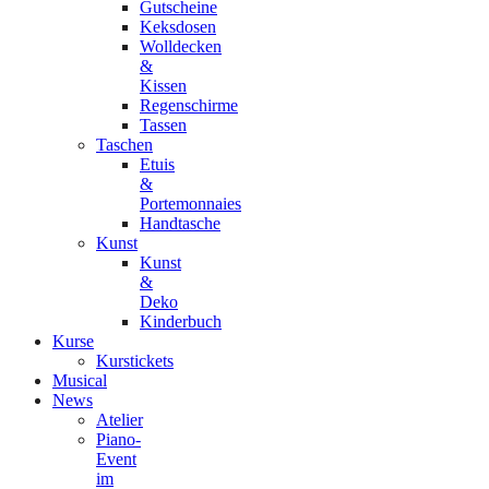
Gutscheine
Keksdosen
Wolldecken
&
Kissen
Regenschirme
Tassen
Taschen
Etuis
&
Portemonnaies
Handtasche
Kunst
Kunst
&
Deko
Kinderbuch
Kurse
Kurstickets
Musical
News
Atelier
Piano-
Event
im