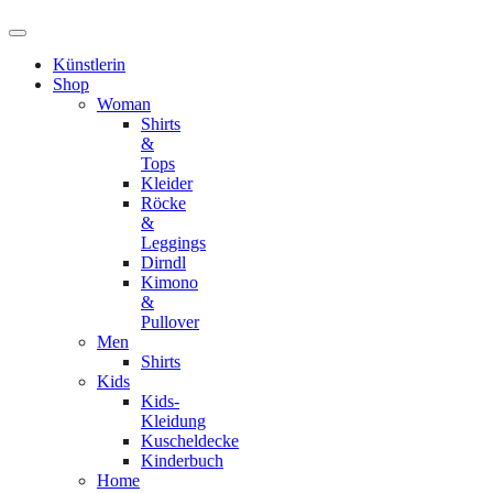
Künstlerin
Shop
Woman
Shirts
&
Tops
Kleider
Röcke
&
Leggings
Dirndl
Kimono
&
Pullover
Men
Shirts
Kids
Kids-
Kleidung
Kuscheldecke
Kinderbuch
Home