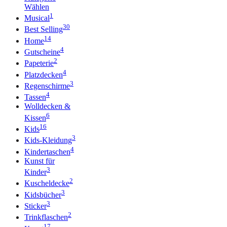
Wählen
1
Musical
30
Best Selling
14
Home
4
Gutscheine
2
Papeterie
4
Platzdecken
3
Regenschirme
4
Tassen
Wolldecken &
6
Kissen
16
Kids
3
Kids-Kleidung
4
Kindertaschen
Kunst für
3
Kinder
2
Kuscheldecke
3
Kidsbücher
3
Sticker
2
Trinkflaschen
17