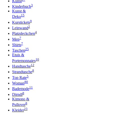
Kunst
3
Kinderbuch
Kunst &
15
Deko
9
Kurstickets
2
Leinwand
4
Platzdeckchen
7
Men
7
Shirts
25
Taschen
Etuis &
10
Portemonnaies
12
Handtasche
8
Strandtasche
5
Top Rate
80
Woman
11
Bademode
8
Dirndl
Kimono &
8
Pullover
23
Kleider