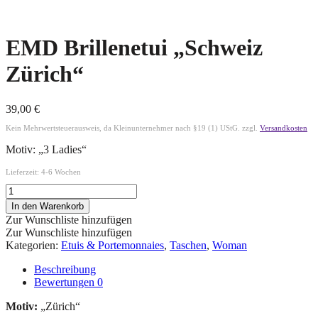
EMD Brillenetui „Schweiz
Zürich“
39,00
€
Kein Mehrwertsteuerausweis, da Kleinunternehmer nach §19 (1) UStG.
zzgl.
Versandkosten
Motiv: „3 Ladies“
Lieferzeit:
4-6 Wochen
In den Warenkorb
Zur Wunschliste hinzufügen
Zur Wunschliste hinzufügen
Kategorien:
Etuis & Portemonnaies
,
Taschen
,
Woman
Beschreibung
Bewertungen
0
Motiv:
„Zürich“