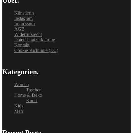
Über.
Künstlerin
Instagram
Impressum
AGB
Widerrufsrecht
Datenschutzerklärung
Kontakt
Cookie-Richtlinie (EU)
Kategorien.
Women
Taschen
Home & Deko
Kunst
Kids
Men
Recent Posts