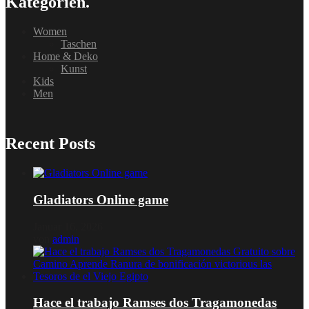
Kategorien.
Women
Taschen
Home & Deko
Kunst
Kids
Men
Recent Posts
Gladiators Online game
Januar 16, 2026
von
admin
Hace el trabajo Ramses dos Tragamonedas