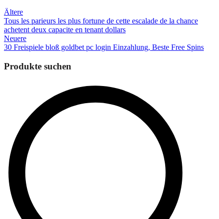
Beitragsnavigation
Ältere
Tous les parieurs les plus fortune de cette escalade de la chance
achetent deux capacite en tenant dollars
Neuere
30 Freispiele bloß goldbet pc login Einzahlung, Beste Free Spins
Produkte suchen