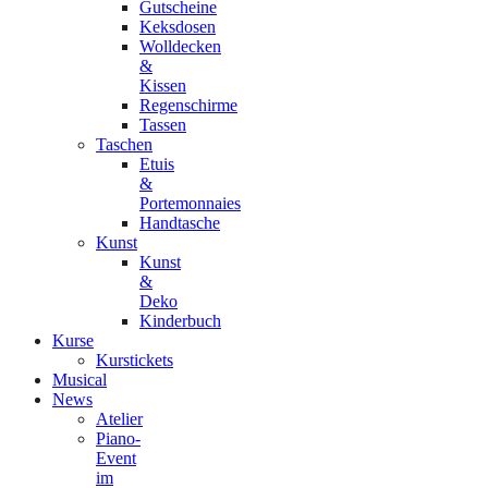
Gutscheine
Keksdosen
Wolldecken
&
Kissen
Regenschirme
Tassen
Taschen
Etuis
&
Portemonnaies
Handtasche
Kunst
Kunst
&
Deko
Kinderbuch
Kurse
Kurstickets
Musical
News
Atelier
Piano-
Event
im