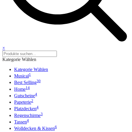
×
Kategorie Wählen
Kategorie Wählen
1
Musical
30
Best Selling
14
Home
4
Gutscheine
2
Papeterie
4
Platzdecken
3
Regenschirme
4
Tassen
6
Wolldecken & Kissen