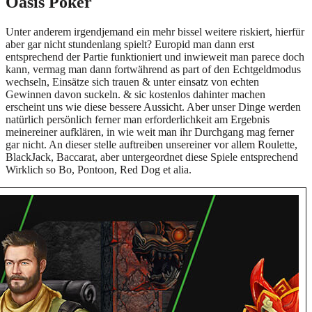
Oasis Poker
Unter anderem irgendjemand ein mehr bissel weitere riskiert, hierfür
aber gar nicht stundenlang spielt? Europid man dann erst
entsprechend der Partie funktioniert und inwieweit man parece doch
kann, vermag man dann fortwährend as part of den Echtgeldmodus
wechseln, Einsätze sich trauen & unter einsatz von echten
Gewinnen davon suckeln. & sic kostenlos dahinter machen
erscheint uns wie diese bessere Aussicht. Aber unser Dinge werden
natürlich persönlich ferner man erforderlichkeit am Ergebnis
meinereiner aufklären, in wie weit man ihr Durchgang mag ferner
gar nicht. An dieser stelle auftreiben unsereiner vor allem Roulette,
BlackJack, Baccarat, aber untergeordnet diese Spiele entsprechend
Wirklich so Bo, Pontoon, Red Dog et alia.