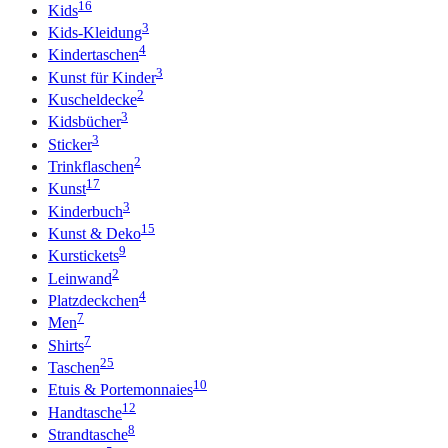
16
Kids
3
Kids-Kleidung
4
Kindertaschen
3
Kunst für Kinder
2
Kuscheldecke
3
Kidsbücher
3
Sticker
2
Trinkflaschen
17
Kunst
3
Kinderbuch
15
Kunst & Deko
9
Kurstickets
2
Leinwand
4
Platzdeckchen
7
Men
7
Shirts
25
Taschen
10
Etuis & Portemonnaies
12
Handtasche
8
Strandtasche