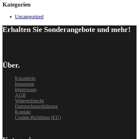
Kategorien
Uncategorized
Erhalten Sie Sonderangebote und mehr!
[delipress_optin id=“162″]
Über.
Künstlerin
Instagram
Impressum
AGB
Widerrufsrecht
Datenschutzerklärung
Kontakt
Cookie-Richtlinie (EU)