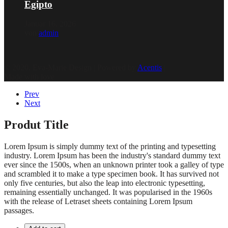
Egipto
Januar 16, 2026
von
admin
© 2020, Eva-Marie Design | Powered by
Acentis
|
Made with love
Prev
Next
Produt Title
Lorem Ipsum is simply dummy text of the printing and typesetting
industry. Lorem Ipsum has been the industry's standard dummy text
ever since the 1500s, when an unknown printer took a galley of type
and scrambled it to make a type specimen book. It has survived not
only five centuries, but also the leap into electronic typesetting,
remaining essentially unchanged. It was popularised in the 1960s
with the release of Letraset sheets containing Lorem Ipsum
passages.