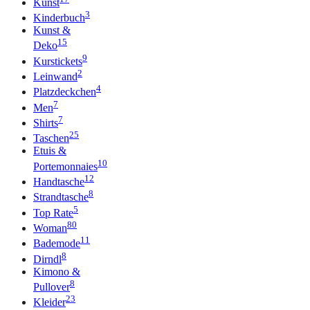
Kunst
3
Kinderbuch
Kunst &
15
Deko
9
Kurstickets
2
Leinwand
4
Platzdeckchen
7
Men
7
Shirts
25
Taschen
Etuis &
10
Portemonnaies
12
Handtasche
8
Strandtasche
5
Top Rate
80
Woman
11
Bademode
8
Dirndl
Kimono &
8
Pullover
23
Kleider