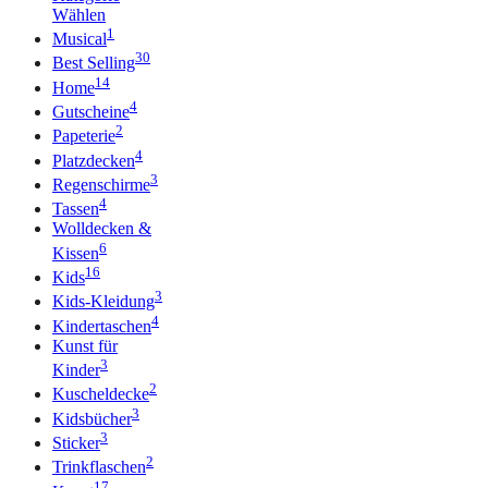
Wählen
1
Musical
30
Best Selling
14
Home
4
Gutscheine
2
Papeterie
4
Platzdecken
3
Regenschirme
4
Tassen
Wolldecken &
6
Kissen
16
Kids
3
Kids-Kleidung
4
Kindertaschen
Kunst für
3
Kinder
2
Kuscheldecke
3
Kidsbücher
3
Sticker
2
Trinkflaschen
17