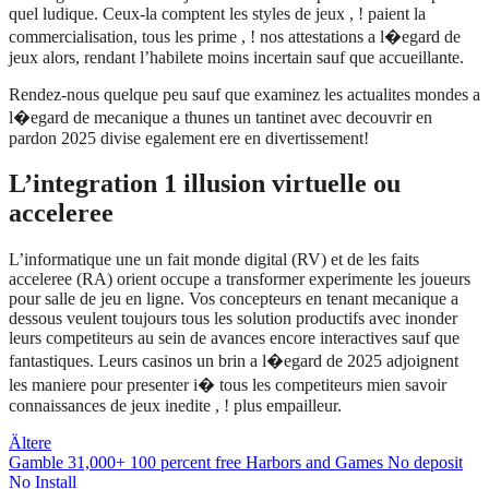
quel ludique. Ceux-la comptent les styles de jeux , ! paient la
commercialisation, tous les prime , ! nos attestations a l�egard de
jeux alors, rendant l’habilete moins incertain sauf que accueillante.
Rendez-nous quelque peu sauf que examinez les actualites mondes a
l�egard de mecanique a thunes un tantinet avec decouvrir en
pardon 2025 divise egalement ere en divertissement!
L’integration 1 illusion virtuelle ou
acceleree
L’informatique une un fait monde digital (RV) et de les faits
acceleree (RA) orient occupe a transformer experimente les joueurs
pour salle de jeu en ligne. Vos concepteurs en tenant mecanique a
dessous veulent toujours tous les solution productifs avec inonder
leurs competiteurs au sein de avances encore interactives sauf que
fantastiques. Leurs casinos un brin a l�egard de 2025 adjoignent
les maniere pour presenter i� tous les competiteurs mien savoir
connaissances de jeux inedite , ! plus empailleur.
Beitragsnavigation
Ältere
Gamble 31,000+ 100 percent free Harbors and Games No deposit
No Install