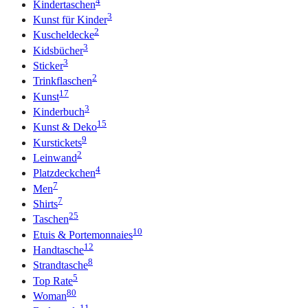
4
Kindertaschen
3
Kunst für Kinder
2
Kuscheldecke
3
Kidsbücher
3
Sticker
2
Trinkflaschen
17
Kunst
3
Kinderbuch
15
Kunst & Deko
9
Kurstickets
2
Leinwand
4
Platzdeckchen
7
Men
7
Shirts
25
Taschen
10
Etuis & Portemonnaies
12
Handtasche
8
Strandtasche
5
Top Rate
80
Woman
11