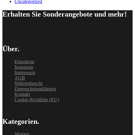
Uncategorized
Erhalten Sie Sonderangebote und mehr!
[delipress_optin id=“162″]
Über.
Künstlerin
Instagram
Impressum
AGB
Widerrufsrecht
Datenschutzerklärung
Kontakt
Cookie-Richtlinie (EU)
Kategorien.
Women