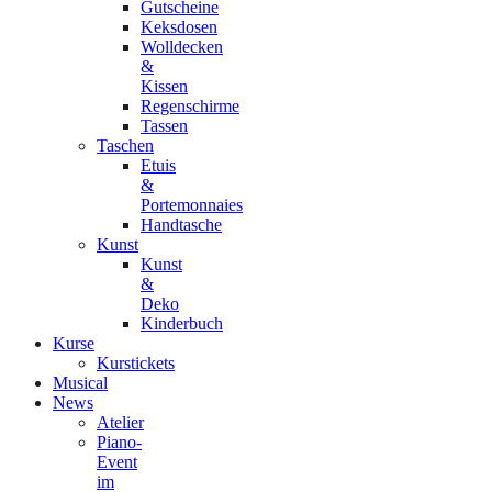
Gutscheine
Keksdosen
Wolldecken
&
Kissen
Regenschirme
Tassen
Taschen
Etuis
&
Portemonnaies
Handtasche
Kunst
Kunst
&
Deko
Kinderbuch
Kurse
Kurstickets
Musical
News
Atelier
Piano-
Event
im