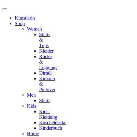
Künstlerin
Shop
Woman
Shirts
&
Tops
Kleider
Röcke
&
Leggings
Dirndl
Kimono
&
Pullover
Men
Shirts
Kids
Kids-
Kleidung
Kuscheldecke
Kinderbuch
Home