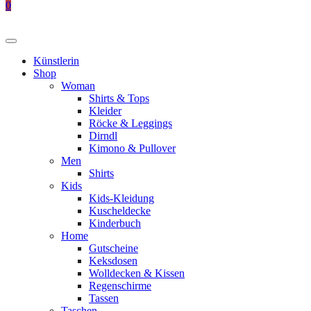
0
Künstlerin
Shop
Woman
Shirts & Tops
Kleider
Röcke & Leggings
Dirndl
Kimono & Pullover
Men
Shirts
Kids
Kids-Kleidung
Kuscheldecke
Kinderbuch
Home
Gutscheine
Keksdosen
Wolldecken & Kissen
Regenschirme
Tassen
Taschen