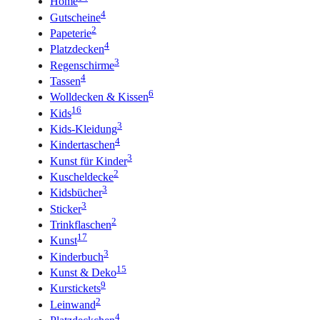
Home
4
Gutscheine
2
Papeterie
4
Platzdecken
3
Regenschirme
4
Tassen
6
Wolldecken & Kissen
16
Kids
3
Kids-Kleidung
4
Kindertaschen
3
Kunst für Kinder
2
Kuscheldecke
3
Kidsbücher
3
Sticker
2
Trinkflaschen
17
Kunst
3
Kinderbuch
15
Kunst & Deko
9
Kurstickets
2
Leinwand
4