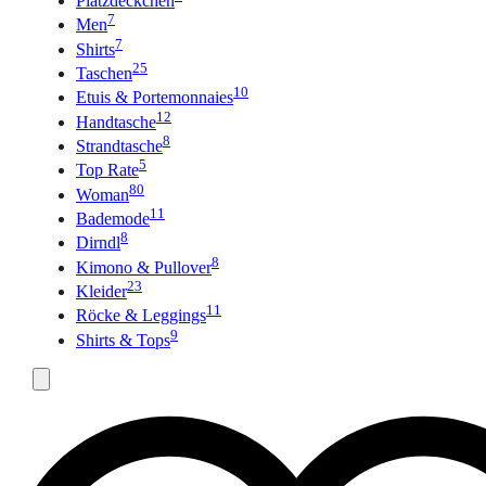
Platzdeckchen
7
Men
7
Shirts
25
Taschen
10
Etuis & Portemonnaies
12
Handtasche
8
Strandtasche
5
Top Rate
80
Woman
11
Bademode
8
Dirndl
8
Kimono & Pullover
23
Kleider
11
Röcke & Leggings
9
Shirts & Tops