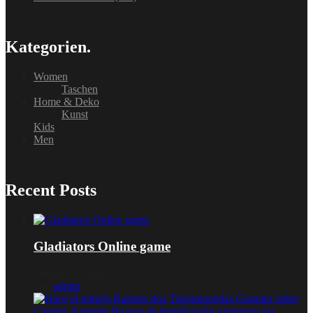
Kategorien.
Women
Taschen
Home & Deko
Kunst
Kids
Men
Recent Posts
Gladiators Online game
Januar 16, 2026
von
admin