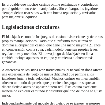
Es probable que muchos casinos online registrados y controlados
por el gobierno no estén manipulados.
Sin embargo, los jugadores
siempre deben usar sitios web con buena reputación y revisarlos
para mejorar su equidad.
Legislaciones circulares
El blackjack es uno de los juegos de casino más recientes y tiene sus
propias manipulaciones. Dado que el próximo mes se trata de
dominar al crupier del casino, que tiene una mano mayor a 21 años
en comparación con la suya, cada modelo tiene sus propias leyes,
regulaciones y métodos. El nuevo juego de blackjack en línea
también incluye apuestas en equipo y comienza a obtener más
ganancias.
A diferencia de los sitios web tradicionales, el bacará en línea ofrece
una experiencia de juego de nueva dificultad que permite a los
jugadores jugar a toda velocidad. Muchos casinos en línea también
ofrecen un modo de prueba que permite a los jugadores apostar
dinero ficticio antes de apostar dinero real. Esta es una excelente
manera de explorar el mundo y descubrir qué tipo de ronda se ajusta
mejor.
Independientemente del modelo de ruleta que se juegue, asegúrese