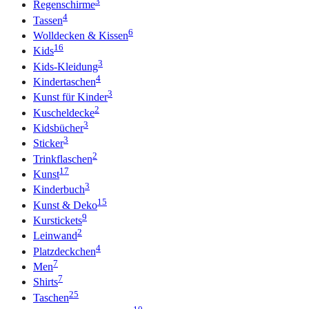
3
Regenschirme
4
Tassen
6
Wolldecken & Kissen
16
Kids
3
Kids-Kleidung
4
Kindertaschen
3
Kunst für Kinder
2
Kuscheldecke
3
Kidsbücher
3
Sticker
2
Trinkflaschen
17
Kunst
3
Kinderbuch
15
Kunst & Deko
9
Kurstickets
2
Leinwand
4
Platzdeckchen
7
Men
7
Shirts
25
Taschen