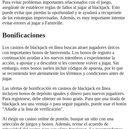
Para evitar problemas importantes relacionados con el juego,
asegúrate de establecer reglas de fallos al jugar al blackjack. Esto
puede evitar que pierdas la oportunidad y te ayudará a recuperarte
de las estrategias improvisadas. Además, es muy importante intentar
evitar errores al jugar a Farmville.
Bonificaciones
Los casinos de blackjack en línea buscan atraer jugadores únicos
con importantes bonos de bienvenida. Los bonos de registro a
continuación ayudan a los nuevos miembros a experimentar la
acción, a apostar y a descubrir si les conviene volver a jugar. Sin
embargo, estos bonos suelen incluir códigos de apuesta, por lo que
se recomienda leer atentamente los términos y condiciones antes de
jugar.
Las ofertas de bonificación en casinos de blackjack en línea
incluyen bonos de depósito iguales y dinero para nuevos jugadores.
Para registrarse, debe obtener un bono gratis. Para que una tirada de
blackjack sea una ventaja o para seguir jugando, puede usar el botón
"Añadir a la lista de verificación".
Al elegir un casino online de pontón, busque un sitio con una
selección de juegos y bonos. Además, revise el acuerdo de