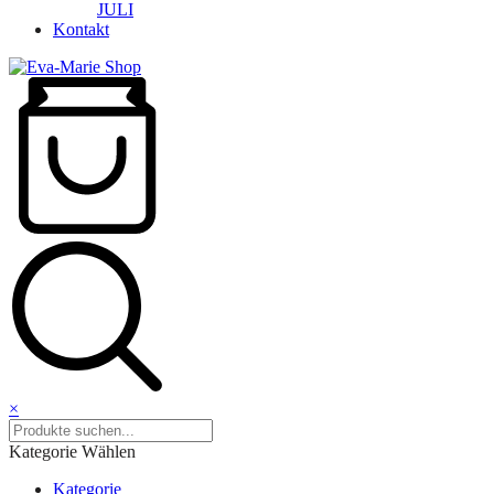
JULI
Kontakt
×
Kategorie Wählen
Kategorie