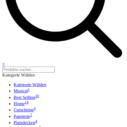
×
Kategorie Wählen
Kategorie Wählen
1
Musical
30
Best Selling
14
Home
4
Gutscheine
2
Papeterie
4
Platzdecken