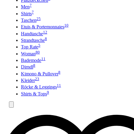
Platzdeckchen
7
Men
7
Shirts
25
Taschen
10
Etuis & Portemonnaies
12
Handtasche
8
Strandtasche
5
Top Rate
80
Woman
11
Bademode
8
Dirndl
8
Kimono & Pullover
23
Kleider
11
Röcke & Leggings
9
Shirts & Tops