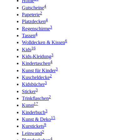
Home
4
Gutscheine
2
Papeterie
4
Platzdecken
3
Regenschirme
4
Tassen
6
Wolldecken & Kissen
16
Kids
3
Kids-Kleidung
4
Kindertaschen
3
Kunst für Kinder
2
Kuscheldecke
3
Kidsbücher
3
Sticker
2
Trinkflaschen
17
Kunst
3
Kinderbuch
15
Kunst & Deko
9
Kurstickets
2
Leinwand
4