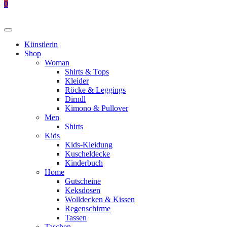
0
Künstlerin
Shop
Woman
Shirts & Tops
Kleider
Röcke & Leggings
Dirndl
Kimono & Pullover
Men
Shirts
Kids
Kids-Kleidung
Kuscheldecke
Kinderbuch
Home
Gutscheine
Keksdosen
Wolldecken & Kissen
Regenschirme
Tassen
Taschen