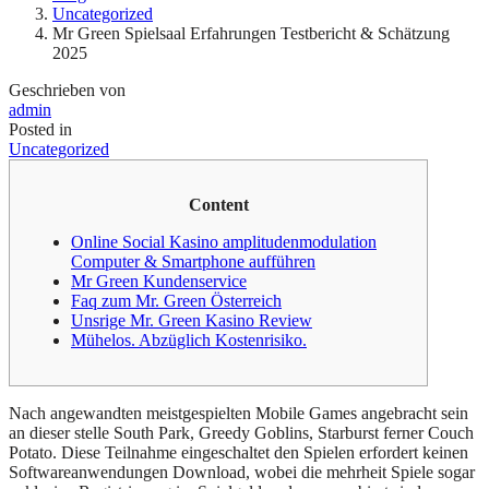
Uncategorized
Mr Green Spielsaal Erfahrungen Testbericht & Schätzung
2025
Geschrieben von
admin
Posted in
Uncategorized
Content
Online Social Kasino amplitudenmodulation
Computer & Smartphone aufführen
Mr Green Kundenservice
Faq zum Mr. Green Österreich
Unsrige Mr. Green Kasino Review
Mühelos. Abzüglich Kostenrisiko.
Nach angewandten meistgespielten Mobile Games angebracht sein
an dieser stelle South Park, Greedy Goblins, Starburst ferner Couch
Potato. Diese Teilnahme eingeschaltet den Spielen erfordert keinen
Softwareanwendungen Download, wobei die mehrheit Spiele sogar