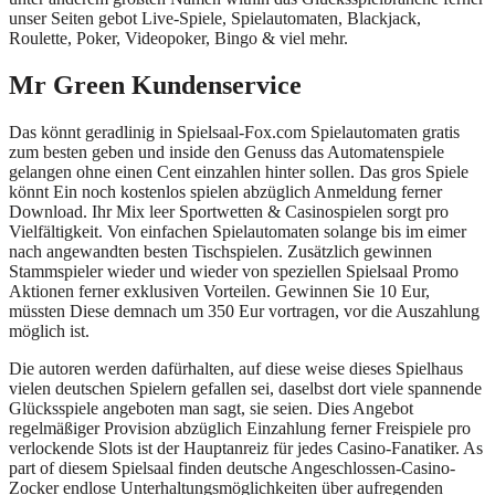
unser Seiten gebot Live-Spiele, Spielautomaten, Blackjack,
Roulette, Poker, Videopoker, Bingo & viel mehr.
Mr Green Kundenservice
Das könnt geradlinig in Spielsaal-Fox.com Spielautomaten gratis
zum besten geben und inside den Genuss das Automatenspiele
gelangen ohne einen Cent einzahlen hinter sollen. Das gros Spiele
könnt Ein noch kostenlos spielen abzüglich Anmeldung ferner
Download. Ihr Mix leer Sportwetten & Casinospielen sorgt pro
Vielfältigkeit. Von einfachen Spielautomaten solange bis im eimer
nach angewandten besten Tischspielen. Zusätzlich gewinnen
Stammspieler wieder und wieder von speziellen Spielsaal Promo
Aktionen ferner exklusiven Vorteilen. Gewinnen Sie 10 Eur,
müssten Diese demnach um 350 Eur vortragen, vor die Auszahlung
möglich ist.
Die autoren werden dafürhalten, auf diese weise dieses Spielhaus
vielen deutschen Spielern gefallen sei, daselbst dort viele spannende
Glücksspiele angeboten man sagt, sie seien. Dies Angebot
regelmäßiger Provision abzüglich Einzahlung ferner Freispiele pro
verlockende Slots ist der Hauptanreiz für jedes Casino-Fanatiker. As
part of diesem Spielsaal finden deutsche Angeschlossen-Casino-
Zocker endlose Unterhaltungsmöglichkeiten über aufregenden