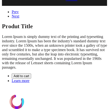
Made with love
Prev
Next
Produt Title
Lorem Ipsum is simply dummy text of the printing and typesetting
industry. Lorem Ipsum has been the industry's standard dummy text
ever since the 1500s, when an unknown printer took a galley of type
and scrambled it to make a type specimen book. It has survived not
only five centuries, but also the leap into electronic typesetting,
remaining essentially unchanged. It was popularised in the 1960s
with the release of Letraset sheets containing Lorem Ipsum
passages.
Add to cart
Learn more