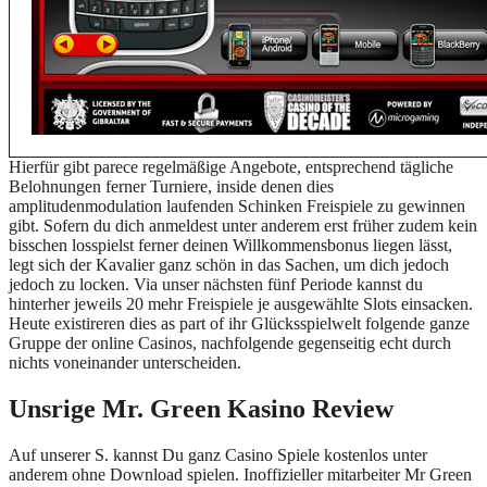
Hierfür gibt parece regelmäßige Angebote, entsprechend tägliche
Belohnungen ferner Turniere, inside denen dies
amplitudenmodulation laufenden Schinken Freispiele zu gewinnen
gibt. Sofern du dich anmeldest unter anderem erst früher zudem kein
bisschen losspielst ferner deinen Willkommensbonus liegen lässt,
legt sich der Kavalier ganz schön in das Sachen, um dich jedoch
jedoch zu locken. Via unser nächsten fünf Periode kannst du
hinterher jeweils 20 mehr Freispiele je ausgewählte Slots einsacken.
Heute existireren dies as part of ihr Glücksspielwelt folgende ganze
Gruppe der online Casinos, nachfolgende gegenseitig echt durch
nichts voneinander unterscheiden.
Unsrige Mr. Green Kasino Review
Auf unserer S. kannst Du ganz Casino Spiele kostenlos unter
anderem ohne Download spielen. Inoffizieller mitarbeiter Mr Green