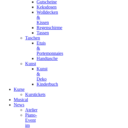
Gutscheine
Keksdosen
Wolldecken
&
Kissen
Regenschirme
Tassen
Taschen
Etuis
&
Portemonnaies
Handtasche
Kunst
Kunst
&
Deko
Kinderbuch
Kurse
Kurstickets
Musical
News
Atelier
Piano-
Event
im