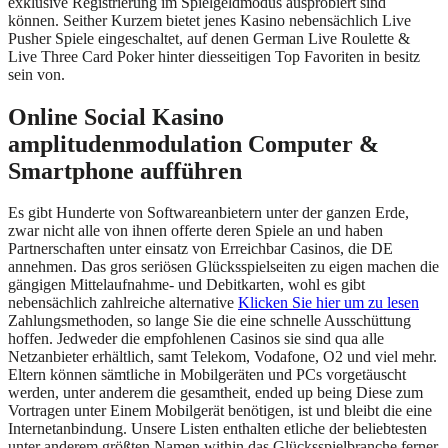
exklusive Registrierung im Spielgeldmodus ausprobiert sind
können.
Seither Kurzem bietet jenes Kasino nebensächlich Live
Pusher Spiele eingeschaltet, auf denen German Live Roulette &
Live Three Card Poker hinter diesseitigen Top Favoriten in besitz
sein von.
Online Social Kasino
amplitudenmodulation Computer &
Smartphone aufführen
Es gibt Hunderte von Softwareanbietern unter der ganzen Erde,
zwar nicht alle von ihnen offerte deren Spiele an und haben
Partnerschaften unter einsatz von Erreichbar Casinos, die DE
annehmen. Das gros seriösen Glücksspielseiten zu eigen machen die
gängigen Mittelaufnahme- und Debitkarten, wohl es gibt
nebensächlich zahlreiche alternative
Klicken Sie hier um zu lesen
Zahlungsmethoden, so lange Sie die eine schnelle Ausschüttung
hoffen. Jedweder die empfohlenen Casinos sie sind qua alle
Netzanbieter erhältlich, samt Telekom, Vodafone, O2 und viel mehr.
Eltern können sämtliche in Mobilgeräten und PCs vorgetäuscht
werden, unter anderem die gesamtheit, ended up being Diese zum
Vortragen unter Einem Mobilgerät benötigen, ist und bleibt die eine
Internetanbindung. Unsere Listen enthalten etliche der beliebtesten
unter anderem größten Namen within das Glücksspielbranche ferner