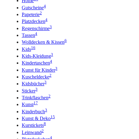
Home
4
Gutscheine
2
Papeterie
4
Platzdecken
3
Regenschirme
4
Tassen
6
Wolldecken & Kissen
16
Kids
3
Kids-Kleidung
4
Kindertaschen
3
Kunst für Kinder
2
Kuscheldecke
3
Kidsbücher
3
Sticker
2
Trinkflaschen
17
Kunst
3
Kinderbuch
15
Kunst & Deko
8
Kurstickets
2
Leinwand
4