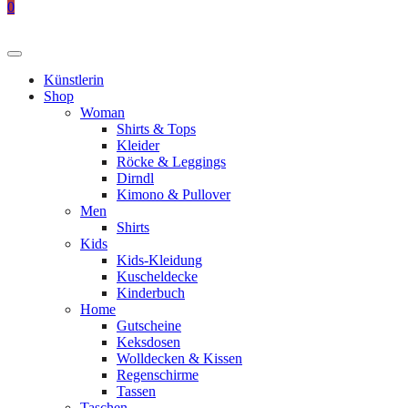
0
Künstlerin
Shop
Woman
Shirts & Tops
Kleider
Röcke & Leggings
Dirndl
Kimono & Pullover
Men
Shirts
Kids
Kids-Kleidung
Kuscheldecke
Kinderbuch
Home
Gutscheine
Keksdosen
Wolldecken & Kissen
Regenschirme
Tassen
Taschen