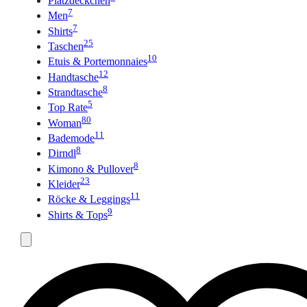
Platzdeckchen
7
Men
7
Shirts
25
Taschen
10
Etuis & Portemonnaies
12
Handtasche
8
Strandtasche
5
Top Rate
80
Woman
11
Bademode
8
Dirndl
8
Kimono & Pullover
23
Kleider
11
Röcke & Leggings
9
Shirts & Tops