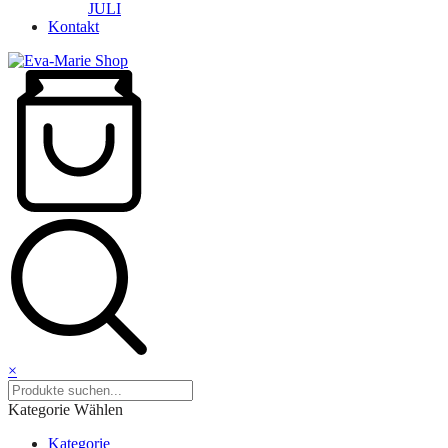
JULI
Kontakt
×
Kategorie Wählen
Kategorie