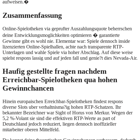
aufweisen.�
Zusammenfassung
Online-Spielotheken via geprufter Auszahlungsquote beherrschen
deine Entwicklungsmoglichkeiten optimieren � garantierte
Gewinne gibt es wohl nie. Elementar war: Spiele dennoch inside
lizenzierten Online-Spielhallen, achte nach transparente RTP-
Unterlagen und wahle Spiele via hoher Abschlag. Auf diese weise
spielst respons lassig und auf jeden fall und genie?t dies Nevada-Air.
Haufig gestellte fragen nachdem
Erreichbar-Spielotheken qua hohen
Gewinnchancen
Hinein europaischen Erreichbar-Spielotheken findest respons
diverse Slots uber verhaltnisma?ig hohen RTP-Schatzen. Ihr
bekannter Bezeichner war Sight of Horus von Merkur. Wegen der
5,2 %-Volant sie sind die effektiven RTP-Werte as part of
Deutschland jedoch reduziert, liegen dennoch inoffizieller
mitarbeiter oberen Mittelfeld.