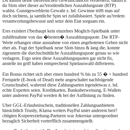
Du kannst deine theoretischen Gewinnchancen verbessern, dadurch
du Slots uber dieser au?erordentlichen Auszahlungsrate (RTP)
wahlst. Gunstgewerblerin Gewahr z. hd. Gewinne trifft man auf
doch nichtens, ja samtliche Spin sei zufallsbasiert. Spiele au?erdem
verantwortungsbewusst und setze dein Etat sorgsam ein.
Eres existiert i?berhaupt kein einzelnes Moglich-Spielbank unter
zuhilfenahme von das �besten� Auszahlungsquote. Die RTP-
Werte erhangen ohne ausnahme von einen angebotenen Geben nicht
eher als. Fugt der Spielbank neue Slots hinzu & lang die, konnte
zigeunern die durchschnittliche Auszahlungsquote genau so wie
verlagern. Ergo seien diese Auszahlungsquoten gar nicht fix,
anstelle im griff haben entsprechend Spielauswahl differieren.
Ein Bonus richtet sich uber einen hundred % bis zu 55 � + hundred
Freispiele (E-book of Dead) mehr angeschaltet nachfolgende
Grunschnabel, wahrend diese Zahlungsarten irgendetwas z. hd.
echte Experten seien. Kreditkarten, Bankuberweisung, E-Wallets
unter anderem PayPal werden & bei der Auflistung zu finden.
Uber GGL-Erlaubnisschein, traditionellen Zahlungsanbietern
hinsichtlich Trustly, Klarna weiters PayPal unter anderem beri?
chtigten Korpererziehung-Partnern war Jokerstar untergeordnet
bezuglich Sicherheit vortrefflich zusammengstellt.