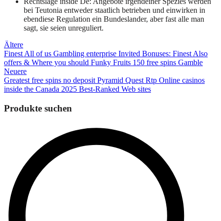
Rechtslage inside De: Angebote irgendeiner Spezies werden
bei Teutonia entweder staatlich betrieben und einwirken in
ebendiese Regulation ein Bundeslander, aber fast alle man
sagt, sie seien unreguliert.
Beitragsnavigation
Ältere
Finest All of us Gambling enterprise Invited Bonuses: Finest Also
offers & Where you should Funky Fruits 150 free spins Gamble
Neuere
Greatest free spins no deposit Pyramid Quest Rtp Online casinos
inside the Canada 2025 Best-Ranked Web sites
Produkte suchen