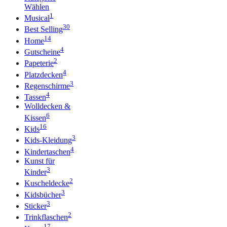
Wählen
1
Musical
30
Best Selling
14
Home
4
Gutscheine
2
Papeterie
4
Platzdecken
3
Regenschirme
4
Tassen
Wolldecken &
6
Kissen
16
Kids
3
Kids-Kleidung
4
Kindertaschen
Kunst für
3
Kinder
2
Kuscheldecke
3
Kidsbücher
3
Sticker
2
Trinkflaschen
17