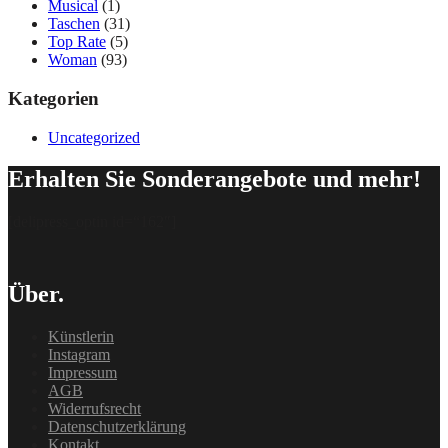
Musical
(1)
Taschen
(31)
Top Rate
(5)
Woman
(93)
Kategorien
Uncategorized
Erhalten Sie Sonderangebote und mehr!
[delipress_optin id=“162″]
Über.
Künstlerin
Instagram
Impressum
AGB
Widerrufsrecht
Datenschutzerklärung
Kontakt