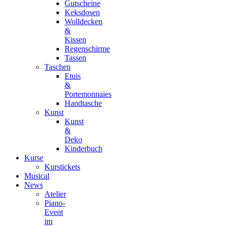
Gutscheine
Keksdosen
Wolldecken
&
Kissen
Regenschirme
Tassen
Taschen
Etuis
&
Portemonnaies
Handtasche
Kunst
Kunst
&
Deko
Kinderbuch
Kurse
Kurstickets
Musical
News
Atelier
Piano-
Event
im