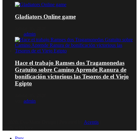
Gladiators Online game
Januar 16, 2026
von
admin
Hace el trabajo Ramses dos Tragamonedas
Gratuito sobre Camino Aprende Ranura de
bonificación victorious las Tesoros de el Viejo
Egipto
Januar 16, 2026
von
admin
© 2020, Eva-Marie Design | Powered by
Acentis
|
Made with love
Prev