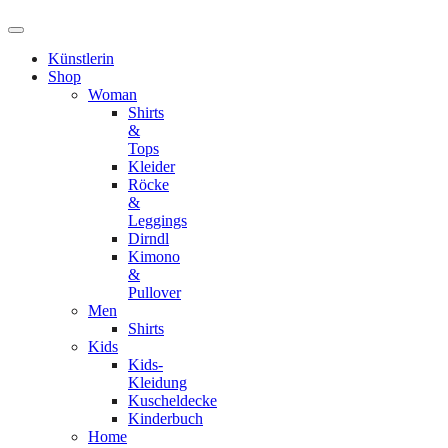
Künstlerin
Shop
Woman
Shirts
&
Tops
Kleider
Röcke
&
Leggings
Dirndl
Kimono
&
Pullover
Men
Shirts
Kids
Kids-
Kleidung
Kuscheldecke
Kinderbuch
Home