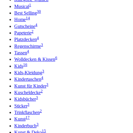
1
Musical
30
Best Selling
14
Home
4
Gutscheine
2
Papeterie
4
Platzdecken
3
Regenschirme
4
Tassen
6
Wolldecken & Kissen
16
Kids
3
Kids-Kleidung
4
Kindertaschen
3
Kunst für Kinder
2
Kuscheldecke
3
Kidsbücher
3
Sticker
2
Trinkflaschen
17
Kunst
3
Kinderbuch
15
Kunst & Deko