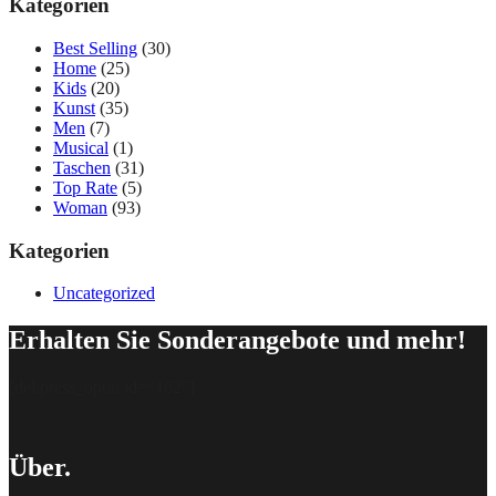
Kategorien
Best Selling
(30)
Home
(25)
Kids
(20)
Kunst
(35)
Men
(7)
Musical
(1)
Taschen
(31)
Top Rate
(5)
Woman
(93)
Kategorien
Uncategorized
Erhalten Sie Sonderangebote und mehr!
[delipress_optin id=“162″]
Über.