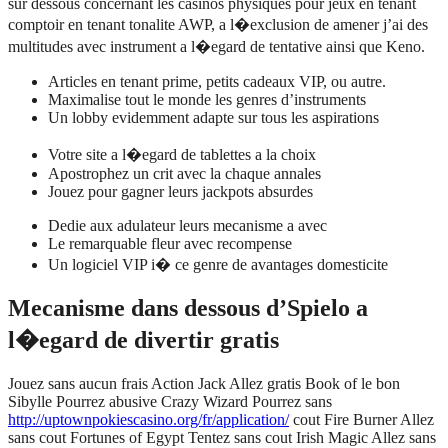
sur dessous concernant les casinos physiques pour jeux en tenant
comptoir en tenant tonalite AWP, a l�exclusion de amener j’ai des
multitudes avec instrument a l�egard de tentative ainsi que Keno.
Articles en tenant prime, petits cadeaux VIP, ou autre.
Maximalise tout le monde les genres d’instruments
Un lobby evidemment adapte sur tous les aspirations
Votre site a l�egard de tablettes a la choix
Apostrophez un crit avec la chaque annales
Jouez pour gagner leurs jackpots absurdes
Dedie aux adulateur leurs mecanisme a avec
Le remarquable fleur avec recompense
Un logiciel VIP i� ce genre de avantages domesticite
Mecanisme dans dessous d’Spielo a
l�egard de divertir gratis
Jouez sans aucun frais Action Jack Allez gratis Book of le bon
Sibylle Pourrez abusive Crazy Wizard Pourrez sans
http://uptownpokiescasino.org/fr/application/
cout Fire Burner Allez
sans cout Fortunes of Egypt Tentez sans cout Irish Magic Allez sans