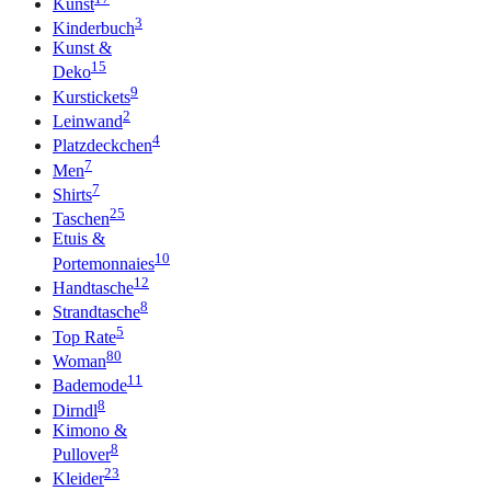
Kunst
3
Kinderbuch
Kunst &
15
Deko
9
Kurstickets
2
Leinwand
4
Platzdeckchen
7
Men
7
Shirts
25
Taschen
Etuis &
10
Portemonnaies
12
Handtasche
8
Strandtasche
5
Top Rate
80
Woman
11
Bademode
8
Dirndl
Kimono &
8
Pullover
23
Kleider