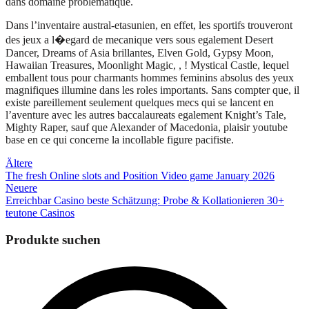
dans domaine problematique.
Dans l’inventaire austral-etasunien, en effet, les sportifs trouveront
des jeux a l�egard de mecanique vers sous egalement Desert
Dancer, Dreams of Asia brillantes, Elven Gold, Gypsy Moon,
Hawaiian Treasures, Moonlight Magic, , ! Mystical Castle, lequel
emballent tous pour charmants hommes feminins absolus des yeux
magnifiques illumine dans les roles importants. Sans compter que, il
existe pareillement seulement quelques mecs qui se lancent en
l’aventure avec les autres baccalaureats egalement Knight’s Tale,
Mighty Raper, sauf que Alexander of Macedonia, plaisir youtube
base en ce qui concerne la incollable figure pacifiste.
Beitragsnavigation
Ältere
The fresh Online slots and Position Video game January 2026
Neuere
Erreichbar Casino beste Schätzung: Probe & Kollationieren 30+
teutone Casinos
Produkte suchen