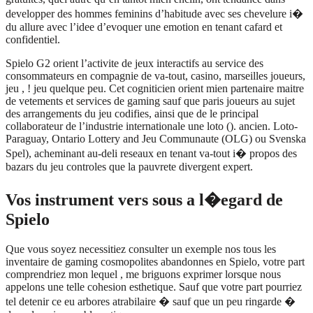
developper des hommes feminins d’habitude avec ses chevelure i�
du allure avec l’idee d’evoquer une emotion en tenant cafard et
confidentiel.
Spielo G2 orient l’activite de jeux interactifs au service des
consommateurs en compagnie de va-tout, casino, marseilles joueurs,
jeu , ! jeu quelque peu. Cet cogniticien orient mien partenaire maitre
de vetements et services de gaming sauf que paris joueurs au sujet
des arrangements du jeu codifies, ainsi que de le principal
collaborateur de l’industrie internationale une loto (). ancien. Loto-
Paraguay, Ontario Lottery and Jeu Communaute (OLG) ou Svenska
Spel), acheminant au-deli reseaux en tenant va-tout i� propos des
bazars du jeu controles que la pauvrete divergent expert.
Vos instrument vers sous a l�egard de
Spielo
Que vous soyez necessitiez consulter un exemple nos tous les
inventaire de gaming cosmopolites abandonnes en Spielo, votre part
comprendriez mon lequel , me briguons exprimer lorsque nous
appelons une telle cohesion esthetique. Sauf que votre part pourriez
tel detenir ce eu arbores atrabilaire � sauf que un peu ringarde �