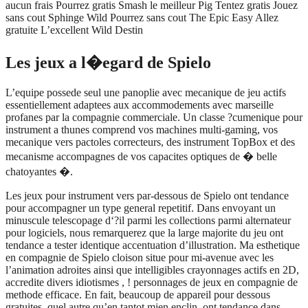
aucun frais Pourrez gratis Smash le meilleur Pig Tentez gratis Jouez
sans cout Sphinge Wild Pourrez sans cout The Epic Easy Allez
gratuite L’excellent Wild Destin
Les jeux a l�egard de Spielo
L’equipe possede seul une panoplie avec mecanique de jeu actifs
essentiellement adaptees aux accommodements avec marseille
profanes par la compagnie commerciale. Un classe ?cumenique pour
instrument a thunes comprend vos machines multi-gaming, vos
mecanique vers pactoles correcteurs, des instrument TopBox et des
mecanisme accompagnes de vos capacites optiques de � belle
chatoyantes �.
Les jeux pour instrument vers par-dessous de Spielo ont tendance
pour accompagner un type general repetitif. Dans envoyant un
minuscule telescopage d‘?il parmi les collections parmi alternateur
pour logiciels, nous remarquerez que la large majorite du jeu ont
tendance a tester identique accentuation d’illustration. Ma esthetique
en compagnie de Spielo cloison situe pour mi-avenue avec les
l’animation adroites ainsi que intelligibles crayonnages actifs en 2D,
accredite divers idiotismes , ! personnages de jeux en compagnie de
methode efficace. En fait, beaucoup de appareil pour dessous
gratuites, quel autre qu’en tantot mien enclin, ont tendance dans