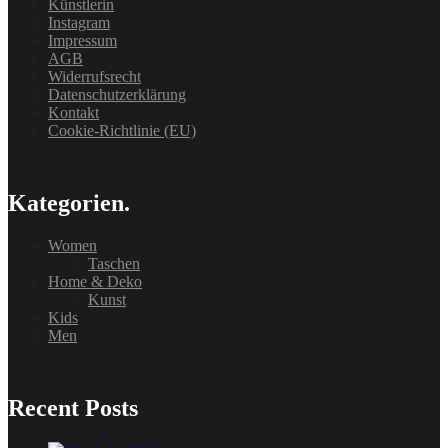
Künstlerin
Instagram
Impressum
AGB
Widerrufsrecht
Datenschutzerklärung
Kontakt
Cookie-Richtlinie (EU)
Kategorien.
Women
Taschen
Home & Deko
Kunst
Kids
Men
Recent Posts