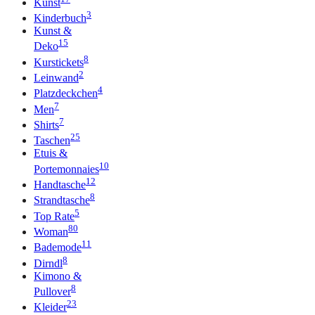
Kunst
3
Kinderbuch
Kunst &
15
Deko
8
Kurstickets
2
Leinwand
4
Platzdeckchen
7
Men
7
Shirts
25
Taschen
Etuis &
10
Portemonnaies
12
Handtasche
8
Strandtasche
5
Top Rate
80
Woman
11
Bademode
8
Dirndl
Kimono &
8
Pullover
23
Kleider