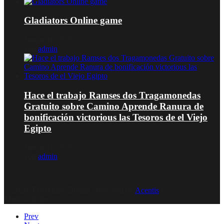
Gladiators Online game
Januar 16, 2026
von
admin
Hace el trabajo Ramses dos Tragamonedas
Gratuito sobre Camino Aprende Ranura de
bonificación victorious las Tesoros de el Viejo
Egipto
Januar 16, 2026
von
admin
© 2020, Eva-Marie Design | Powered by
Acentis
|
Made with love
Prev