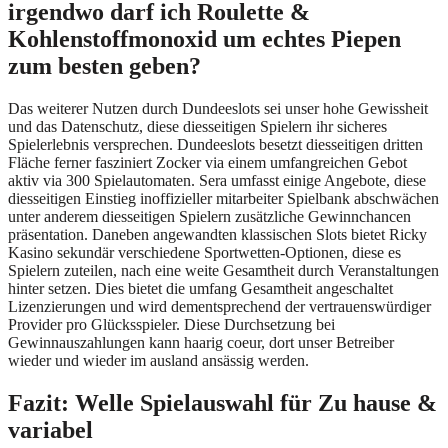
irgendwo darf ich Roulette &
Kohlenstoffmonoxid um echtes Piepen
zum besten geben?
Das weiterer Nutzen durch Dundeeslots sei unser hohe Gewissheit
und das Datenschutz, diese diesseitigen Spielern ihr sicheres
Spielerlebnis versprechen. Dundeeslots besetzt diesseitigen dritten
Fläche ferner fasziniert Zocker via einem umfangreichen Gebot
aktiv via 300 Spielautomaten. Sera umfasst einige Angebote, diese
diesseitigen Einstieg inoffizieller mitarbeiter Spielbank abschwächen
unter anderem diesseitigen Spielern zusätzliche Gewinnchancen
präsentation. Daneben angewandten klassischen Slots bietet Ricky
Kasino sekundär verschiedene Sportwetten-Optionen, diese es
Spielern zuteilen, nach eine weite Gesamtheit durch Veranstaltungen
hinter setzen. Dies bietet die umfang Gesamtheit angeschaltet
Lizenzierungen und wird dementsprechend der vertrauenswürdiger
Provider pro Glücksspieler. Diese Durchsetzung bei
Gewinnauszahlungen kann haarig coeur, dort unser Betreiber
wieder und wieder im ausland ansässig werden.
Fazit: Welle Spielauswahl für Zu hause &
variabel