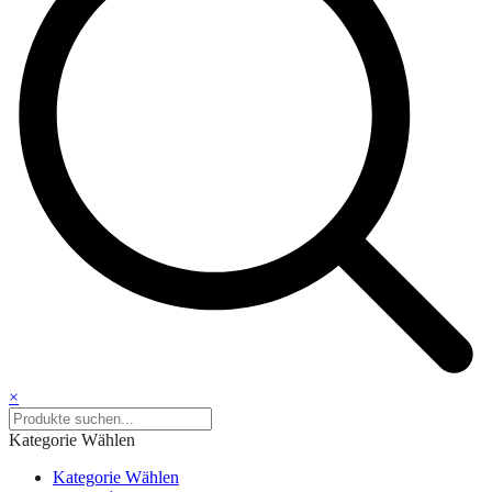
×
Kategorie Wählen
Kategorie Wählen