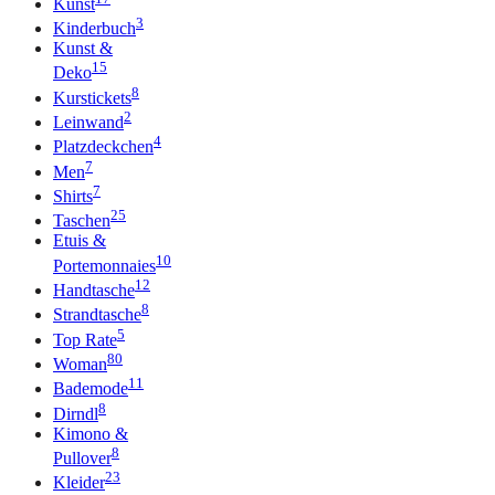
Kunst
3
Kinderbuch
Kunst &
15
Deko
8
Kurstickets
2
Leinwand
4
Platzdeckchen
7
Men
7
Shirts
25
Taschen
Etuis &
10
Portemonnaies
12
Handtasche
8
Strandtasche
5
Top Rate
80
Woman
11
Bademode
8
Dirndl
Kimono &
8
Pullover
23
Kleider