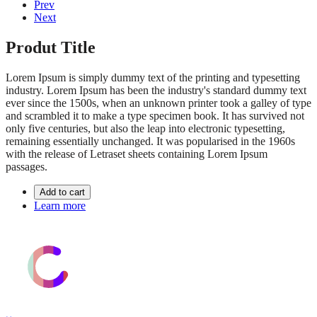
Prev
Next
Produt Title
Lorem Ipsum is simply dummy text of the printing and typesetting
industry. Lorem Ipsum has been the industry's standard dummy text
ever since the 1500s, when an unknown printer took a galley of type
and scrambled it to make a type specimen book. It has survived not
only five centuries, but also the leap into electronic typesetting,
remaining essentially unchanged. It was popularised in the 1960s
with the release of Letraset sheets containing Lorem Ipsum
passages.
Add to cart
Learn more