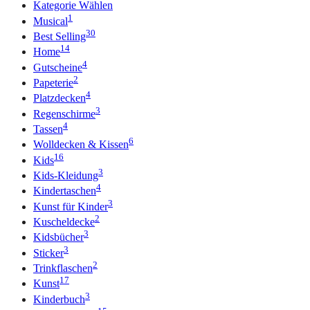
Kategorie Wählen
1
Musical
30
Best Selling
14
Home
4
Gutscheine
2
Papeterie
4
Platzdecken
3
Regenschirme
4
Tassen
6
Wolldecken & Kissen
16
Kids
3
Kids-Kleidung
4
Kindertaschen
3
Kunst für Kinder
2
Kuscheldecke
3
Kidsbücher
3
Sticker
2
Trinkflaschen
17
Kunst
3
Kinderbuch