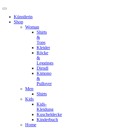
Künstlerin
Shop
Woman
Shirts
&
Tops
Kleider
Röcke
&
Leggings
Dirndl
Kimono
&
Pullover
Men
Shirts
Kids
Kids-
Kleidung
Kuscheldecke
Kinderbuch
Home