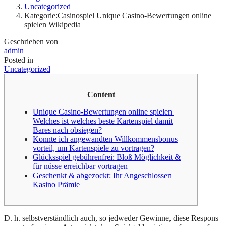
Uncategorized
Kategorie:Casinospiel Unique Casino-Bewertungen online
spielen Wikipedia
Geschrieben von
admin
Posted in
Uncategorized
Content
Unique Casino-Bewertungen online spielen |
Welches ist welches beste Kartenspiel damit
Bares nach obsiegen?
Konnte ich angewandten Willkommensbonus
vorteil, um Kartenspiele zu vortragen?
Glücksspiel gebührenfrei: Bloß Möglichkeit &
für nüsse erreichbar vortragen
Geschenkt & abgezockt: Ihr Angeschlossen
Kasino Prämie
D. h. selbstverständlich auch, so jedweder Gewinne, diese Respons