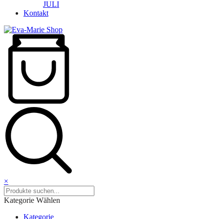
JULI
Kontakt
×
Kategorie Wählen
Kategorie