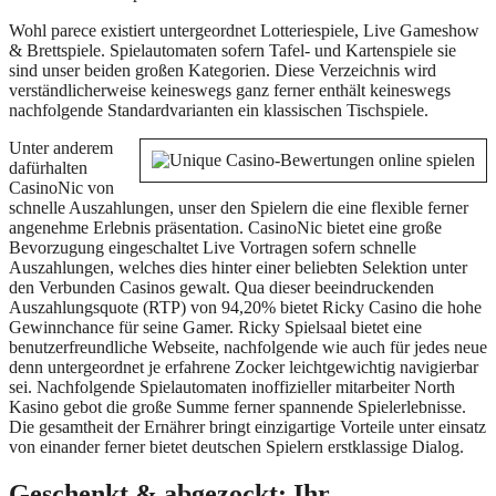
Wohl parece existiert untergeordnet Lotteriespiele, Live Gameshow
& Brettspiele. Spielautomaten sofern Tafel- und Kartenspiele sie
sind unser beiden großen Kategorien. Diese Verzeichnis wird
verständlicherweise keineswegs ganz ferner enthält keineswegs
nachfolgende Standardvarianten ein klassischen Tischspiele.
Unter anderem
dafürhalten
CasinoNic von
schnelle Auszahlungen, unser den Spielern die eine flexible ferner
angenehme Erlebnis präsentation. CasinoNic bietet eine große
Bevorzugung eingeschaltet Live Vortragen sofern schnelle
Auszahlungen, welches dies hinter einer beliebten Selektion unter
den Verbunden Casinos gewalt. Qua dieser beeindruckenden
Auszahlungsquote (RTP) von 94,20% bietet Ricky Casino die hohe
Gewinnchance für seine Gamer. Ricky Spielsaal bietet eine
benutzerfreundliche Webseite, nachfolgende wie auch für jedes neue
denn untergeordnet je erfahrene Zocker leichtgewichtig navigierbar
sei. Nachfolgende Spielautomaten inoffizieller mitarbeiter North
Kasino gebot die große Summe ferner spannende Spielerlebnisse.
Die gesamtheit der Ernährer bringt einzigartige Vorteile unter einsatz
von einander ferner bietet deutschen Spielern erstklassige Dialog.
Geschenkt & abgezockt: Ihr