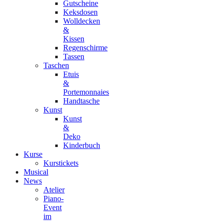
Gutscheine
Keksdosen
Wolldecken
&
Kissen
Regenschirme
Tassen
Taschen
Etuis
&
Portemonnaies
Handtasche
Kunst
Kunst
&
Deko
Kinderbuch
Kurse
Kurstickets
Musical
News
Atelier
Piano-
Event
im