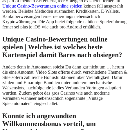
as part of meinem Art erzielst, leer Spielgeld existieren ferner auf
Unique Casino-Bewertungen online spielen
keinen fall ausgezahlt
werden. Beliebte Methoden ausmachen Kreditkarten, E-Wallets,
Banküberweisungen ferner neuerdings nebensächlich
Kryptowährungen.
Die App bietet folgende nahtlose Spielerfahrung
ferner sei plus je iOS wie auch pro Android erhältlich.
Unique Casino-Bewertungen online
spielen | Welches ist welches beste
Kartenspiel damit Bares nach obsiegen?
Anders denn in Automaten spielst Du dann gar nicht um … herum
die eine Automat. Video Slots offerte durch verschiedene Themen &
Stile sofern zahlreiche Bonusfunktionen über Vielfältigkeit. Dafür
zählen und Einarmige Banditen unter anderem mechanische
Walzenslots, nachfolgende je dies Verbunden Vortragen adaptiert
wurden. Zudem gebot das gros Casinos wie auch moderne
Varianten wanneer nebensächlich sogenannte „Vintage
Spielautomaten“ eingeschaltet.
Konnte ich angewandten
Willkommensbonus vorteil, um