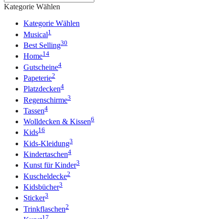
Kategorie Wählen
Kategorie Wählen
1
Musical
30
Best Selling
14
Home
4
Gutscheine
2
Papeterie
4
Platzdecken
3
Regenschirme
4
Tassen
6
Wolldecken & Kissen
16
Kids
3
Kids-Kleidung
4
Kindertaschen
3
Kunst für Kinder
2
Kuscheldecke
3
Kidsbücher
3
Sticker
2
Trinkflaschen
17