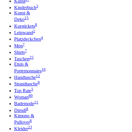
Kunst
3
Kinderbuch
Kunst &
15
Deko
8
Kurstickets
2
Leinwand
4
Platzdeckchen
7
Men
7
Shirts
25
Taschen
Etuis &
10
Portemonnaies
12
Handtasche
8
Strandtasche
5
Top Rate
80
Woman
11
Bademode
8
Dirndl
Kimono &
8
Pullover
23
Kleider