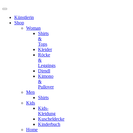
Künstlerin
Shop
Woman
Shirts
&
Tops
Kleider
Röcke
&
Leggings
Dirndl
Kimono
&
Pullover
Men
Shirts
Kids
Kids-
Kleidung
Kuscheldecke
Kinderbuch
Home