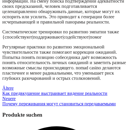
информации. На смену поиска подтверждений адекватности
своих предсказаний, человек подготавливается
целенаправленно обнаруживать данные, которые могут их
оспорить или усилить. Это приводит к генерации более
исчерпывающей и правильной панорамы реальности.
Систематические тренировки по развитию эмпатии также
{способствуют|поддерживают|содействуют|помог
Регулярные практики по развитию эмоциональной
чувствительности также помогают коррекции ожиданий.
Попытка понять позицию собеседника даёт возможность
понять относительность личных ожиданий и заметить разные
возможные смыслы происходящего. nomad casino делаются
пластичнее и менее радикальными, что уменьшает риск
глубоких разочарований и острых столкновений.
Beitragsnavigation
Ältere
Как предвкушение выстраивает видение реальности
Neuere
Почему переживания могут становиться передаваемыми
Produkte suchen