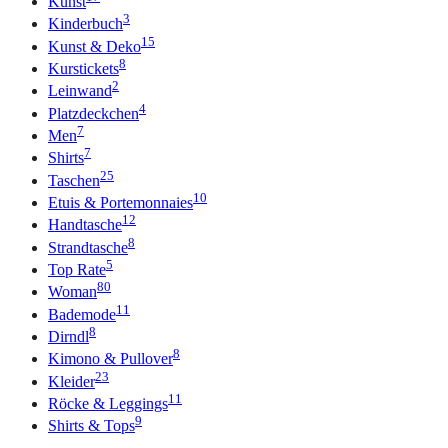
Kunst
3
Kinderbuch
15
Kunst & Deko
8
Kurstickets
2
Leinwand
4
Platzdeckchen
7
Men
7
Shirts
25
Taschen
10
Etuis & Portemonnaies
12
Handtasche
8
Strandtasche
5
Top Rate
80
Woman
11
Bademode
8
Dirndl
8
Kimono & Pullover
23
Kleider
11
Röcke & Leggings
9
Shirts & Tops