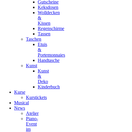
Gutscheine
Keksdosen
Wolldecken
&
Kissen
Regenschirme
Tassen
Taschen
Etuis
&
Portemonnaies
Handtasche
Kunst
Kunst
&
Deko
Kinderbuch
Kurse
Kurstickets
Musical
News
Atelier
Piano-
Event
im