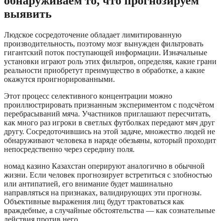
обнаруживаем то, что прогнозируем
выявить
Людское сосредоточение обладает лимитированную
производительность, поэтому мозг вынужден фильтровать
гигантский поток поступающей информации. Изначальные
установки играют роль этих фильтров, определяя, какие грани
реальности приобретут преимущество в обработке, а какие
окажутся проигнорированными.
Этот процесс селективного концентрации можно
проиллюстрировать признанным экспериментом с подсчётом
перебрасываний мяча. Участников приглашают пересчитать,
как много раз игроки в светлых футболках передают мяч друг
другу. Сосредоточившись на этой задаче, множество людей не
обнаруживают человека в наряде обезьяны, который проходит
непосредственно через середину поля.
номад казино Казахстан оперируют аналогично в обычной
жизни. Если человек прогнозирует встретиться с злобностью
или антипатией, его внимание будет машинально
направляться на признаках, валидирующих эти прогнозы.
Объективные выражения лиц будут трактоваться как
враждебные, а случайные обстоятельства — как сознательные
действия против него.