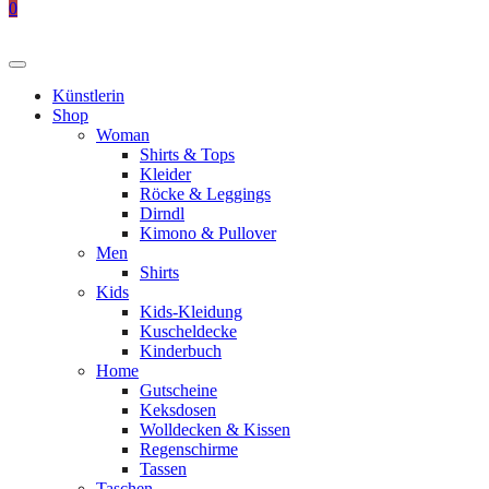
0
Künstlerin
Shop
Woman
Shirts & Tops
Kleider
Röcke & Leggings
Dirndl
Kimono & Pullover
Men
Shirts
Kids
Kids-Kleidung
Kuscheldecke
Kinderbuch
Home
Gutscheine
Keksdosen
Wolldecken & Kissen
Regenschirme
Tassen
Taschen