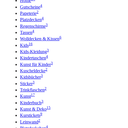
Home
4
Gutscheine
2
Papeterie
4
Platzdecken
3
Regenschirme
4
Tassen
6
Wolldecken & Kissen
16
Kids
3
Kids-Kleidung
4
Kindertaschen
3
Kunst für Kinder
2
Kuscheldecke
3
Kidsbücher
3
Sticker
2
Trinkflaschen
17
Kunst
3
Kinderbuch
15
Kunst & Deko
9
Kurstickets
2
Leinwand
4