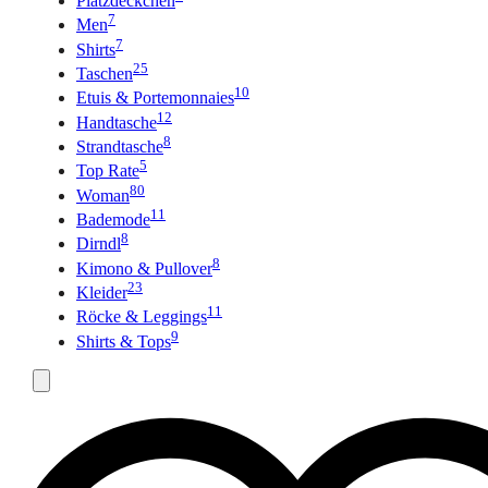
Platzdeckchen
7
Men
7
Shirts
25
Taschen
10
Etuis & Portemonnaies
12
Handtasche
8
Strandtasche
5
Top Rate
80
Woman
11
Bademode
8
Dirndl
8
Kimono & Pullover
23
Kleider
11
Röcke & Leggings
9
Shirts & Tops