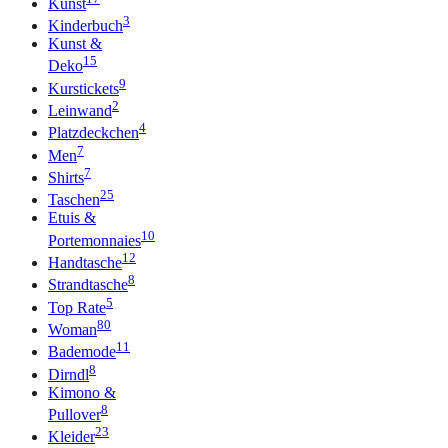
Kunst
3
Kinderbuch
Kunst &
15
Deko
9
Kurstickets
2
Leinwand
4
Platzdeckchen
7
Men
7
Shirts
25
Taschen
Etuis &
10
Portemonnaies
12
Handtasche
8
Strandtasche
5
Top Rate
80
Woman
11
Bademode
8
Dirndl
Kimono &
8
Pullover
23
Kleider