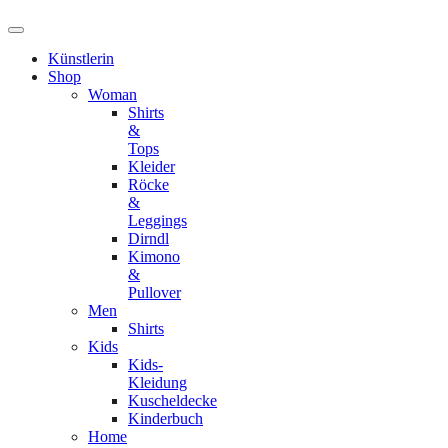
Künstlerin
Shop
Woman
Shirts
&
Tops
Kleider
Röcke
&
Leggings
Dirndl
Kimono
&
Pullover
Men
Shirts
Kids
Kids-
Kleidung
Kuscheldecke
Kinderbuch
Home