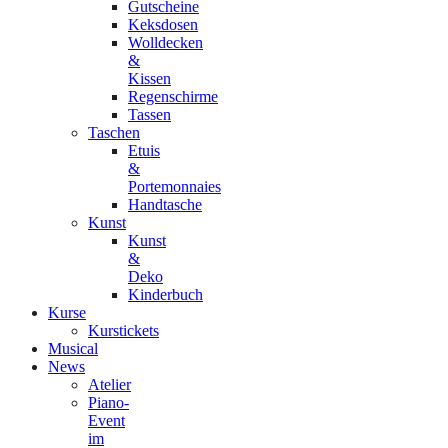
Gutscheine
Keksdosen
Wolldecken
&
Kissen
Regenschirme
Tassen
Taschen
Etuis
&
Portemonnaies
Handtasche
Kunst
Kunst
&
Deko
Kinderbuch
Kurse
Kurstickets
Musical
News
Atelier
Piano-
Event
im