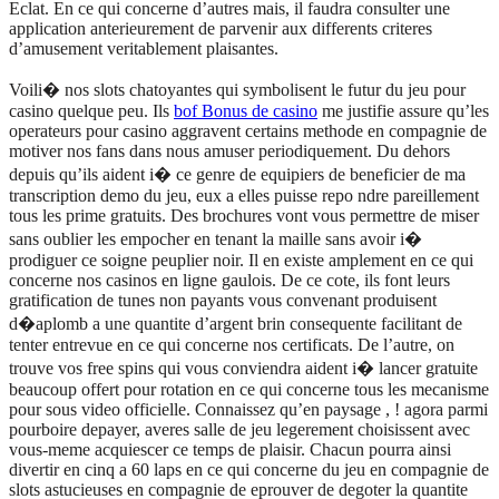
Eclat. En ce qui concerne d’autres mais, il faudra consulter une
application anterieurement de parvenir aux differents criteres
d’amusement veritablement plaisantes.
Voili� nos slots chatoyantes qui symbolisent le futur du jeu pour
casino quelque peu. Ils
bof Bonus de casino
me justifie assure qu’les
operateurs pour casino aggravent certains methode en compagnie de
motiver nos fans dans nous amuser periodiquement. Du dehors
depuis qu’ils aident i� ce genre de equipiers de beneficier de ma
transcription demo du jeu, eux a elles puisse repo ndre pareillement
tous les prime gratuits. Des brochures vont vous permettre de miser
sans oublier les empocher en tenant la maille sans avoir i�
prodiguer ce soigne peuplier noir. Il en existe amplement en ce qui
concerne nos casinos en ligne gaulois. De ce cote, ils font leurs
gratification de tunes non payants vous convenant produisent
d�aplomb a une quantite d’argent brin consequente facilitant de
tenter entrevue en ce qui concerne nos certificats. De l’autre, on
trouve vos free spins qui vous conviendra aident i� lancer gratuite
beaucoup offert pour rotation en ce qui concerne tous les mecanisme
pour sous video officielle. Connaissez qu’en paysage , ! agora parmi
pourboire depayer, averes salle de jeu legerement choisissent avec
vous-meme acquiescer ce temps de plaisir. Chacun pourra ainsi
divertir en cinq a 60 laps en ce qui concerne du jeu en compagnie de
slots astucieuses en compagnie de eprouver de degoter la quantite