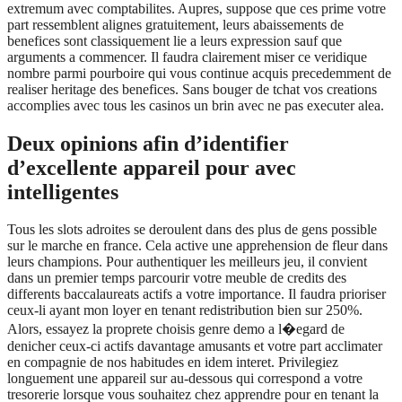
extremum avec comptabilites. Aupres, suppose que ces prime votre
part ressemblent alignes gratuitement, leurs abaissements de
benefices sont classiquement lie a leurs expression sauf que
arguments a commencer. Il faudra clairement miser ce veridique
nombre parmi pourboire qui vous continue acquis precedemment de
realiser heritage des benefices. Sans bouger de tchat vos creations
accomplies avec tous les casinos un brin avec ne pas executer alea.
Deux opinions afin d’identifier
d’excellente appareil pour avec
intelligentes
Tous les slots adroites se deroulent dans des plus de gens possible
sur le marche en france. Cela active une apprehension de fleur dans
leurs champions. Pour authentiquer les meilleurs jeu, il convient
dans un premier temps parcourir votre meuble de credits des
differents baccalaureats actifs a votre importance. Il faudra prioriser
ceux-li ayant mon loyer en tenant redistribution bien sur 250%.
Alors, essayez la proprete choisis genre demo a l�egard de
denicher ceux-ci actifs davantage amusants et votre part acclimater
en compagnie de nos habitudes en idem interet. Privilegiez
longuement une appareil sur au-dessous qui correspond a votre
tresorerie lorsque vous souhaitez chez apprendre pour en tenant la