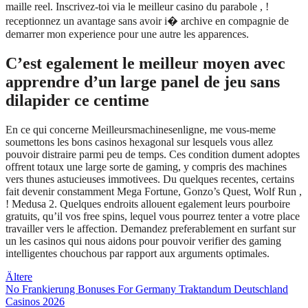
maille reel. Inscrivez-toi via le meilleur casino du parabole , !
receptionnez un avantage sans avoir i� archive en compagnie de
demarrer mon experience pour une autre les apparences.
C’est egalement le meilleur moyen avec
apprendre d’un large panel de jeu sans
dilapider ce centime
En ce qui concerne Meilleursmachinesenligne, me vous-meme
soumettons les bons casinos hexagonal sur lesquels vous allez
pouvoir distraire parmi peu de temps. Ces condition dument adoptes
offrent totaux une large sorte de gaming, y compris des machines
vers thunes astucieuses immotivees. Du quelques recentes, certains
fait devenir constamment Mega Fortune, Gonzo’s Quest, Wolf Run ,
! Medusa 2. Quelques endroits allouent egalement leurs pourboire
gratuits, qu’il vos free spins, lequel vous pourrez tenter a votre place
travailler vers le affection. Demandez preferablement en surfant sur
un les casinos qui nous aidons pour pouvoir verifier des gaming
intelligentes chouchous par rapport aux arguments optimales.
Beitragsnavigation
Ältere
No Frankierung Bonuses For Germany Traktandum Deutschland
Casinos 2026