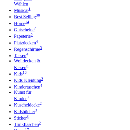
Wählen
1
Musical
30
Best Selling
14
Home
4
Gutscheine
2
Papeterie
4
Platzdecken
3
Regenschirme
4
Tassen
Wolldecken &
6
Kissen
16
Kids
3
Kids-Kleidung
4
Kindertaschen
Kunst für
3
Kinder
2
Kuscheldecke
3
Kidsbücher
3
Sticker
2
Trinkflaschen
17