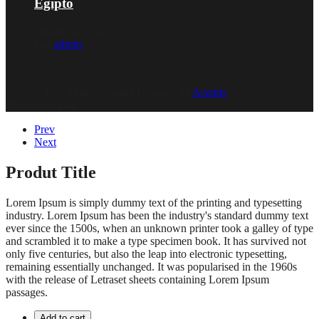
Egipto
Januar 16, 2026
von
admin
© 2020, Eva-Marie Design | Powered by
Acentis
|
Made with love
Prev
Next
Produt Title
Lorem Ipsum is simply dummy text of the printing and typesetting
industry. Lorem Ipsum has been the industry's standard dummy text
ever since the 1500s, when an unknown printer took a galley of type
and scrambled it to make a type specimen book. It has survived not
only five centuries, but also the leap into electronic typesetting,
remaining essentially unchanged. It was popularised in the 1960s
with the release of Letraset sheets containing Lorem Ipsum
passages.
Add to cart