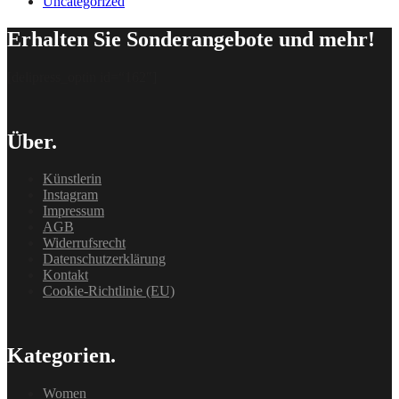
Uncategorized
Erhalten Sie Sonderangebote und mehr!
[delipress_optin id=“162″]
Über.
Künstlerin
Instagram
Impressum
AGB
Widerrufsrecht
Datenschutzerklärung
Kontakt
Cookie-Richtlinie (EU)
Kategorien.
Women