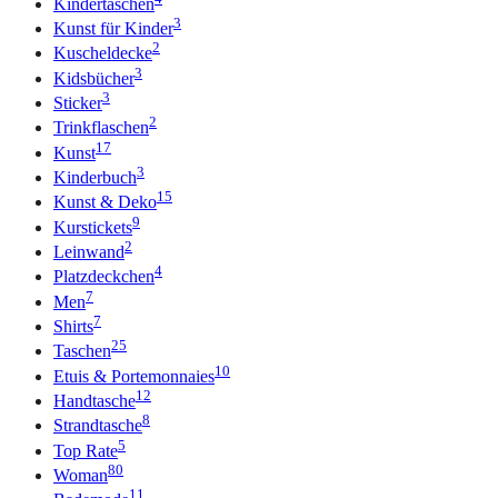
Kindertaschen
3
Kunst für Kinder
2
Kuscheldecke
3
Kidsbücher
3
Sticker
2
Trinkflaschen
17
Kunst
3
Kinderbuch
15
Kunst & Deko
9
Kurstickets
2
Leinwand
4
Platzdeckchen
7
Men
7
Shirts
25
Taschen
10
Etuis & Portemonnaies
12
Handtasche
8
Strandtasche
5
Top Rate
80
Woman
11