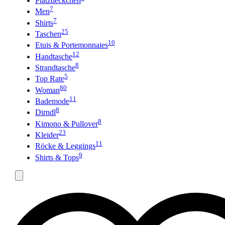
Platzdeckchen
7
Men
7
Shirts
25
Taschen
10
Etuis & Portemonnaies
12
Handtasche
8
Strandtasche
5
Top Rate
80
Woman
11
Bademode
8
Dirndl
8
Kimono & Pullover
23
Kleider
11
Röcke & Leggings
9
Shirts & Tops