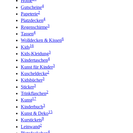
Home
4
Gutscheine
2
Papeterie
4
Platzdecken
3
Regenschirme
4
Tassen
6
Wolldecken & Kissen
16
Kids
3
Kids-Kleidung
4
Kindertaschen
3
Kunst für Kinder
2
Kuscheldecke
3
Kidsbücher
3
Sticker
2
Trinkflaschen
17
Kunst
3
Kinderbuch
15
Kunst & Deko
9
Kurstickets
2
Leinwand
4