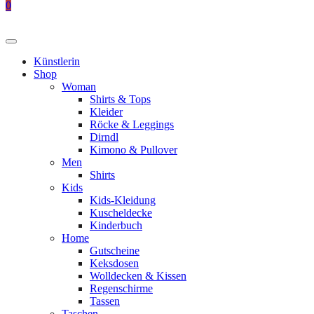
0
Künstlerin
Shop
Woman
Shirts & Tops
Kleider
Röcke & Leggings
Dirndl
Kimono & Pullover
Men
Shirts
Kids
Kids-Kleidung
Kuscheldecke
Kinderbuch
Home
Gutscheine
Keksdosen
Wolldecken & Kissen
Regenschirme
Tassen
Taschen