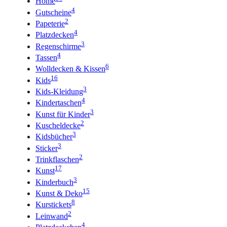
Home
4
Gutscheine
2
Papeterie
4
Platzdecken
3
Regenschirme
4
Tassen
6
Wolldecken & Kissen
16
Kids
3
Kids-Kleidung
4
Kindertaschen
3
Kunst für Kinder
2
Kuscheldecke
3
Kidsbücher
3
Sticker
2
Trinkflaschen
17
Kunst
3
Kinderbuch
15
Kunst & Deko
8
Kurstickets
2
Leinwand
4