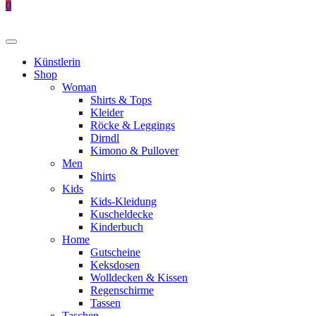
0
Künstlerin
Shop
Woman
Shirts & Tops
Kleider
Röcke & Leggings
Dirndl
Kimono & Pullover
Men
Shirts
Kids
Kids-Kleidung
Kuscheldecke
Kinderbuch
Home
Gutscheine
Keksdosen
Wolldecken & Kissen
Regenschirme
Tassen
Taschen