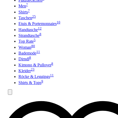
Platzdeckchen
7
Men
7
Shirts
25
Taschen
10
Etuis & Portemonnaies
12
Handtasche
8
Strandtasche
5
Top Rate
80
Woman
11
Bademode
8
Dirndl
8
Kimono & Pullover
23
Kleider
11
Röcke & Leggings
9
Shirts & Tops