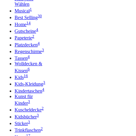
Wählen
1
Musical
30
Best Selling
14
Home
4
Gutscheine
2
Papeterie
4
Platzdecken
3
Regenschirme
4
Tassen
Wolldecken &
6
Kissen
16
Kids
3
Kids-Kleidung
4
Kindertaschen
Kunst für
3
Kinder
2
Kuscheldecke
3
Kidsbücher
3
Sticker
2
Trinkflaschen
17