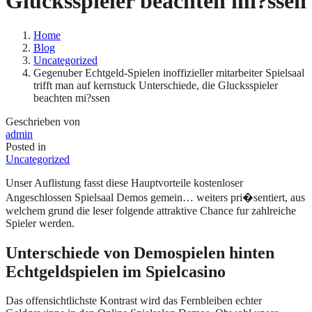
Glucksspieler beachten mi?ssen
Home
Blog
Uncategorized
Gegenuber Echtgeld-Spielen inoffizieller mitarbeiter Spielsaal
trifft man auf kernstuck Unterschiede, die Glucksspieler
beachten mi?ssen
Geschrieben von
admin
Posted in
Uncategorized
Unser Auflistung fasst diese Hauptvorteile kostenloser
Angeschlossen Spielsaal Demos gemein… weiters pri�sentiert, aus
welchem grund die leser folgende attraktive Chance fur zahlreiche
Spieler werden.
Unterschiede von Demospielen hinten
Echtgeldspielen im Spielcasino
Das offensichtlichste Kontrast wird das Fernbleiben echter