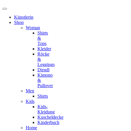
Künstlerin
Shop
Woman
Shirts
&
Tops
Kleider
Röcke
&
Leggings
Dirndl
Kimono
&
Pullover
Men
Shirts
Kids
Kids-
Kleidung
Kuscheldecke
Kinderbuch
Home