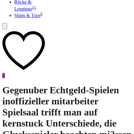
Röcke &
11
Leggings
9
Shirts & Tops
0
Gegenuber Echtgeld-Spielen
inoffizieller mitarbeiter
Spielsaal trifft man auf
kernstuck Unterschiede, die