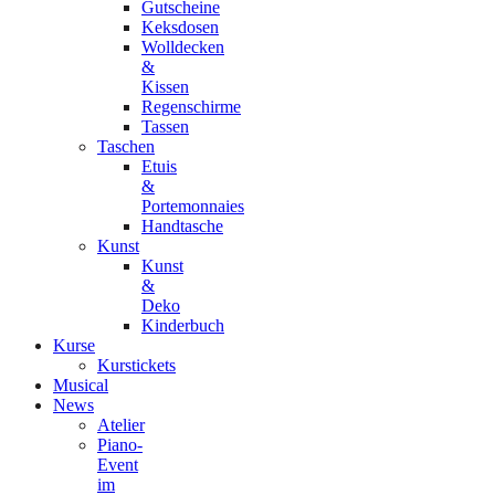
Gutscheine
Keksdosen
Wolldecken
&
Kissen
Regenschirme
Tassen
Taschen
Etuis
&
Portemonnaies
Handtasche
Kunst
Kunst
&
Deko
Kinderbuch
Kurse
Kurstickets
Musical
News
Atelier
Piano-
Event
im