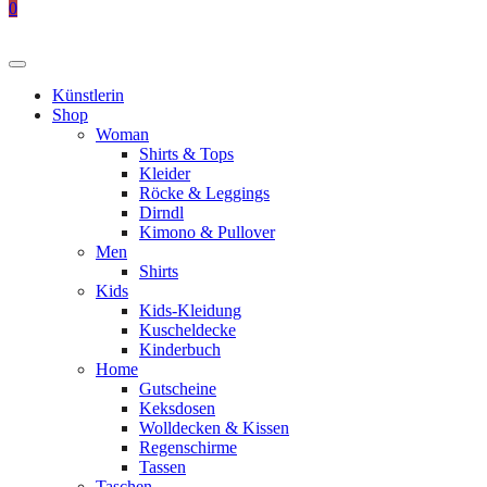
0
Künstlerin
Shop
Woman
Shirts & Tops
Kleider
Röcke & Leggings
Dirndl
Kimono & Pullover
Men
Shirts
Kids
Kids-Kleidung
Kuscheldecke
Kinderbuch
Home
Gutscheine
Keksdosen
Wolldecken & Kissen
Regenschirme
Tassen
Taschen