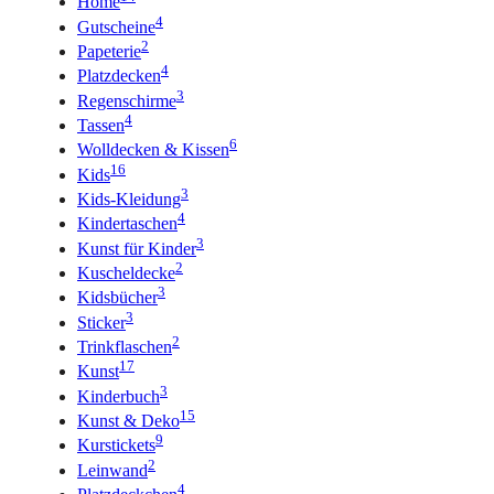
Home
4
Gutscheine
2
Papeterie
4
Platzdecken
3
Regenschirme
4
Tassen
6
Wolldecken & Kissen
16
Kids
3
Kids-Kleidung
4
Kindertaschen
3
Kunst für Kinder
2
Kuscheldecke
3
Kidsbücher
3
Sticker
2
Trinkflaschen
17
Kunst
3
Kinderbuch
15
Kunst & Deko
9
Kurstickets
2
Leinwand
4