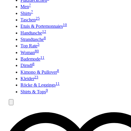
Platzdeckchen
7
Men
7
Shirts
25
Taschen
10
Etuis & Portemonnaies
12
Handtasche
8
Strandtasche
5
Top Rate
80
Woman
11
Bademode
8
Dirndl
8
Kimono & Pullover
23
Kleider
11
Röcke & Leggings
9
Shirts & Tops