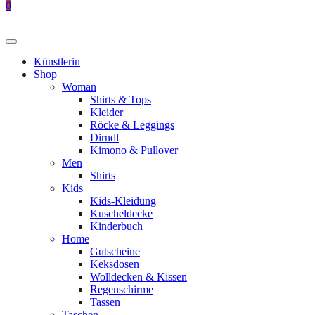
0
Künstlerin
Shop
Woman
Shirts & Tops
Kleider
Röcke & Leggings
Dirndl
Kimono & Pullover
Men
Shirts
Kids
Kids-Kleidung
Kuscheldecke
Kinderbuch
Home
Gutscheine
Keksdosen
Wolldecken & Kissen
Regenschirme
Tassen
Taschen