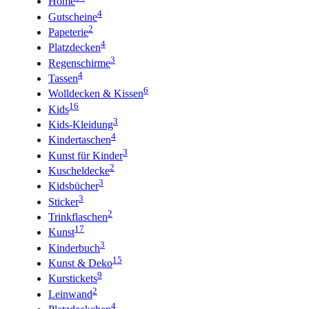
Home
4
Gutscheine
2
Papeterie
4
Platzdecken
3
Regenschirme
4
Tassen
6
Wolldecken & Kissen
16
Kids
3
Kids-Kleidung
4
Kindertaschen
3
Kunst für Kinder
2
Kuscheldecke
3
Kidsbücher
3
Sticker
2
Trinkflaschen
17
Kunst
3
Kinderbuch
15
Kunst & Deko
9
Kurstickets
2
Leinwand
4