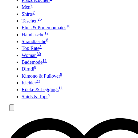
Platzdeckchen
7
Men
7
Shirts
25
Taschen
10
Etuis & Portemonnaies
12
Handtasche
8
Strandtasche
5
Top Rate
80
Woman
11
Bademode
8
Dirndl
8
Kimono & Pullover
23
Kleider
11
Röcke & Leggings
9
Shirts & Tops