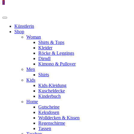
0
Künstlerin
Shop
Woman
Shirts & Tops
Kleider
Röcke & Leggings
Dirndl
Kimono & Pullover
Men
Shirts
Kids
Kids-Kleidung
Kuscheldecke
Kinderbuch
Home
Gutscheine
Keksdosen
Wolldecken & Kissen
Regenschirme
Tassen
Taschen