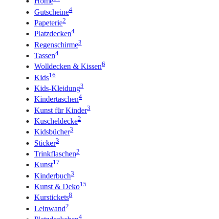
Home
4
Gutscheine
2
Papeterie
4
Platzdecken
3
Regenschirme
4
Tassen
6
Wolldecken & Kissen
16
Kids
3
Kids-Kleidung
4
Kindertaschen
3
Kunst für Kinder
2
Kuscheldecke
3
Kidsbücher
3
Sticker
2
Trinkflaschen
17
Kunst
3
Kinderbuch
15
Kunst & Deko
8
Kurstickets
2
Leinwand
4