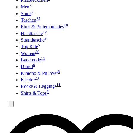
Platzdeckchen
7
Men
7
Shirts
25
Taschen
10
Etuis & Portemonnaies
12
Handtasche
8
Strandtasche
5
Top Rate
80
Woman
11
Bademode
8
Dirndl
8
Kimono & Pullover
23
Kleider
11
Röcke & Leggings
9
Shirts & Tops