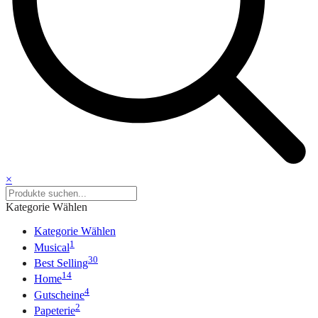
×
Kategorie Wählen
Kategorie Wählen
1
Musical
30
Best Selling
14
Home
4
Gutscheine
2
Papeterie