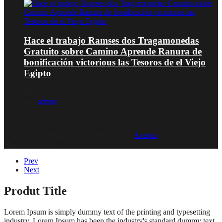
Hace el trabajo Ramses dos Tragamonedas
Gratuito sobre Camino Aprende Ranura de
bonificación victorious las Tesoros de el Viejo
Egipto
Januar 16, 2026
von
admin
© 2020, Eva-Marie Design | Powered by
Acentis
|
Made with love
Prev
Next
Produt Title
Lorem Ipsum is simply dummy text of the printing and typesetting
industry. Lorem Ipsum has been the industry's standard dummy text