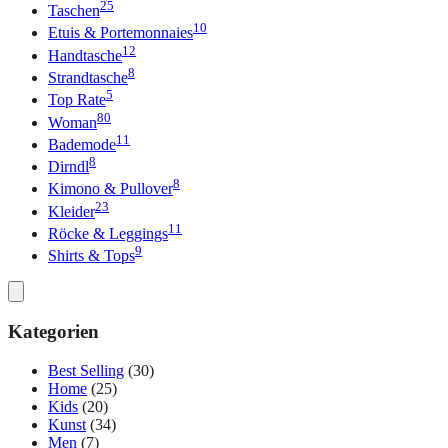
25
Taschen
10
Etuis & Portemonnaies
12
Handtasche
8
Strandtasche
5
Top Rate
80
Woman
11
Bademode
8
Dirndl
8
Kimono & Pullover
23
Kleider
11
Röcke & Leggings
9
Shirts & Tops
Kategorien
Best Selling
(30)
Home
(25)
Kids
(20)
Kunst
(34)
Men
(7)