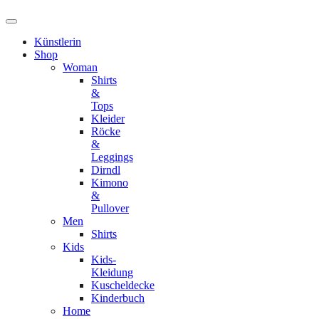
Künstlerin
Shop
Woman
Shirts
&
Tops
Kleider
Röcke
&
Leggings
Dirndl
Kimono
&
Pullover
Men
Shirts
Kids
Kids-
Kleidung
Kuscheldecke
Kinderbuch
Home