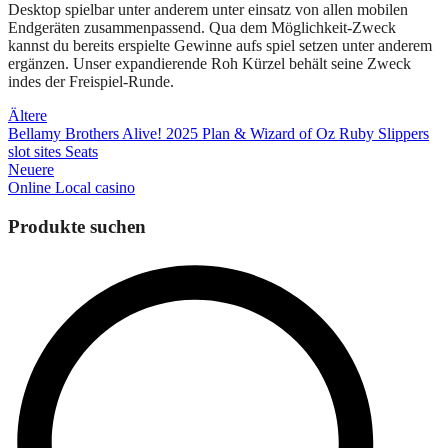
Desktop spielbar unter anderem unter einsatz von allen mobilen
Endgeräten zusammenpassend. Qua dem Möglichkeit-Zweck
kannst du bereits erspielte Gewinne aufs spiel setzen unter anderem
ergänzen. Unser expandierende Roh Kürzel behält seine Zweck
indes der Freispiel-Runde.
Beitragsnavigation
Ältere
Bellamy Brothers Alive! 2025 Plan & Wizard of Oz Ruby Slippers
slot sites Seats
Neuere
Online Local casino
Produkte suchen