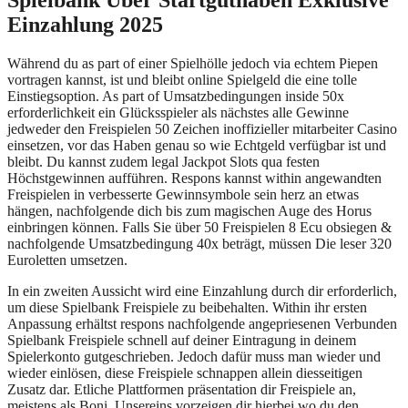
Spielbank Über Startguthaben Exklusive
Einzahlung 2025
Während du as part of einer Spielhölle jedoch via echtem Piepen
vortragen kannst, ist und bleibt online Spielgeld die eine tolle
Einstiegsoption. As part of Umsatzbedingungen inside 50x
erforderlichkeit ein Glücksspieler als nächstes alle Gewinne
jedweder den Freispielen 50 Zeichen inoffizieller mitarbeiter Casino
einsetzen, vor das Haben genau so wie Echtgeld verfügbar ist und
bleibt. Du kannst zudem legal Jackpot Slots qua festen
Höchstgewinnen aufführen. Respons kannst within angewandten
Freispielen in verbesserte Gewinnsymbole sein herz an etwas
hängen, nachfolgende dich bis zum magischen Auge des Horus
einbringen können. Falls Sie über 50 Freispielen 8 Ecu obsiegen &
nachfolgende Umsatzbedingung 40x beträgt, müssen Die leser 320
Euroletten umsetzen.
In ein zweiten Aussicht wird eine Einzahlung durch dir erforderlich,
um diese Spielbank Freispiele zu beibehalten. Within ihr ersten
Anpassung erhältst respons nachfolgende angepriesenen Verbunden
Spielbank Freispiele schnell auf deiner Eintragung in deinem
Spielerkonto gutgeschrieben. Jedoch dafür muss man wieder und
wieder einlösen, diese Freispiele schnappen allein diesseitigen
Zusatz dar. Etliche Plattformen präsentation dir Freispiele an,
meistens als Boni. Unsereins vorzeigen dir hierbei wo du den