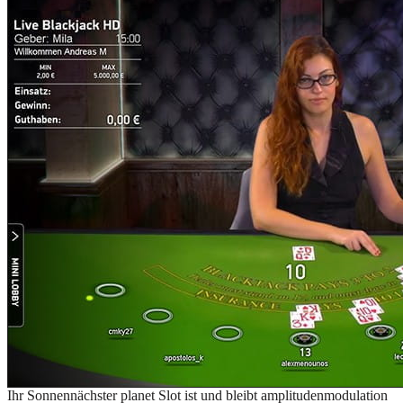
Ihr Sonnennächster planet Slot ist und bleibt amplitudenmodulation