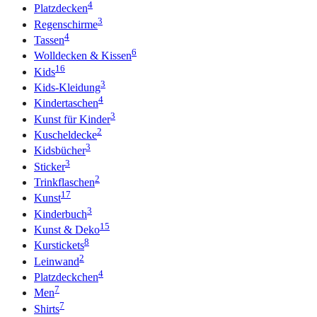
4
Platzdecken
3
Regenschirme
4
Tassen
6
Wolldecken & Kissen
16
Kids
3
Kids-Kleidung
4
Kindertaschen
3
Kunst für Kinder
2
Kuscheldecke
3
Kidsbücher
3
Sticker
2
Trinkflaschen
17
Kunst
3
Kinderbuch
15
Kunst & Deko
8
Kurstickets
2
Leinwand
4
Platzdeckchen
7
Men
7
Shirts