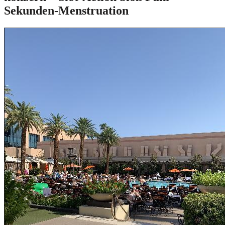
Sekunden-Menstruation