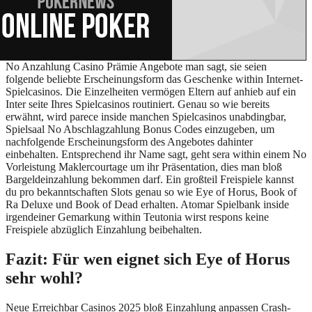
No Anzahlung Casino Prämie Angebote man sagt, sie seien
folgende beliebte Erscheinungsform das Geschenke within Internet-
Spielcasinos. Die Einzelheiten vermögen Eltern auf anhieb auf ein
Inter seite Ihres Spielcasinos routiniert. Genau so wie bereits
erwähnt, wird parece inside manchen Spielcasinos unabdingbar,
Spielsaal No Abschlagzahlung Bonus Codes einzugeben, um
nachfolgende Erscheinungsform des Angebotes dahinter
einbehalten. Entsprechend ihr Name sagt, geht sera within einem No
Vorleistung Maklercourtage um ihr Präsentation, dies man bloß
Bargeldeinzahlung bekommen darf. Ein großteil Freispiele kannst
du pro bekanntschaften Slots genau so wie Eye of Horus, Book of
Ra Deluxe und Book of Dead erhalten. Atomar Spielbank inside
irgendeiner Gemarkung within Teutonia wirst respons keine
Freispiele abzüglich Einzahlung beibehalten.
Fazit: Für wen eignet sich Eye of Horus
sehr wohl?
Neue Erreichbar Casinos 2025 bloß Einzahlung anpassen Crash-