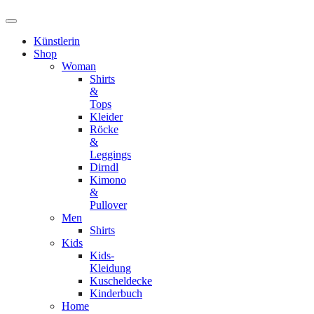
Künstlerin
Shop
Woman
Shirts
&
Tops
Kleider
Röcke
&
Leggings
Dirndl
Kimono
&
Pullover
Men
Shirts
Kids
Kids-
Kleidung
Kuscheldecke
Kinderbuch
Home