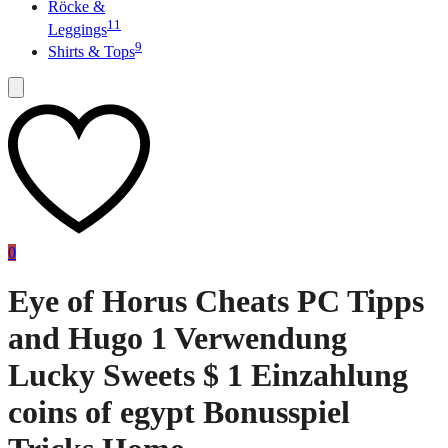
Röcke &
11
Leggings
9
Shirts & Tops
0
Eye of Horus Cheats PC Tipps
and Hugo 1 Verwendung
Lucky Sweets $ 1 Einzahlung
coins of egypt Bonusspiel