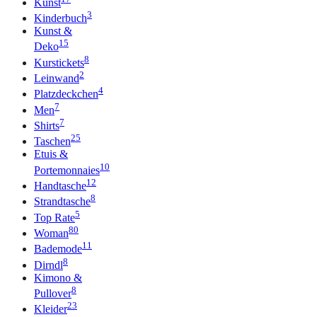
Kunst
3
Kinderbuch
Kunst &
15
Deko
8
Kurstickets
2
Leinwand
4
Platzdeckchen
7
Men
7
Shirts
25
Taschen
Etuis &
10
Portemonnaies
12
Handtasche
8
Strandtasche
5
Top Rate
80
Woman
11
Bademode
8
Dirndl
Kimono &
8
Pullover
23
Kleider