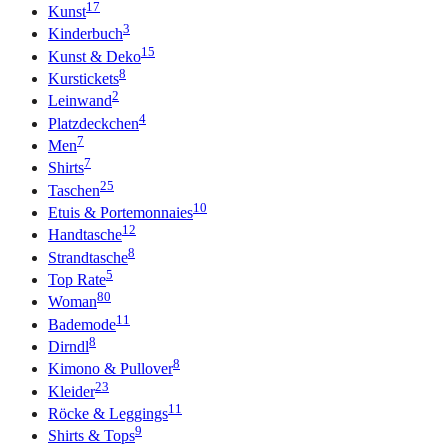
17
Kunst
3
Kinderbuch
15
Kunst & Deko
8
Kurstickets
2
Leinwand
4
Platzdeckchen
7
Men
7
Shirts
25
Taschen
10
Etuis & Portemonnaies
12
Handtasche
8
Strandtasche
5
Top Rate
80
Woman
11
Bademode
8
Dirndl
8
Kimono & Pullover
23
Kleider
11
Röcke & Leggings
9
Shirts & Tops