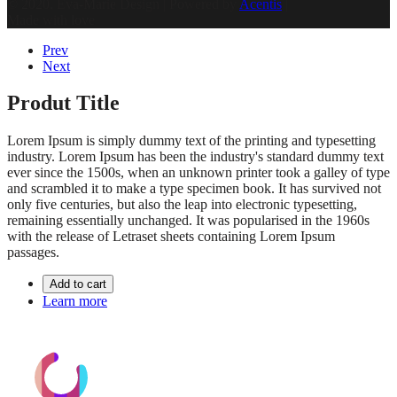
© 2020, Eva-Marie Design | Powered by
Acentis
|
Made with love
Prev
Next
Produt Title
Lorem Ipsum is simply dummy text of the printing and typesetting
industry. Lorem Ipsum has been the industry's standard dummy text
ever since the 1500s, when an unknown printer took a galley of type
and scrambled it to make a type specimen book. It has survived not
only five centuries, but also the leap into electronic typesetting,
remaining essentially unchanged. It was popularised in the 1960s
with the release of Letraset sheets containing Lorem Ipsum
passages.
Add to cart
Learn more