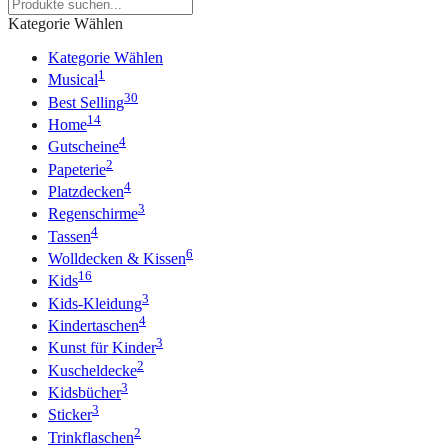
Kategorie Wählen
Kategorie Wählen
1
Musical
30
Best Selling
14
Home
4
Gutscheine
2
Papeterie
4
Platzdecken
3
Regenschirme
4
Tassen
6
Wolldecken & Kissen
16
Kids
3
Kids-Kleidung
4
Kindertaschen
3
Kunst für Kinder
2
Kuscheldecke
3
Kidsbücher
3
Sticker
2
Trinkflaschen