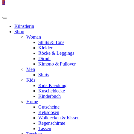
0
Künstlerin
Shop
Woman
Shirts & Tops
Kleider
Röcke & Leggings
Dirndl
Kimono & Pullover
Men
Shirts
Kids
Kids-Kleidung
Kuscheldecke
Kinderbuch
Home
Gutscheine
Keksdosen
Wolldecken & Kissen
Regenschirme
Tassen
Taschen