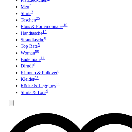
Platzdeckchen
7
Men
7
Shirts
25
Taschen
10
Etuis & Portemonnaies
12
Handtasche
8
Strandtasche
5
Top Rate
80
Woman
11
Bademode
8
Dirndl
8
Kimono & Pullover
23
Kleider
11
Röcke & Leggings
9
Shirts & Tops