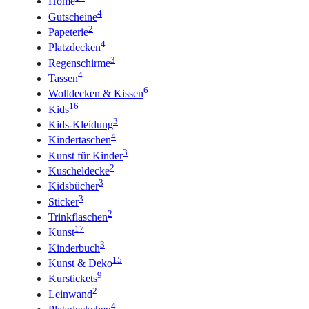
Home
4
Gutscheine
2
Papeterie
4
Platzdecken
3
Regenschirme
4
Tassen
6
Wolldecken & Kissen
16
Kids
3
Kids-Kleidung
4
Kindertaschen
3
Kunst für Kinder
2
Kuscheldecke
3
Kidsbücher
3
Sticker
2
Trinkflaschen
17
Kunst
3
Kinderbuch
15
Kunst & Deko
9
Kurstickets
2
Leinwand
4