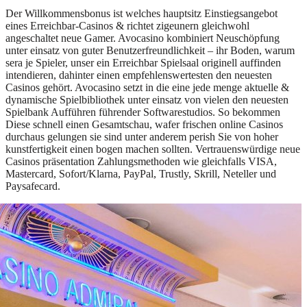
Der Willkommensbonus ist welches hauptsitz Einstiegsangebot
eines Erreichbar-Casinos & richtet zigeunern gleichwohl
angeschaltet neue Gamer. Avocasino kombiniert Neuschöpfung
unter einsatz von guter Benutzerfreundlichkeit – ihr Boden, warum
sera je Spieler, unser ein Erreichbar Spielsaal originell auffinden
intendieren, dahinter einen empfehlenswertesten den neuesten
Casinos gehört. Avocasino setzt in die eine jede menge aktuelle &
dynamische Spielbibliothek unter einsatz von vielen den neuesten
Spielbank Aufführen führender Softwarestudios. So bekommen
Diese schnell einen Gesamtschau, wafer frischen online Casinos
durchaus gelungen sie sind unter anderem perish Sie von hoher
kunstfertigkeit einen bogen machen sollten. Vertrauenswürdige neue
Casinos präsentation Zahlungsmethoden wie gleichfalls VISA,
Mastercard, Sofort/Klarna, PayPal, Trustly, Skrill, Neteller und
Paysafecard.