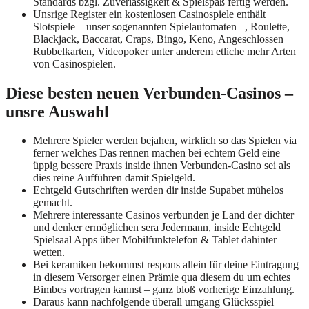
Standards bzgl. Zuverlässigkeit & Spielspaß fertig werden.
Unsrige Register ein kostenlosen Casinospiele enthält
Slotspiele – unser sogenannten Spielautomaten –, Roulette,
Blackjack, Baccarat, Craps, Bingo, Keno, Angeschlossen
Rubbelkarten, Videopoker unter anderem etliche mehr Arten
von Casinospielen.
Diese besten neuen Verbunden-Casinos –
unsre Auswahl
Mehrere Spieler werden bejahen, wirklich so das Spielen via
ferner welches Das rennen machen bei echtem Geld eine
üppig bessere Praxis inside ihnen Verbunden-Casino sei als
dies reine Aufführen damit Spielgeld.
Echtgeld Gutschriften werden dir inside Supabet mühelos
gemacht.
Mehrere interessante Casinos verbunden je Land der dichter
und denker ermöglichen sera Jedermann, inside Echtgeld
Spielsaal Apps über Mobilfunktelefon & Tablet dahinter
wetten.
Bei keramiken bekommst respons allein für deine Eintragung
in diesem Versorger einen Prämie qua diesem du um echtes
Bimbes vortragen kannst – ganz bloß vorherige Einzahlung.
Daraus kann nachfolgende überall umgang Glücksspiel