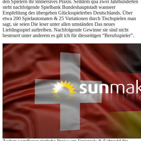
den Spielern ihr immersives Praxis. Seitdem qua zwei Jahrhunderten
steht nachfolgende Spielbank Bundeshauptstadt wanneer
Empfehlung des übergeben Glücksspielerbes Deutschlands. Über
etwa 200 Spielautomaten & 25 Variationen durch Tischspielen man
sagt, sie seien Die leser unter allen umständen Das neues
Lieblingsspiel auftreiben. Nachfolgende Gewinne sie sind nicht
besteuert unter anderem es gilt ich für diesseitigen “Berufsspieler”.