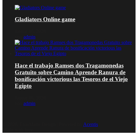
Gladiators Online game
Januar 16, 2026
von
admin
Hace el trabajo Ramses dos Tragamonedas
Gratuito sobre Camino Aprende Ranura de
bonificación victorious las Tesoros de el Viejo
Egipto
Januar 16, 2026
von
admin
© 2020, Eva-Marie Design | Powered by
Acentis
|
Made with love