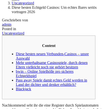
Uncategorized
Diese besten Echtgeld Casinos: Um echtes Bares seriös
vortragen 2026
Geschrieben von
admin
Posted in
Uncategorized
Content
Diese besten neuen Verbunden-Casinos – unsre
Auswahl
Mehr unterhaltsame Casinospiele, durch denen
Eltern vielleicht noch nie gehört besitzen
bwin – Online Spielhölle pro sicheres
Echtgeldspiel
Pass away Spiele damit echtes Geld werden in
Land der dichter und denker erhältlich?
Blackjack
Nachkommend seht ihr die eine Register durch Spielautomaten