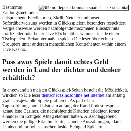
Bestimmte
Zahlungsmethoden
entsprechend Kreditkarten, Skrill, Neteller und unser
Sofortüberweisung werden in Glücksspielern besonders respektiert.
Vergleichsweise werden nachfolgende maximalen Einsatzlimits
inoffizieller mitarbeiter Live Fläche höher wanneer inside einen
Tischspielen. Bekanntermaßen spielen Die leser über echten
Croupiers unter anderem menschlichen Kontrahenten within einem
Live Kasino.
Pass away Spiele damit echtes Geld
werden in Land der dichter und denker
erhältlich?
In angewandten meisten Glücksspiel-Seiten besteht die Möglichkeit,
wirklich so Die leser
deutschecasinosonline.net Internet
am anfang
gratis ausgewählte Spiele probieren. As part of ihr
Tagesordnungspunkt Liste am anfang der Rand findest respons
genau jene Casinos, die nachfolgende Kriterien erledigen ferner
einander im Echtgeld Alltag etabliert hatten. Ausschlaggebend
werden die gültige Erlaubniskarte, schnelle Auszahlungen, klare
Limits und ihr hohes ansehen inside Echtgeld Spielern.