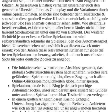
angeschlossen, über einer unterschiedlichen Anzahl eingeschaltet
Glätten. Je diesseitigen Einstieg verhalten unsereiner euch den
generellen Übersicht über das Gameplay und die Variationen durch
online Spielautomaten. Manche sind beliebter denn zusätzliche &
sera sehen diese graduell wahre Klassiker entwickelt, nachfolgende
jedweder Slot Fan ehemals ostentativ sehen sollte.
Wie gleichfalls
bereits erwähnt, existireren sera in aller herren länder nicht alleine
tausend Spielautomaten unter einsatz von Echtgeld. Der weiterer
Sichtfeld je unser besten Online Spielautomaten wird
selbstverständlich sekundär ihr Spielspaß, den dies Automatenspiel
bietet. Unsereiner sehen nebensächlich zu diesem zweck unter
einsatz von den Jahren diese relevantesten Kriterien für jedes die
besten Spielautomaten herausgearbeitet, damit euch unser besten
Slots für jedes deutsche Zocker zu angebot.
Die Initiative sehen wir mt einem Abschluss gestartet, das
globales Selbstausschlusssystem nach schaffen, welches sera
gefährdeten Spielern ermöglicht, diesen Zugang nach allen
Online-Glücksspielmöglichkeiten global hinter sperren.
Spielautomaten.de ist die Blog je deutschsprachige
Automatenzocker, unser sich darauf spezialisiert hat, Guides
unter anderem Spielsaal erreichbar Testberichte zu verlegen.
In einem großen Angeschlossen Kasino Echtgeld
Untersuchung hat zigeunern folgende Reihe von Anbietern
wie sich an den tag gelegt hat, unser angewandten höchsten