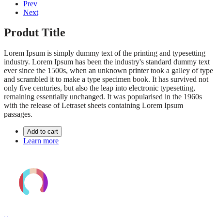
Prev
Next
Produt Title
Lorem Ipsum is simply dummy text of the printing and typesetting
industry. Lorem Ipsum has been the industry's standard dummy text
ever since the 1500s, when an unknown printer took a galley of type
and scrambled it to make a type specimen book. It has survived not
only five centuries, but also the leap into electronic typesetting,
remaining essentially unchanged. It was popularised in the 1960s
with the release of Letraset sheets containing Lorem Ipsum
passages.
Add to cart
Learn more