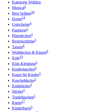
Kategorie Wählen
1
Musical
30
Best Selling
14
Home
4
Gutscheine
2
Papeterie
4
Platzdecken
3
Regenschirme
4
Tassen
6
Wolldecken & Kissen
16
Kids
3
Kids-Kleidung
4
Kindertaschen
3
Kunst für Kinder
2
Kuscheldecke
3
Kidsbücher
3
Sticker
2
Trinkflaschen
17
Kunst
3
Kinderbuch