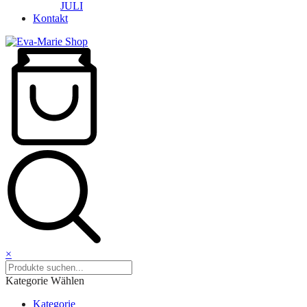
JULI
Kontakt
×
Kategorie Wählen
Kategorie