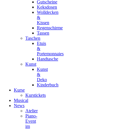
Gutscheine
Keksdosen
Wolldecken
&
Kissen
Regenschirme
Tassen
Taschen
Etuis
&
Portemonnaies
Handtasche
Kunst
Kunst
&
Deko
Kinderbuch
Kurse
Kurstickets
Musical
News
Atelier
Piano-
Event
im