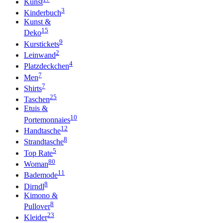
Kunst
3
Kinderbuch
Kunst &
15
Deko
9
Kurstickets
2
Leinwand
4
Platzdeckchen
7
Men
7
Shirts
25
Taschen
Etuis &
10
Portemonnaies
12
Handtasche
8
Strandtasche
5
Top Rate
80
Woman
11
Bademode
8
Dirndl
Kimono &
8
Pullover
23
Kleider