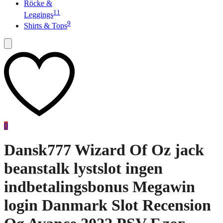
Röcke &
11
Leggings
9
Shirts & Tops
0
Dansk777 Wizard Of Oz jack
beanstalk lystslot ingen
indbetalingsbonus Megawin
login Danmark Slot Recension