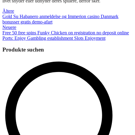
livet snyder eller udnytter deres spillere, derfor sker.
Beitragsnavigation
Ältere
Gold Su Habanero anmeldelse og Immerion casino Danmark
bonusser gratis demo-afart
Neuere
Free 50 free spins Funky Chicken on registration no deposit online
Ports: Enjoy Gambling establishment Slots Enjoyment
Produkte suchen