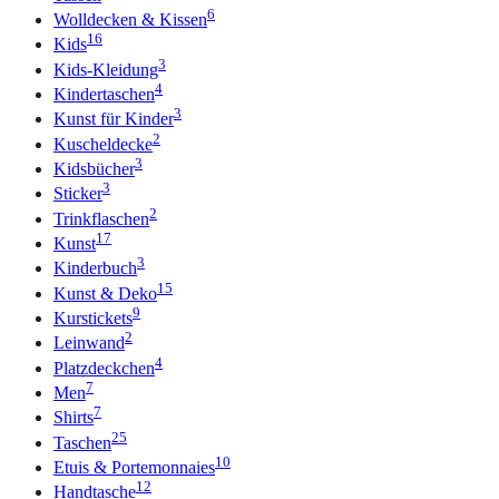
6
Wolldecken & Kissen
16
Kids
3
Kids-Kleidung
4
Kindertaschen
3
Kunst für Kinder
2
Kuscheldecke
3
Kidsbücher
3
Sticker
2
Trinkflaschen
17
Kunst
3
Kinderbuch
15
Kunst & Deko
9
Kurstickets
2
Leinwand
4
Platzdeckchen
7
Men
7
Shirts
25
Taschen
10
Etuis & Portemonnaies
12
Handtasche