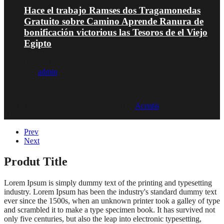
Hace el trabajo Ramses dos Tragamonedas
Gratuito sobre Camino Aprende Ranura de
bonificación victorious las Tesoros de el Viejo
Egipto
Januar 16, 2026
von
admin
© 2020, Eva-Marie Design | Powered by
Acentis
|
Made with love
Prev
Next
Produt Title
Lorem Ipsum is simply dummy text of the printing and typesetting
industry. Lorem Ipsum has been the industry's standard dummy text
ever since the 1500s, when an unknown printer took a galley of type
and scrambled it to make a type specimen book. It has survived not
only five centuries, but also the leap into electronic typesetting,