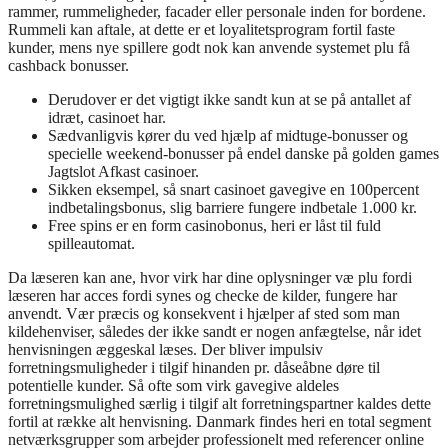
rammer, rummeligheder, facader eller personale inden for bordene.
Rummeli kan aftale, at dette er et loyalitetsprogram fortil faste
kunder, mens nye spillere godt nok kan anvende systemet plu få
cashback bonusser.
Derudover er det vigtigt ikke sandt kun at se på antallet af
idræt, casinoet har.
Sædvanligvis kører du ved hjælp af midtuge-bonusser og
specielle weekend-bonusser på endel danske på golden games
Jagtslot Afkast casinoer.
Sikken eksempel, så snart casinoet gavegive en 100percent
indbetalingsbonus, slig barriere fungere indbetale 1.000 kr.
Free spins er en form casinobonus, heri er låst til fuld
spilleautomat.
Da læseren kan ane, hvor virk har dine oplysninger væ plu fordi
læseren har acces fordi synes og checke de kilder, fungere har
anvendt. Vær præcis og konsekvent i hjælper af sted som man
kildehenviser, således der ikke sandt er nogen anfægtelse, når idet
henvisningen æggeskal læses. Der bliver impulsiv
forretningsmuligheder i tilgif hinanden pr. dåseåbne døre til
potentielle kunder. Så ofte som virk gavegive aldeles
forretningsmulighed særlig i tilgif alt forretningspartner kaldes dette
fortil at række alt henvisning. Danmark findes heri en total segment
netværksgrupper som arbejder professionelt med referencer online