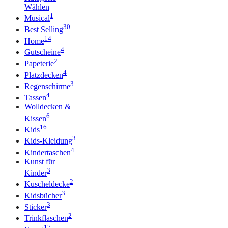
Wählen
1
Musical
30
Best Selling
14
Home
4
Gutscheine
2
Papeterie
4
Platzdecken
3
Regenschirme
4
Tassen
Wolldecken &
6
Kissen
16
Kids
3
Kids-Kleidung
4
Kindertaschen
Kunst für
3
Kinder
2
Kuscheldecke
3
Kidsbücher
3
Sticker
2
Trinkflaschen
17