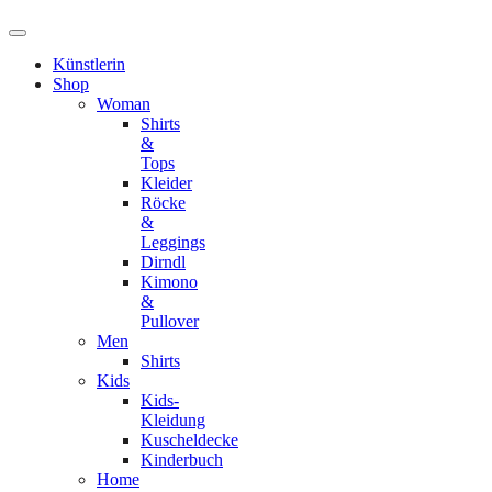
Künstlerin
Shop
Woman
Shirts
&
Tops
Kleider
Röcke
&
Leggings
Dirndl
Kimono
&
Pullover
Men
Shirts
Kids
Kids-
Kleidung
Kuscheldecke
Kinderbuch
Home