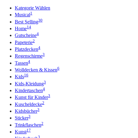
Kategorie Wählen
1
Musical
30
Best Selling
14
Home
4
Gutscheine
2
Papeterie
4
Platzdecken
3
Regenschirme
4
Tassen
6
Wolldecken & Kissen
16
Kids
3
Kids-Kleidung
4
Kindertaschen
3
Kunst für Kinder
2
Kuscheldecke
3
Kidsbücher
3
Sticker
2
Trinkflaschen
17
Kunst
3