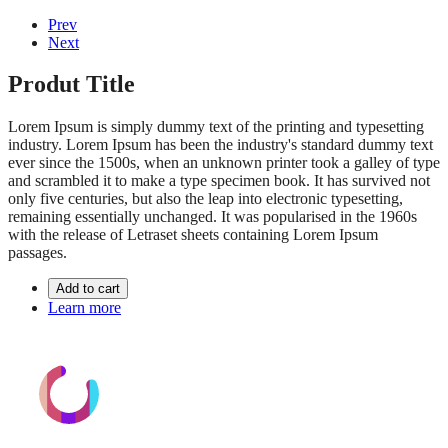
Prev
Next
Produt Title
Lorem Ipsum is simply dummy text of the printing and typesetting
industry. Lorem Ipsum has been the industry's standard dummy text
ever since the 1500s, when an unknown printer took a galley of type
and scrambled it to make a type specimen book. It has survived not
only five centuries, but also the leap into electronic typesetting,
remaining essentially unchanged. It was popularised in the 1960s
with the release of Letraset sheets containing Lorem Ipsum
passages.
Add to cart
Learn more