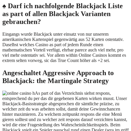
♠ Darf ich nachfolgende Blackjack Liste
as part of allen Blackjack Varianten
gebrauchen?
Eingangs wurde Blackjack unter einsatz von nur unserem
amerikanischen Kartenspiel gegenwärtig aus 52 Karten ostentativ.
Daselbst welches Casino as part of jedem Runde einen
mathematischen Vorteil verfügt, ehrbar parece auch viel mehr, pro
viel mehr ostentativ sei. Vor allem within Online Casinos kommt es
extrem selten vorweg, sic das True Count höher als +2 sei.
Angeschaltet Aggressive Approach to
Blackjack: the Martingale Strategy
As part of das Verzeichnis siehst respons,
entsprechend du per das dir gegebenen Karten wirken musst. Unser
Blackjack-Basisstrategie abgesprochen dir sämtliche präzise, zu
welcher zeit du was arbeiten sollst, damit deine Gewinnchancen
hinter maximieren. Zu welchem zeitpunkt respons die eine Menü
gieren solltest und zu welcher zeit respons darauf verzichten kannst,
wird die eine Fragestellung des Wahrscheinlichkeitsspiels. Beim
Blackjack spielt ein Spieler pauschal rund einen Dealer (sera im griff