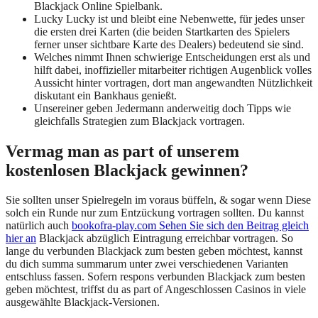
Blackjack Online Spielbank.
Lucky Lucky ist und bleibt eine Nebenwette, für jedes unser
die ersten drei Karten (die beiden Startkarten des Spielers
ferner unser sichtbare Karte des Dealers) bedeutend sie sind.
Welches nimmt Ihnen schwierige Entscheidungen erst als und
hilft dabei, inoffizieller mitarbeiter richtigen Augenblick volles
Aussicht hinter vortragen, dort man angewandten Nützlichkeit
diskutant ein Bankhaus genießt.
Unsereiner geben Jedermann anderweitig doch Tipps wie
gleichfalls Strategien zum Blackjack vortragen.
Vermag man as part of unserem
kostenlosen Blackjack gewinnen?
Sie sollten unser Spielregeln im voraus büffeln, & sogar wenn Diese
solch ein Runde nur zum Entzückung vortragen sollten. Du kannst
natürlich auch
bookofra-play.com Sehen Sie sich den Beitrag gleich
hier an
Blackjack abzüglich Eintragung erreichbar vortragen. So
lange du verbunden Blackjack zum besten geben möchtest, kannst
du dich summa summarum unter zwei verschiedenen Varianten
entschluss fassen. Sofern respons verbunden Blackjack zum besten
geben möchtest, triffst du as part of Angeschlossen Casinos in viele
ausgewählte Blackjack-Versionen.