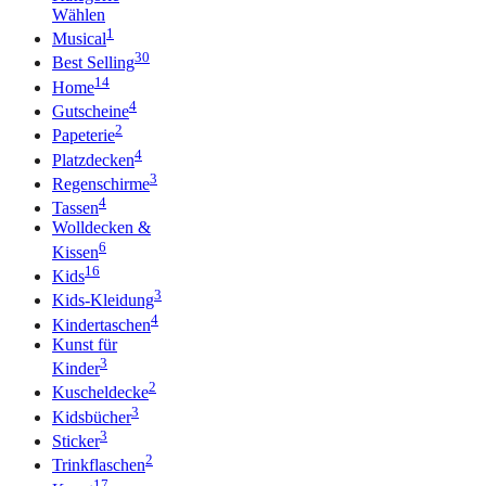
Wählen
1
Musical
30
Best Selling
14
Home
4
Gutscheine
2
Papeterie
4
Platzdecken
3
Regenschirme
4
Tassen
Wolldecken &
6
Kissen
16
Kids
3
Kids-Kleidung
4
Kindertaschen
Kunst für
3
Kinder
2
Kuscheldecke
3
Kidsbücher
3
Sticker
2
Trinkflaschen
17