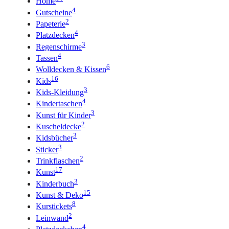
Home
4
Gutscheine
2
Papeterie
4
Platzdecken
3
Regenschirme
4
Tassen
6
Wolldecken & Kissen
16
Kids
3
Kids-Kleidung
4
Kindertaschen
3
Kunst für Kinder
2
Kuscheldecke
3
Kidsbücher
3
Sticker
2
Trinkflaschen
17
Kunst
3
Kinderbuch
15
Kunst & Deko
8
Kurstickets
2
Leinwand
4