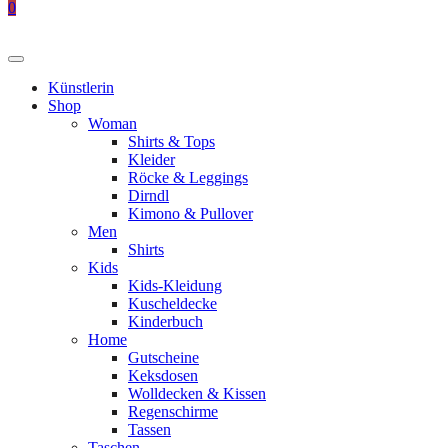
0
Künstlerin
Shop
Woman
Shirts & Tops
Kleider
Röcke & Leggings
Dirndl
Kimono & Pullover
Men
Shirts
Kids
Kids-Kleidung
Kuscheldecke
Kinderbuch
Home
Gutscheine
Keksdosen
Wolldecken & Kissen
Regenschirme
Tassen
Taschen