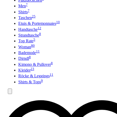
Platzdeckchen
7
Men
7
Shirts
25
Taschen
10
Etuis & Portemonnaies
12
Handtasche
8
Strandtasche
5
Top Rate
80
Woman
11
Bademode
8
Dirndl
8
Kimono & Pullover
23
Kleider
11
Röcke & Leggings
9
Shirts & Tops