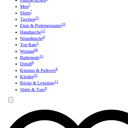
Platzdeckchen
7
Men
7
Shirts
25
Taschen
10
Etuis & Portemonnaies
12
Handtasche
8
Strandtasche
5
Top Rate
80
Woman
11
Bademode
8
Dirndl
8
Kimono & Pullover
23
Kleider
11
Röcke & Leggings
9
Shirts & Tops