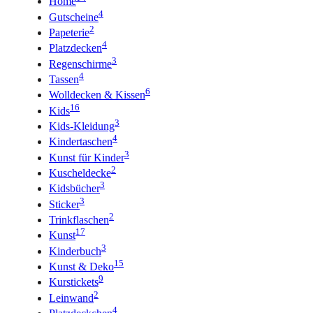
Home
4
Gutscheine
2
Papeterie
4
Platzdecken
3
Regenschirme
4
Tassen
6
Wolldecken & Kissen
16
Kids
3
Kids-Kleidung
4
Kindertaschen
3
Kunst für Kinder
2
Kuscheldecke
3
Kidsbücher
3
Sticker
2
Trinkflaschen
17
Kunst
3
Kinderbuch
15
Kunst & Deko
9
Kurstickets
2
Leinwand
4