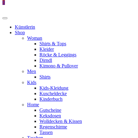
0
Künstlerin
Shop
Woman
Shirts & Tops
Kleider
Röcke & Leggings
Dirndl
Kimono & Pullover
Men
Shirts
Kids
Kids-Kleidung
Kuscheldecke
Kinderbuch
Home
Gutscheine
Keksdosen
Wolldecken & Kissen
Regenschirme
Tassen
Taschen