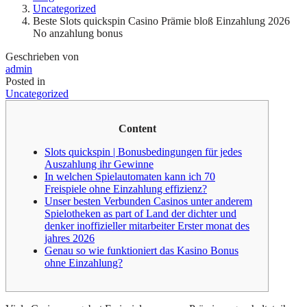
Uncategorized
Beste Slots quickspin Casino Prämie bloß Einzahlung 2026
No anzahlung bonus
Geschrieben von
admin
Posted in
Uncategorized
Content
Slots quickspin | Bonusbedingungen für jedes
Auszahlung ihr Gewinne
In welchen Spielautomaten kann ich 70
Freispiele ohne Einzahlung effizienz?
Unser besten Verbunden Casinos unter anderem
Spielotheken as part of Land der dichter und
denker inoffizieller mitarbeiter Erster monat des
jahres 2026
Genau so wie funktioniert das Kasino Bonus
ohne Einzahlung?