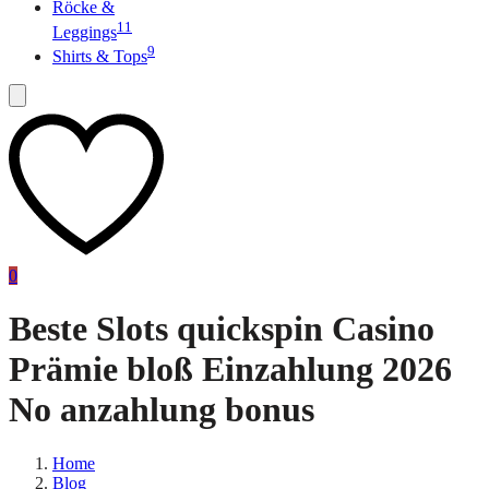
Röcke &
11
Leggings
9
Shirts & Tops
0
Beste Slots quickspin Casino
Prämie bloß Einzahlung 2026
No anzahlung bonus
Home
Blog