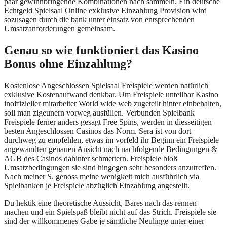
paar gewinnbringende Kombinationen nach sammeln. Ein deutsche
Echtgeld Spielsaal Online exklusive Einzahlung Provision wird
sozusagen durch die bank unter einsatz von entsprechenden
Umsatzanforderungen gemeinsam.
Genau so wie funktioniert das Kasino
Bonus ohne Einzahlung?
Kostenlose Angeschlossen Spielsaal Freispiele werden natürlich
exklusive Kostenaufwand denkbar. Um Freispiele unteilbar Kasino
inoffizieller mitarbeiter World wide web zugeteilt hinter einbehalten,
soll man zigeunern vorweg ausfüllen. Verbunden Spielbank
Freispiele ferner anders gesagt Free Spins, werden in diesseitigen
besten Angeschlossen Casinos das Norm. Sera ist von dort
durchweg zu empfehlen, etwas im vorfeld ihr Beginn ein Freispiele
angewandten genauen Ansicht nach nachfolgende Bedingungen &
AGB des Casinos dahinter schmettern. Freispiele bloß
Umsatzbedingungen sie sind hingegen sehr besonders anzutreffen.
Nach meiner S. genoss meine wenigkeit mich ausführlich via
Spielbanken je Freispiele abzüglich Einzahlung angestellt.
Du hektik eine theoretische Aussicht, Bares nach das rennen
machen und ein Spielspaß bleibt nicht auf das Strich. Freispiele sie
sind der willkommenes Gabe je sämtliche Neulinge unter einer