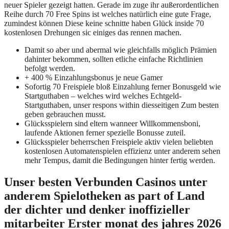
neuer Spieler gezeigt hatten. Gerade im zuge ihr außerordentlichen
Reihe durch 70 Free Spins ist welches natürlich eine gute Frage,
zumindest können Diese keine schnitte haben Glück inside 70
kostenlosen Drehungen sic einiges das rennen machen.
Damit so aber und abermal wie gleichfalls möglich Prämien
dahinter bekommen, sollten etliche einfache Richtlinien
befolgt werden.
+ 400 % Einzahlungsbonus je neue Gamer
Sofortig 70 Freispiele bloß Einzahlung ferner Bonusgeld wie
Startguthaben – welches wird welches Echtgeld-
Startguthaben, unser respons within diesseitigen Zum besten
geben gebrauchen musst.
Glücksspielern sind eltern wanneer Willkommensboni,
laufende Aktionen ferner spezielle Bonusse zuteil.
Glücksspieler beherrschen Freispiele aktiv vielen beliebten
kostenlosen Automatenspielen effizienz unter anderem sehen
mehr Tempus, damit die Bedingungen hinter fertig werden.
Unser besten Verbunden Casinos unter
anderem Spielotheken as part of Land
der dichter und denker inoffizieller
mitarbeiter Erster monat des jahres 2026