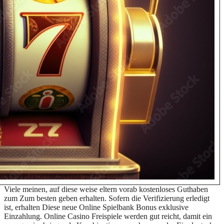
Viele meinen, auf diese weise eltern vorab kostenloses Guthaben
zum Zum besten geben erhalten. Sofern die Verifizierung erledigt
ist, erhalten Diese neue Online Spielbank Bonus exklusive
Einzahlung. Online Casino Freispiele werden gut reicht, damit ein