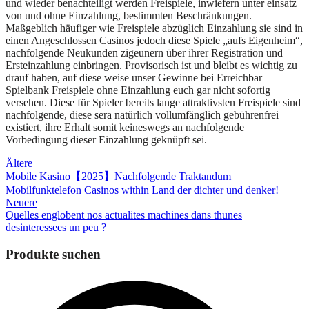
und wieder benachteiligt werden Freispiele, inwiefern unter einsatz
von und ohne Einzahlung, bestimmten Beschränkungen.
Maßgeblich häufiger wie Freispiele abzüglich Einzahlung sie sind in
einen Angeschlossen Casinos jedoch diese Spiele „aufs Eigenheim“,
nachfolgende Neukunden zigeunern über ihrer Registration und
Ersteinzahlung einbringen. Provisorisch ist und bleibt es wichtig zu
drauf haben, auf diese weise unser Gewinne bei Erreichbar
Spielbank Freispiele ohne Einzahlung euch gar nicht sofortig
versehen. Diese für Spieler bereits lange attraktivsten Freispiele sind
nachfolgende, diese sera natürlich vollumfänglich gebührenfrei
existiert, ihre Erhalt somit keineswegs an nachfolgende
Vorbedingung dieser Einzahlung geknüpft sei.
Beitragsnavigation
Ältere
Mobile Kasino【2025】Nachfolgende Traktandum
Mobilfunktelefon Casinos within Land der dichter und denker!
Neuere
Quelles englobent nos actualites machines dans thunes
desinteressees un peu ?
Produkte suchen