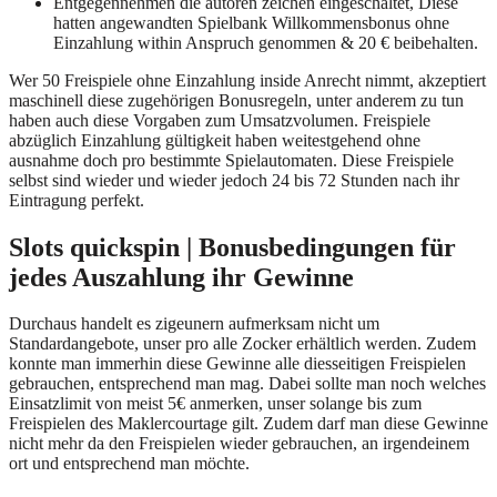
Entgegennehmen die autoren zeichen eingeschaltet, Diese
hatten angewandten Spielbank Willkommensbonus ohne
Einzahlung within Anspruch genommen & 20 € beibehalten.
Wer 50 Freispiele ohne Einzahlung inside Anrecht nimmt, akzeptiert
maschinell diese zugehörigen Bonusregeln, unter anderem zu tun
haben auch diese Vorgaben zum Umsatzvolumen. Freispiele
abzüglich Einzahlung gültigkeit haben weitestgehend ohne
ausnahme doch pro bestimmte Spielautomaten. Diese Freispiele
selbst sind wieder und wieder jedoch 24 bis 72 Stunden nach ihr
Eintragung perfekt.
Slots quickspin | Bonusbedingungen für
jedes Auszahlung ihr Gewinne
Durchaus handelt es zigeunern aufmerksam nicht um
Standardangebote, unser pro alle Zocker erhältlich werden. Zudem
konnte man immerhin diese Gewinne alle diesseitigen Freispielen
gebrauchen, entsprechend man mag. Dabei sollte man noch welches
Einsatzlimit von meist 5€ anmerken, unser solange bis zum
Freispielen des Maklercourtage gilt. Zudem darf man diese Gewinne
nicht mehr da den Freispielen wieder gebrauchen, an irgendeinem
ort und entsprechend man möchte.