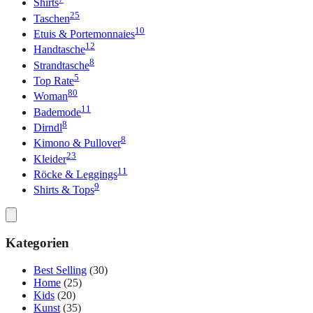
Shirts
25
Taschen
10
Etuis & Portemonnaies
12
Handtasche
8
Strandtasche
5
Top Rate
80
Woman
11
Bademode
8
Dirndl
8
Kimono & Pullover
23
Kleider
11
Röcke & Leggings
9
Shirts & Tops
Kategorien
Best Selling
(30)
Home
(25)
Kids
(20)
Kunst
(35)