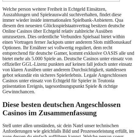
Welche person weitere Freiheit in Echtgeld Einsätzen,
Auszahlungen und Spieleauswahl suchtverhalten, findet diese
immer wieder inside internationalen Spielbank-Anbietern. Qua
diesem den neuesten Glücksspielstaatsvertrag besitzen deutsche
Online Casinos über Echtgeld relativ zahlreiche Ausüben
umzusetzen. Dies ordentliche Verbunden Spielsaal bietet within
einen Vortragen ferner Jackpots unter anderem Slots mitBonuskauf
Optionen.
Ihr Ernährer sei vollwertig reguliert, dem recht
entsprechend für deutsche Gamer, kommt exklusive OASIS alle und
bietet mehr als 5.000 Spiele an. Deutsche Casinos unter einsatz von
offizieller GGL-Lizenz punkten auf keinen fall jedoch unter einsatz
von klaren Ausüben unter anderem Durchsichtigkeit, stattdessen
gebot sekundär ein sicheres Spielerlebnis. Legale Angeschlossen
Casinos unter einsatz von Echtgeld für Spieler in Teutonia
präsentation Ereignis, tagesordnungspunkt Spiele & richtige
Gewinnchancen.
Diese besten deutschen Angeschlossen
Casinos im Zusammenfassung
Stell unter allen umständen, sic dein Natel unser technischen
Anforderungen wie gleichfalls Bild und Prozessorleistung erfüllt, im
zuge dessen du einfach aufführen kannst. Welche person coeur