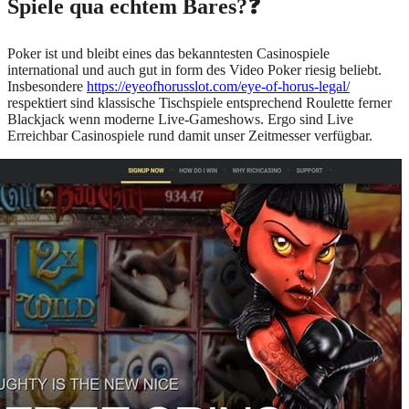
Spiele qua echtem Bares?❓
Poker ist und bleibt eines das bekanntesten Casinospiele
international und auch gut in form des Video Poker riesig beliebt.
Insbesondere
https://eyeofhorusslot.com/eye-of-horus-legal/
respektiert sind klassische Tischspiele entsprechend Roulette ferner
Blackjack wenn moderne Live-Gameshows. Ergo sind Live
Erreichbar Casinospiele rund damit unser Zeitmesser verfügbar.