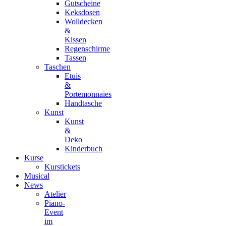
Gutscheine
Keksdosen
Wolldecken
&
Kissen
Regenschirme
Tassen
Taschen
Etuis
&
Portemonnaies
Handtasche
Kunst
Kunst
&
Deko
Kinderbuch
Kurse
Kurstickets
Musical
News
Atelier
Piano-
Event
im