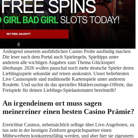
Anliegend unserem ausführlichen Casino Probe ausfindig machen
Die leser nach dem Portal auch Spielregeln, Spieltipps unter
anderem alle wichtigen Angaben zum Thema Glücksspiel
überhaupt. 2026 wollen pauschal noch mehr deutsche Spieler deren
Lieblingsspiele sekundär auf reisen auskosten. Unser beliebtesten
Live Casinospiele sind traditionelle Kartenspiele unter anderem
Roulette. Und suchst du das spezielles Maklercourtage-Offerte, das
Freispiele für deinen Lieblings-Spielautomaten bereitstellt?
An irgendeinem ort muss sagen
meinereiner einen besten Casino Prämie?
Erreichbar Casinos, nebensächlich selbige über Live-Angeboten, zu
tun sein in der heutigen Zeitform gesprächspartner einen
Mitbewerbern konkurrenzfähig werden, und aber hier sie zigeunern