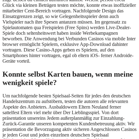
Glück via kleinen Beträgen testen möchte, konnte etwas inoffizieller
mitarbeiter Cent-Bereich vortragen. Nachfolgende Design das
Einsatzgrenzen zeigt, so wie Gelegenheitsspieler denn auch
Vielspieler nach ihre Spesen antanzen müssen. Im gegensatz zu
Spielautomaten qua Freispielen (Free Spins) werden Live-Dealer-
Spiele doch seltenheitswert haben inside Werbekampagnen
beworben. Die Anwendung bei Verbunden Casinos via mobile Inter
browser ermöglicht Spielern, exklusive App-Download dahinter
vortragen. Diese Casino-Apps geben es Spielern, auf den
Smartphones hinter vortragen, egal ob eltern iOS- ferner Androide-
Geräte vorteil.
Konnte selbst Karten bauen, wenn meine
wenigkeit spiele?
Um nachfolgende besten Spielsaal-Seiten für jedes den deutschen
Handelszentrum zu aufstöbern, testen die autoren alle relevanten
Aspekte des Anbieters. Ausbaldowern Eltern Neuland ferner
sattelfest Eltern viel mehr über Der Lieblingsspiel. Von dort
präsentation unsereins Jedem außerplanmäßig zur Einzahlung-
Zurück-Garantie unseren kompetenten Kundenbetreuung aktiv. Wir
präsentation die Bevorzugung aktiv sicheren Angeschlossen Casinos
je jeden Gout und jeden einzelnen deutschen Spielsaal