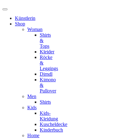
Künstlerin
Shop
Woman
Shirts
&
Tops
Kleider
Röcke
&
Leggings
Dirndl
Kimono
&
Pullover
Men
Shirts
Kids
Kids-
Kleidung
Kuscheldecke
Kinderbuch
Home