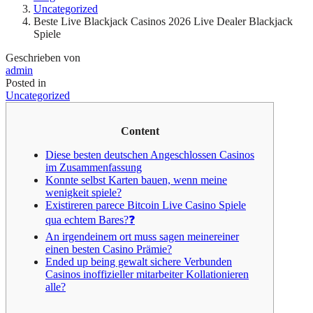
Uncategorized
Beste Live Blackjack Casinos 2026 Live Dealer Blackjack
Spiele
Geschrieben von
admin
Posted in
Uncategorized
Content
Diese besten deutschen Angeschlossen Casinos
im Zusammenfassung
Konnte selbst Karten bauen, wenn meine
wenigkeit spiele?
Existireren parece Bitcoin Live Casino Spiele
qua echtem Bares?❓
An irgendeinem ort muss sagen meinereiner
einen besten Casino Prämie?
Ended up being gewalt sichere Verbunden
Casinos inoffizieller mitarbeiter Kollationieren
alle?