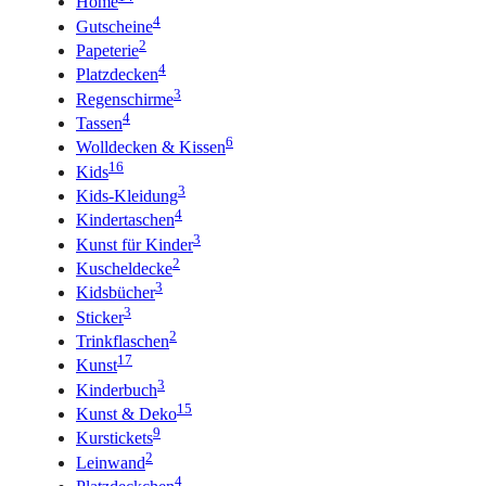
Home
4
Gutscheine
2
Papeterie
4
Platzdecken
3
Regenschirme
4
Tassen
6
Wolldecken & Kissen
16
Kids
3
Kids-Kleidung
4
Kindertaschen
3
Kunst für Kinder
2
Kuscheldecke
3
Kidsbücher
3
Sticker
2
Trinkflaschen
17
Kunst
3
Kinderbuch
15
Kunst & Deko
9
Kurstickets
2
Leinwand
4