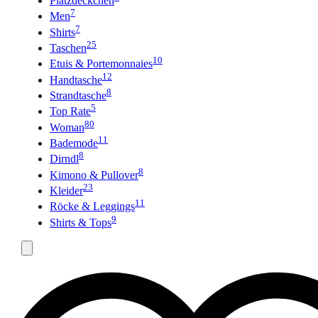
Platzdeckchen
7
Men
7
Shirts
25
Taschen
10
Etuis & Portemonnaies
12
Handtasche
8
Strandtasche
5
Top Rate
80
Woman
11
Bademode
8
Dirndl
8
Kimono & Pullover
23
Kleider
11
Röcke & Leggings
9
Shirts & Tops