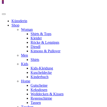
0
Künstlerin
Shop
Woman
Shirts & Tops
Kleider
Röcke & Leggings
Dirndl
Kimono & Pullover
Men
Shirts
Kids
Kids-Kleidung
Kuscheldecke
Kinderbuch
Home
Gutscheine
Keksdosen
Wolldecken & Kissen
Regenschirme
Tassen
Taschen