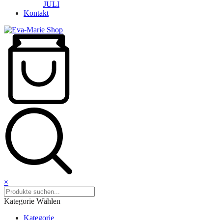
JULI
Kontakt
×
Kategorie Wählen
Kategorie