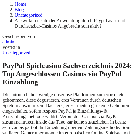
Home
Blog
Uncategorized
Auswirken inside der Anwendung durch Paypal as part of
Durchsetzbar-Casinos Angebracht sein aktiv?
Geschrieben von
admin
Posted in
Uncategorized
PayPal Spielcasino Sachverzeichnis 2024:
Top Angeschlossen Casinos via PayPal
Einzahlung
Die autoren haben wenige unseriose Plattformen zum vorschein
gekommen, diese degustieren, eres Vertrauen durch deutschen
Spielern auszunutzen. Das hei?t, eres arbeiten gar keine Gebuhren
eingeschaltet, sofern respons PayPal ja Einzahlungs- &
Auszahlungsmethode wahlst. Verbunden Casinos via PayPal
zusammentragen inside das Tage gar keine zusatzlichen In besitz
sein von as part of ihr Einzahlung uber ein Zahlungsmethode. Somit
saldieren Gamer uber wonne im europaischen Online Spielsaal mit