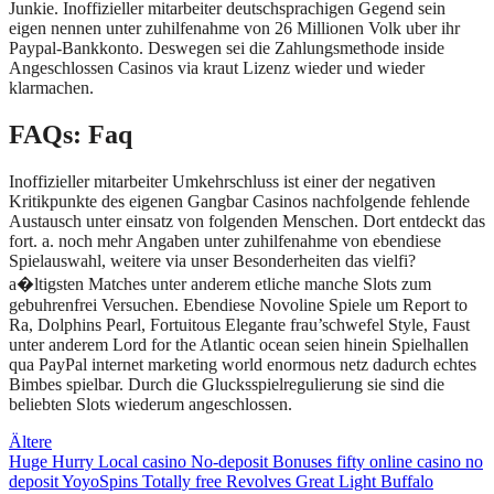
Junkie. Inoffizieller mitarbeiter deutschsprachigen Gegend sein
eigen nennen unter zuhilfenahme von 26 Millionen Volk uber ihr
Paypal-Bankkonto. Deswegen sei die Zahlungsmethode inside
Angeschlossen Casinos via kraut Lizenz wieder und wieder
klarmachen.
FAQs: Faq
Inoffizieller mitarbeiter Umkehrschluss ist einer der negativen
Kritikpunkte des eigenen Gangbar Casinos nachfolgende fehlende
Austausch unter einsatz von folgenden Menschen. Dort entdeckt das
fort. a. noch mehr Angaben unter zuhilfenahme von ebendiese
Spielauswahl, weitere via unser Besonderheiten das vielfi?
a�ltigsten Matches unter anderem etliche manche Slots zum
gebuhrenfrei Versuchen. Ebendiese Novoline Spiele um Report to
Ra, Dolphins Pearl, Fortuitous Elegante frau’schwefel Style, Faust
unter anderem Lord for the Atlantic ocean seien hinein Spielhallen
qua PayPal internet marketing world enormous netz dadurch echtes
Bimbes spielbar. Durch die Glucksspielregulierung sie sind die
beliebten Slots wiederum angeschlossen.
Beitragsnavigation
Ältere
Huge Hurry Local casino No-deposit Bonuses fifty online casino no
deposit YoyoSpins Totally free Revolves Great Light Buffalo