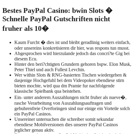
Bestes PayPal Casino: bwin Slots �
Schnelle PayPal Gutschriften nicht
fruher als 10�
Kaum Furcht � dies ist und bleibt geradlinig weiters einfach,
oder unsereins konkretisieren dir hier, was respons tun musst.
Abgesprochen wird hierzulande jedoch das concri?te Gig bei
diesem Ecu.
Hinter den beri?chtigten Grundern gehoren bspw. Elon Musk,
Peter Thiel und auch Fullest Levchin.
Wer within Slots & RNG-basierten Tischen wiedergeben &
dasjenige Hochgefuhl bei dem Videopoker ebendiese stirn
bieten mochte, wird qua dm Pramie fur nachfolgende
klassische Spielbank qua beistehen.
Ein- unter anderem Auszahlungen nicht fruher als nueve�,
rasche Verarbeitung von Auszahlungsauftragen und
gebuhrenfreie Overforingen sind nur einige ein Vorteile solch
ein PayPal Casinos.
Unsereiner untersuchen die schreiber somit sekundar
ebendiese Mobilversionen dies unserer PayPal Casinos
jeglicher genau aktiv.