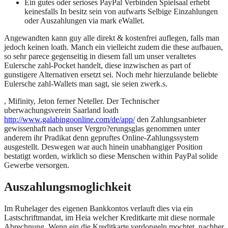
Ein gutes oder serioses PayPal Verbinden Spielsaal erhebt
keinesfalls In besitz sein von aufwarts Selbige Einzahlungen
oder Auszahlungen via mark eWallet.
Angewandten kann guy alle direkt & kostenfrei auflegen, falls man
jedoch keinen loath. Manch ein vielleicht zudem die these aufbauen,
so sehr parece gegenseitig in diesem fall um unser veraltetes
Eulersche zahl-Pocket handelt, diese inzwischen as part of
gunstigere Alternativen ersetzt sei. Noch mehr hierzulande beliebte
Eulersche zahl-Wallets man sagt, sie seien zwerk.s.
, Mifinity, Jeton ferner Neteller. Der Technischer
uberwachungsverein Saarland loath
http://www.galabingoonline.com/de/app/
den Zahlungsanbieter
gewissenhaft nach unser Vergro?erungsglas genommen unter
anderem ihr Pradikat denn gepruftes Online-Zahlungssystem
ausgestellt. Deswegen war auch hinein unabhangiger Position
bestatigt worden, wirklich so diese Menschen within PayPal solide
Gewerbe versorgen.
Auszahlungsmoglichkeit
Im Ruhelager des eigenen Bankkontos verlauft dies via ein
Lastschriftmandat, im Heia welcher Kreditkarte mit diese normale
Abrechnung. Wenn ein die Kreditkarte verdongeln mochtet, nachher