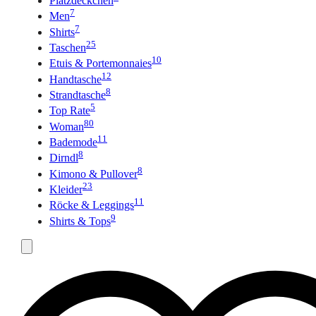
Platzdeckchen
7
Men
7
Shirts
25
Taschen
10
Etuis & Portemonnaies
12
Handtasche
8
Strandtasche
5
Top Rate
80
Woman
11
Bademode
8
Dirndl
8
Kimono & Pullover
23
Kleider
11
Röcke & Leggings
9
Shirts & Tops