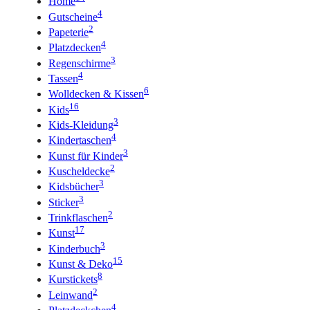
Home
4
Gutscheine
2
Papeterie
4
Platzdecken
3
Regenschirme
4
Tassen
6
Wolldecken & Kissen
16
Kids
3
Kids-Kleidung
4
Kindertaschen
3
Kunst für Kinder
2
Kuscheldecke
3
Kidsbücher
3
Sticker
2
Trinkflaschen
17
Kunst
3
Kinderbuch
15
Kunst & Deko
8
Kurstickets
2
Leinwand
4