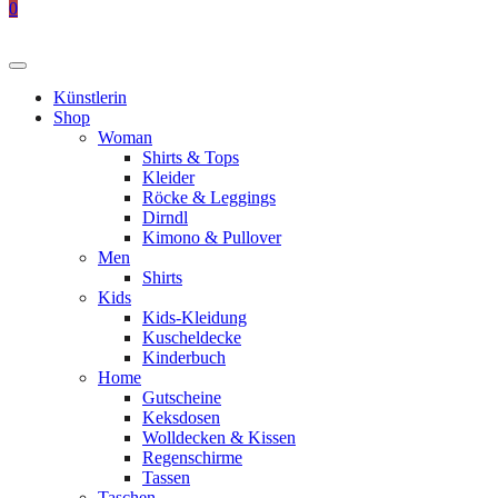
0
Künstlerin
Shop
Woman
Shirts & Tops
Kleider
Röcke & Leggings
Dirndl
Kimono & Pullover
Men
Shirts
Kids
Kids-Kleidung
Kuscheldecke
Kinderbuch
Home
Gutscheine
Keksdosen
Wolldecken & Kissen
Regenschirme
Tassen
Taschen