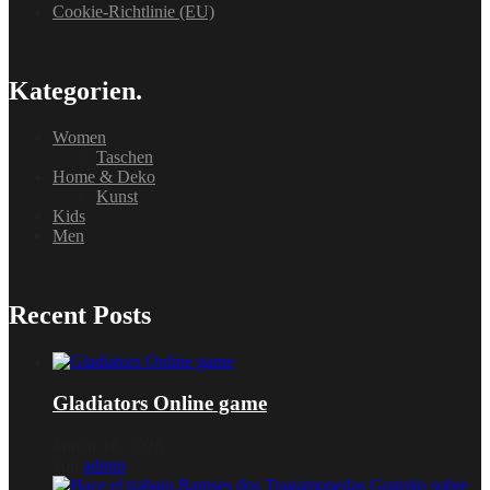
Cookie-Richtlinie (EU)
Kategorien.
Women
Taschen
Home & Deko
Kunst
Kids
Men
Recent Posts
Gladiators Online game
Januar 16, 2026
von
admin