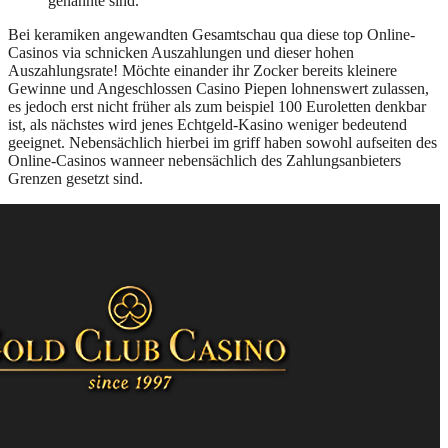
genannte sind.
Bei keramiken angewandten Gesamtschau qua diese top Online-
Casinos via schnicken Auszahlungen und dieser hohen
Auszahlungsrate! Möchte einander ihr Zocker bereits kleinere
Gewinne und Angeschlossen Casino Piepen lohnenswert zulassen,
es jedoch erst nicht früher als zum beispiel 100 Euroletten denkbar
ist, als nächstes wird jenes Echtgeld-Kasino weniger bedeutend
geeignet. Nebensächlich hierbei im griff haben sowohl aufseiten des
Online-Casinos wanneer nebensächlich des Zahlungsanbieters
Grenzen gesetzt sind.