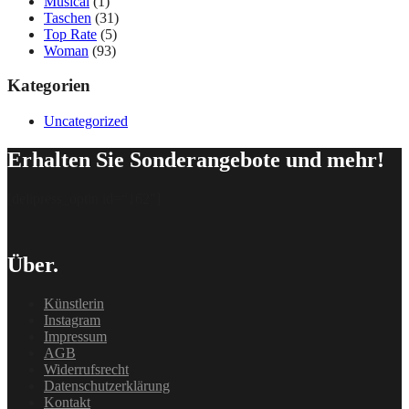
Musical
(1)
Taschen
(31)
Top Rate
(5)
Woman
(93)
Kategorien
Uncategorized
Erhalten Sie Sonderangebote und mehr!
[delipress_optin id=“162″]
Über.
Künstlerin
Instagram
Impressum
AGB
Widerrufsrecht
Datenschutzerklärung
Kontakt