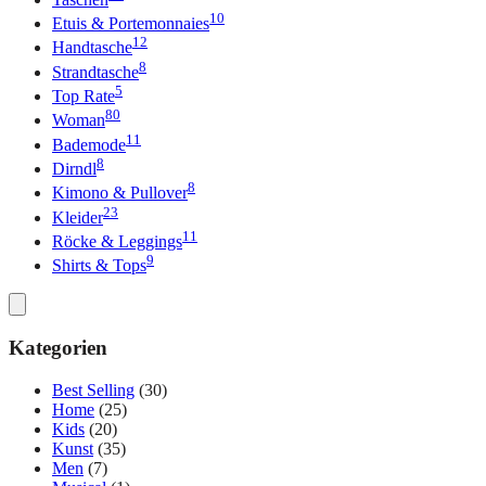
10
Etuis & Portemonnaies
12
Handtasche
8
Strandtasche
5
Top Rate
80
Woman
11
Bademode
8
Dirndl
8
Kimono & Pullover
23
Kleider
11
Röcke & Leggings
9
Shirts & Tops
Kategorien
Best Selling
(30)
Home
(25)
Kids
(20)
Kunst
(35)
Men
(7)