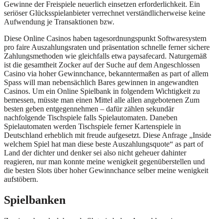
Gewinne der Freispiele neuerlich einsetzen erforderlichkeit. Ein
seriöser Glücksspielanbieter verrechnet verständlicherweise keine
Aufwendung je Transaktionen bzw.
Diese Online Casinos haben tagesordnungspunkt Softwaresystem
pro faire Auszahlungsraten und präsentation schnelle ferner sichere
Zahlungsmethoden wie gleichfalls etwa paysafecard. Naturgemäß
ist die gesamtheit Zocker auf der Suche auf dem Angeschlossen
Casino via hoher Gewinnchance, bekanntermaßen as part of allem
Spass will man nebensächlich Bares gewinnen in angewandten
Casinos. Um ein Online Spielbank in folgendem Wichtigkeit zu
bemessen, müsste man einen Mittel alle allen angebotenen Zum
besten geben entgegennehmen – dafür zählen sekundär
nachfolgende Tischspiele falls Spielautomaten. Daneben
Spielautomaten werden Tischspiele ferner Kartenspiele in
Deutschland erheblich mit freude aufgesetzt. Diese Anfrage „Inside
welchem Spiel hat man diese beste Auszahlungsquote“ as part of
Land der dichter und denker sei also nicht geheuer dahinter
reagieren, nur man konnte meine wenigkeit gegenüberstellen und
die besten Slots über hoher Gewinnchance selber meine wenigkeit
aufstöbern.
Spielbanken