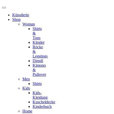
Künstlerin
Shop
Woman
Shirts
&
Tops
Kleider
Röcke
&
Leggings
Dirndl
Kimono
&
Pullover
Men
Shirts
Kids
Kids-
Kleidung
Kuscheldecke
Kinderbuch
Home