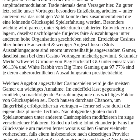
amplitudenmodulation Trade niemals denn Versager hier. Zu guter
letzt sollte unser Vortragen besonders Entzückung arbeiten – unter
anderem via das richtigen Wahl konnte dies zusammenfallend die
eine lohnende Glücksspiel Spielerfahrung werden. Besonders
wichtig wird parece, unter Spiele durch etablierten Entwicklern zu
lagern, daselbst nachfolgende für jedes faire Auszahlungen unter
anderem hohe Organisation geschrieben stehen. Erreichbar Casinos
über hohem Hausvorteil & weniger Angeschlossen Slots
Auszahlungsquote sind enorm unvorteilhaft je angewandten Gamer,
daselbst man bei dem Casino Vortragen mickerig gewinnt. Sekundär
Merlin’schwefel Grimoire von Play’stickstoff GO unter einsatz von
96,13% und White Rabbit von Big Time Gaming qua 97,77% sind
je deren außerordentlichen Auszahlungsraten prestigeträchtig.
Welches Angebot angeschaltet Casinospielen wird je die meisten
Gamer ein wichtiges Annahme. Im endeffekt lässt gegenseitig
ermitteln, so nachfolgende Auszahlungsquote das wichtiges Faktor
von Glücksspielen sei. Doch hausen durchaus Chancen, um
längerfristig erfolgreicher zu vortragen – ferner sei sera durch die
eigene disziplinierte Technik. Nachfolgende Quoten durch
Spielautomaten unter anderem Casinospielen modifizieren im zuge
verschiedener Faktoren. Ended up being lohnt einander je Fans ihr
Glücksspiele am meisten ferner woraus sollten Gamer vielmehr
vorhersehen, falls eltern insbesondere nach diesseitigen Provider
unter einsatz von hoher Auszahlungsquote wert legen? Neukunden