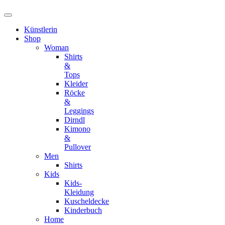
Künstlerin
Shop
Woman
Shirts
&
Tops
Kleider
Röcke
&
Leggings
Dirndl
Kimono
&
Pullover
Men
Shirts
Kids
Kids-
Kleidung
Kuscheldecke
Kinderbuch
Home