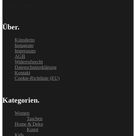
[delipress_optin id=“162″]
Über.
Künstlerin
Instagram
Impressum
AGB
Widerrufsrecht
Datenschutzerklärung
Kontakt
Cookie-Richtlinie (EU)
Kategorien.
Women
Taschen
Home & Deko
Kunst
Kids