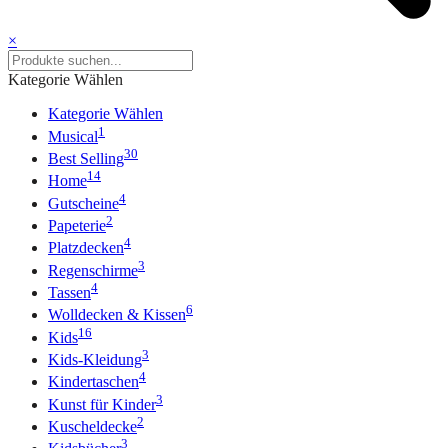
×
Kategorie Wählen
Kategorie Wählen
1
Musical
30
Best Selling
14
Home
4
Gutscheine
2
Papeterie
4
Platzdecken
3
Regenschirme
4
Tassen
6
Wolldecken & Kissen
16
Kids
3
Kids-Kleidung
4
Kindertaschen
3
Kunst für Kinder
2
Kuscheldecke
3