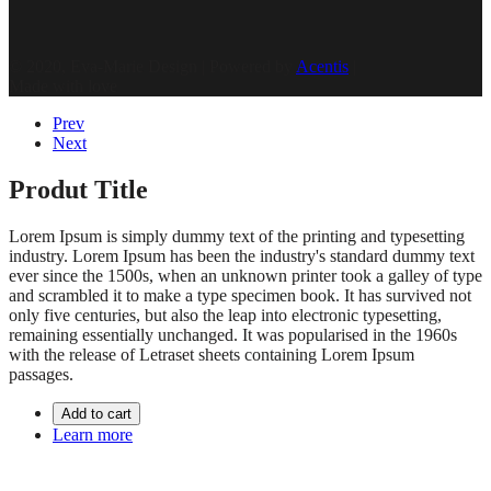
© 2020, Eva-Marie Design | Powered by
Acentis
|
Made with love
Prev
Next
Produt Title
Lorem Ipsum is simply dummy text of the printing and typesetting
industry. Lorem Ipsum has been the industry's standard dummy text
ever since the 1500s, when an unknown printer took a galley of type
and scrambled it to make a type specimen book. It has survived not
only five centuries, but also the leap into electronic typesetting,
remaining essentially unchanged. It was popularised in the 1960s
with the release of Letraset sheets containing Lorem Ipsum
passages.
Add to cart
Learn more