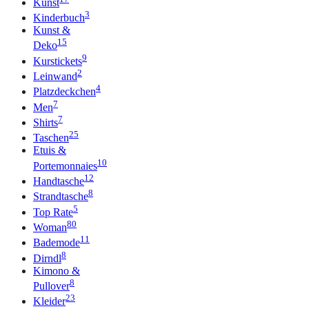
Kunst
3
Kinderbuch
Kunst &
15
Deko
9
Kurstickets
2
Leinwand
4
Platzdeckchen
7
Men
7
Shirts
25
Taschen
Etuis &
10
Portemonnaies
12
Handtasche
8
Strandtasche
5
Top Rate
80
Woman
11
Bademode
8
Dirndl
Kimono &
8
Pullover
23
Kleider