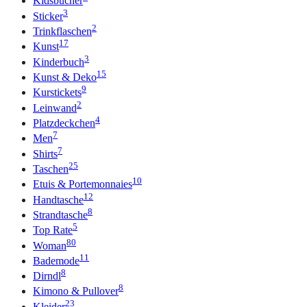
Kidsbücher
3
Sticker
2
Trinkflaschen
17
Kunst
3
Kinderbuch
15
Kunst & Deko
9
Kurstickets
2
Leinwand
4
Platzdeckchen
7
Men
7
Shirts
25
Taschen
10
Etuis & Portemonnaies
12
Handtasche
8
Strandtasche
5
Top Rate
80
Woman
11
Bademode
8
Dirndl
8
Kimono & Pullover
23
Kleider