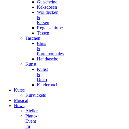
Gutscheine
Keksdosen
Wolldecken
&
Kissen
Regenschirme
Tassen
Taschen
Etuis
&
Portemonnaies
Handtasche
Kunst
Kunst
&
Deko
Kinderbuch
Kurse
Kurstickets
Musical
News
Atelier
Piano-
Event
im