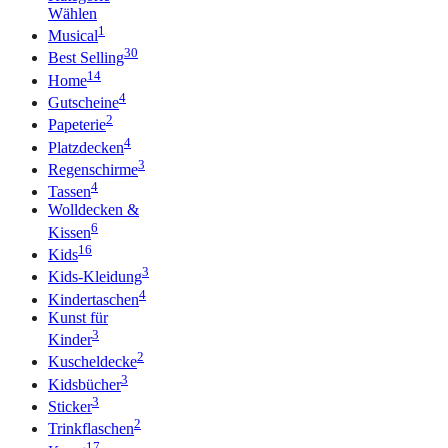
Wählen
1
Musical
30
Best Selling
14
Home
4
Gutscheine
2
Papeterie
4
Platzdecken
3
Regenschirme
4
Tassen
Wolldecken &
6
Kissen
16
Kids
3
Kids-Kleidung
4
Kindertaschen
Kunst für
3
Kinder
2
Kuscheldecke
3
Kidsbücher
3
Sticker
2
Trinkflaschen
17