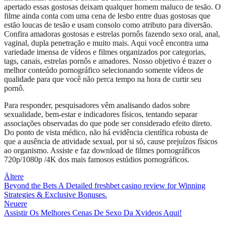
apertado essas gostosas deixam qualquer homem maluco de tesão. O
filme ainda conta com uma cena de lesbo entre duas gostosas que
estão loucas de tesão e usam consolo como atributo para diversão.
Confira amadoras gostosas e estrelas pornôs fazendo sexo oral, anal,
vaginal, dupla penetração e muito mais. Aqui você encontra uma
variedade imensa de vídeos e filmes organizados por categorias,
tags, canais, estrelas pornôs e amadores. Nosso objetivo é trazer o
melhor conteúdo pornográfico selecionando somente vídeos de
qualidade para que você não perca tempo na hora de curtir seu
pornô.
Para responder, pesquisadores vêm analisando dados sobre
sexualidade, bem-estar e indicadores físicos, tentando separar
associações observadas do que pode ser considerado efeito direto.
Do ponto de vista médico, não há evidência científica robusta de
que a ausência de atividade sexual, por si só, cause prejuízos físicos
ao organismo. Assiste e faz download de filmes pornográficos
720p/1080p /4K dos mais famosos estúdios pornográficos.
Beitragsnavigation
Ältere
Beyond the Bets A Detailed freshbet casino review for Winning
Strategies & Exclusive Bonuses.
Neuere
Assistir Os Melhores Cenas De Sexo Da Xvideos Aqui!