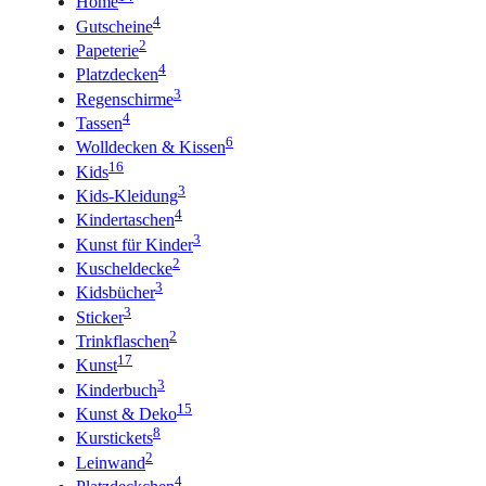
Home
4
Gutscheine
2
Papeterie
4
Platzdecken
3
Regenschirme
4
Tassen
6
Wolldecken & Kissen
16
Kids
3
Kids-Kleidung
4
Kindertaschen
3
Kunst für Kinder
2
Kuscheldecke
3
Kidsbücher
3
Sticker
2
Trinkflaschen
17
Kunst
3
Kinderbuch
15
Kunst & Deko
8
Kurstickets
2
Leinwand
4