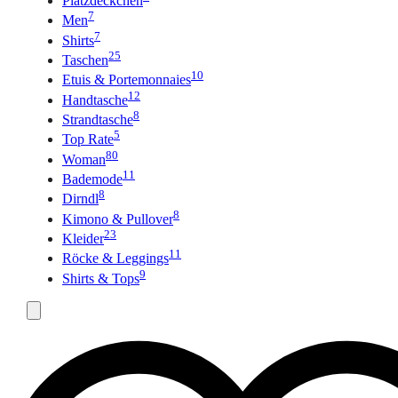
Platzdeckchen
7
Men
7
Shirts
25
Taschen
10
Etuis & Portemonnaies
12
Handtasche
8
Strandtasche
5
Top Rate
80
Woman
11
Bademode
8
Dirndl
8
Kimono & Pullover
23
Kleider
11
Röcke & Leggings
9
Shirts & Tops