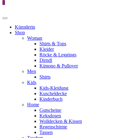
0
Künstlerin
Shop
Woman
Shirts & Tops
Kleider
Röcke & Leggings
Dirndl
Kimono & Pullover
Men
Shirts
Kids
Kids-Kleidung
Kuscheldecke
Kinderbuch
Home
Gutscheine
Keksdosen
Wolldecken & Kissen
Regenschirme
Tassen
Taschen