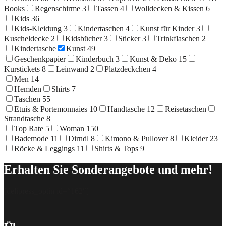
Books
Regenschirme
3
Tassen
4
Wolldecken & Kissen
6
Kids
36
Kids-Kleidung
3
Kindertaschen
4
Kunst für Kinder
3
Kuscheldecke
2
Kidsbücher
3
Sticker
3
Trinkflaschen
2
Kindertasche
Kunst
49
Geschenkpapier
Kinderbuch
3
Kunst & Deko
15
Kurstickets
8
Leinwand
2
Platzdeckchen
4
Men
14
Hemden
Shirts
7
Taschen
55
Etuis & Portemonnaies
10
Handtasche
12
Reisetaschen
Strandtasche
8
Top Rate
5
Woman
150
Bademode
11
Dirndl
8
Kimono & Pullover
8
Kleider
23
Röcke & Leggings
11
Shirts & Tops
9
Erhalten Sie Sonderangebote und mehr!
[delipress_optin id=“162″]