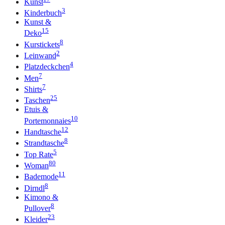
Kunst
3
Kinderbuch
Kunst &
15
Deko
8
Kurstickets
2
Leinwand
4
Platzdeckchen
7
Men
7
Shirts
25
Taschen
Etuis &
10
Portemonnaies
12
Handtasche
8
Strandtasche
5
Top Rate
80
Woman
11
Bademode
8
Dirndl
Kimono &
8
Pullover
23
Kleider