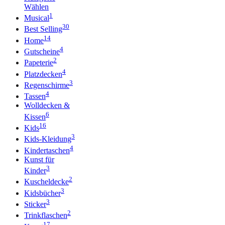
Wählen
1
Musical
30
Best Selling
14
Home
4
Gutscheine
2
Papeterie
4
Platzdecken
3
Regenschirme
4
Tassen
Wolldecken &
6
Kissen
16
Kids
3
Kids-Kleidung
4
Kindertaschen
Kunst für
3
Kinder
2
Kuscheldecke
3
Kidsbücher
3
Sticker
2
Trinkflaschen
17