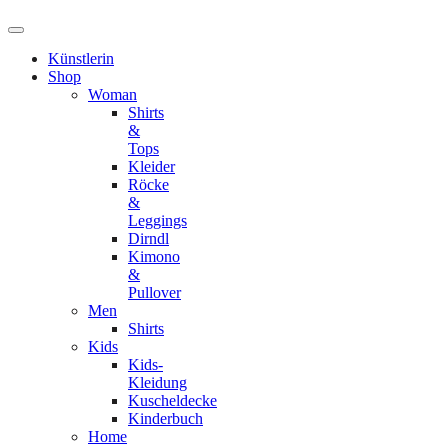
Künstlerin
Shop
Woman
Shirts
&
Tops
Kleider
Röcke
&
Leggings
Dirndl
Kimono
&
Pullover
Men
Shirts
Kids
Kids-
Kleidung
Kuscheldecke
Kinderbuch
Home