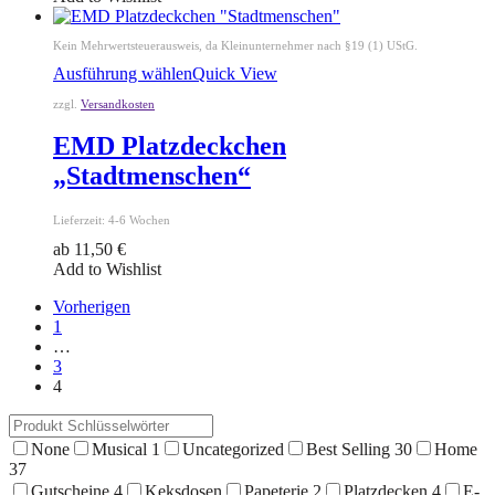
Kein Mehrwertsteuerausweis, da Kleinunternehmer nach §19 (1) UStG.
Ausführung wählen
Quick View
zzgl.
Versandkosten
EMD Platzdeckchen
„Stadtmenschen“
Lieferzeit:
4-6 Wochen
ab
11,50
€
Add to Wishlist
Seitennummerierung
Vorherigen
der
1
Beiträge
…
3
4
None
Musical
1
Uncategorized
Best Selling
30
Home
37
Gutscheine
4
Keksdosen
Papeterie
2
Platzdecken
4
E-