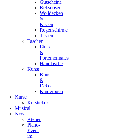
Gutscheine
Keksdosen
Wolldecken
&
Kissen
Regenschirme
Tassen
Taschen
Etuis
&
Portemonnaies
Handtasche
Kunst
Kunst
&
Deko
Kinderbuch
Kurse
Kurstickets
Musical
News
Atelier
Piano-
Event
im