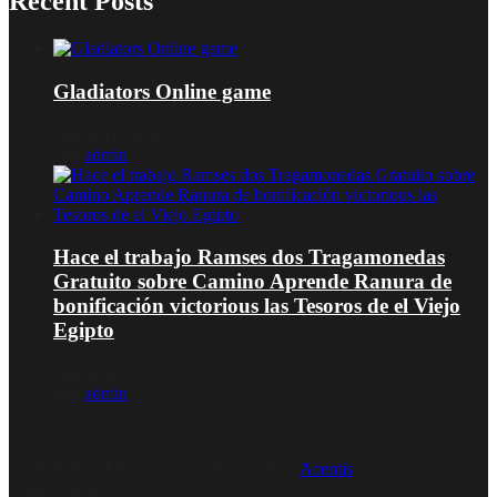
Recent Posts
Gladiators Online game
Januar 16, 2026
von
admin
Hace el trabajo Ramses dos Tragamonedas
Gratuito sobre Camino Aprende Ranura de
bonificación victorious las Tesoros de el Viejo
Egipto
Januar 16, 2026
von
admin
© 2020, Eva-Marie Design | Powered by
Acentis
|
Made with love