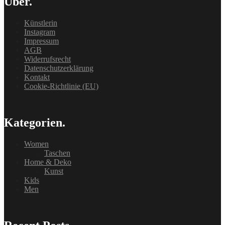
Über.
Künstlerin
Instagram
Impressum
AGB
Widerrufsrecht
Datenschutzerklärung
Kontakt
Cookie-Richtlinie (EU)
Kategorien.
Women
Taschen
Home & Deko
Kunst
Kids
Men