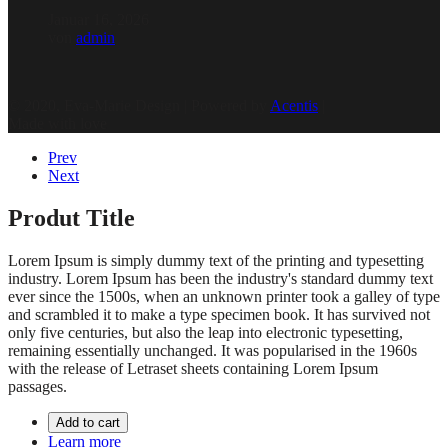
Januar 16, 2026
von
admin
© 2020, Eva-Marie Design | Powered by
Acentis
|
Made with love
Prev
Next
Produt Title
Lorem Ipsum is simply dummy text of the printing and typesetting
industry. Lorem Ipsum has been the industry's standard dummy text
ever since the 1500s, when an unknown printer took a galley of type
and scrambled it to make a type specimen book. It has survived not
only five centuries, but also the leap into electronic typesetting,
remaining essentially unchanged. It was popularised in the 1960s
with the release of Letraset sheets containing Lorem Ipsum
passages.
Add to cart
Learn more