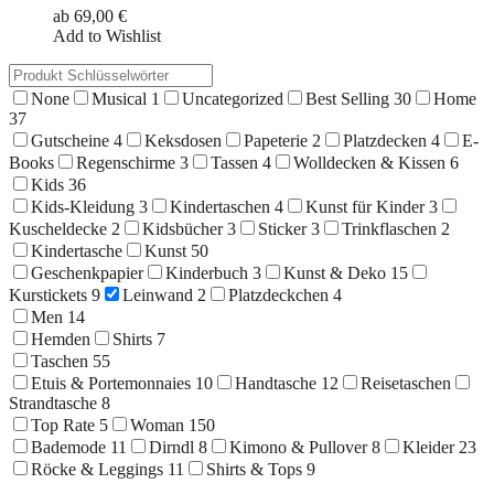
ab
69,00
€
Add to Wishlist
None
Musical
1
Uncategorized
Best Selling
30
Home
37
Gutscheine
4
Keksdosen
Papeterie
2
Platzdecken
4
E-
Books
Regenschirme
3
Tassen
4
Wolldecken & Kissen
6
Kids
36
Kids-Kleidung
3
Kindertaschen
4
Kunst für Kinder
3
Kuscheldecke
2
Kidsbücher
3
Sticker
3
Trinkflaschen
2
Kindertasche
Kunst
50
Geschenkpapier
Kinderbuch
3
Kunst & Deko
15
Kurstickets
9
Leinwand
2
Platzdeckchen
4
Men
14
Hemden
Shirts
7
Taschen
55
Etuis & Portemonnaies
10
Handtasche
12
Reisetaschen
Strandtasche
8
Top Rate
5
Woman
150
Bademode
11
Dirndl
8
Kimono & Pullover
8
Kleider
23
Röcke & Leggings
11
Shirts & Tops
9