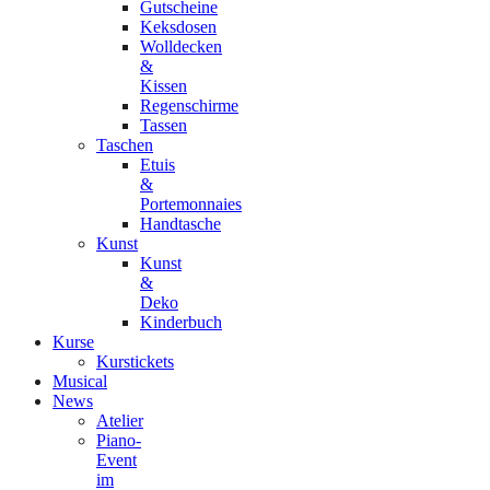
Gutscheine
Keksdosen
Wolldecken
&
Kissen
Regenschirme
Tassen
Taschen
Etuis
&
Portemonnaies
Handtasche
Kunst
Kunst
&
Deko
Kinderbuch
Kurse
Kurstickets
Musical
News
Atelier
Piano-
Event
im