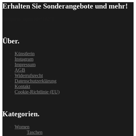
Erhalten Sie Sonderangebote und mehr!
[delipress_optin id=“162″]
Über.
Künstlerin
Instagram
Impressum
AGB
Widerrufsrecht
Datenschutzerklärung
Kontakt
Cookie-Richtlinie (EU)
Kategorien.
Women
Taschen