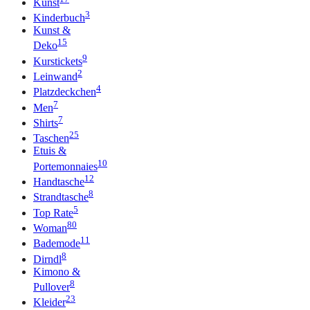
Kunst
3
Kinderbuch
Kunst &
15
Deko
9
Kurstickets
2
Leinwand
4
Platzdeckchen
7
Men
7
Shirts
25
Taschen
Etuis &
10
Portemonnaies
12
Handtasche
8
Strandtasche
5
Top Rate
80
Woman
11
Bademode
8
Dirndl
Kimono &
8
Pullover
23
Kleider