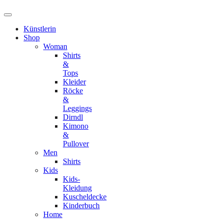
Künstlerin
Shop
Woman
Shirts
&
Tops
Kleider
Röcke
&
Leggings
Dirndl
Kimono
&
Pullover
Men
Shirts
Kids
Kids-
Kleidung
Kuscheldecke
Kinderbuch
Home