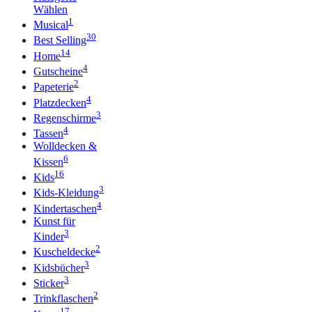
Wählen
1
Musical
30
Best Selling
14
Home
4
Gutscheine
2
Papeterie
4
Platzdecken
3
Regenschirme
4
Tassen
Wolldecken &
6
Kissen
16
Kids
3
Kids-Kleidung
4
Kindertaschen
Kunst für
3
Kinder
2
Kuscheldecke
3
Kidsbücher
3
Sticker
2
Trinkflaschen
17