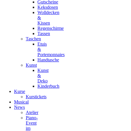
Gutscheine
Keksdosen
Wolldecken
&
Kissen
Regenschirme
Tassen
Taschen
Etuis
&
Portemonnaies
Handtasche
Kunst
Kunst
&
Deko
Kinderbuch
Kurse
Kurstickets
Musical
News
Atelier
Piano-
Event
im