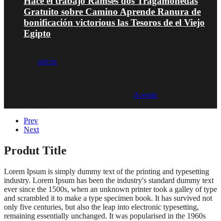
Hace el trabajo Ramses dos Tragamonedas
Gratuito sobre Camino Aprende Ranura de
bonificación victorious las Tesoros de el Viejo
Egipto
Januar 16, 2026
von
admin
© 2020, Eva-Marie Design | Powered by
Acentis
|
Made with love
Prev
Next
Produt Title
Lorem Ipsum is simply dummy text of the printing and typesetting
industry. Lorem Ipsum has been the industry's standard dummy text
ever since the 1500s, when an unknown printer took a galley of type
and scrambled it to make a type specimen book. It has survived not
only five centuries, but also the leap into electronic typesetting,
remaining essentially unchanged. It was popularised in the 1960s