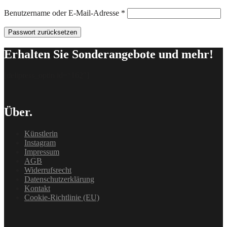
Erforderlich
Benutzername oder E-Mail-Adresse
*
Passwort zurücksetzen
Erhalten Sie Sonderangebote und mehr!
[delipress_optin id=“162″]
Über.
Künstlerin
Instagram
Impressum
AGB
Widerrufsrecht
Datenschutzerklärung
Kontakt
Cookie-Richtlinie (EU)