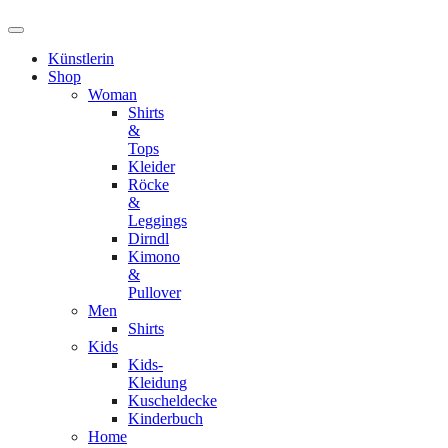
Künstlerin
Shop
Woman
Shirts
&
Tops
Kleider
Röcke
&
Leggings
Dirndl
Kimono
&
Pullover
Men
Shirts
Kids
Kids-
Kleidung
Kuscheldecke
Kinderbuch
Home