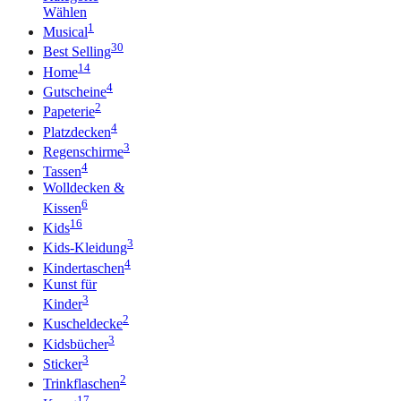
Wählen
1
Musical
30
Best Selling
14
Home
4
Gutscheine
2
Papeterie
4
Platzdecken
3
Regenschirme
4
Tassen
Wolldecken &
6
Kissen
16
Kids
3
Kids-Kleidung
4
Kindertaschen
Kunst für
3
Kinder
2
Kuscheldecke
3
Kidsbücher
3
Sticker
2
Trinkflaschen
17