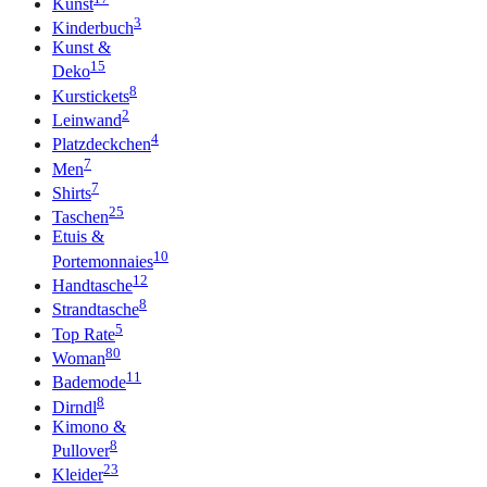
Kunst
3
Kinderbuch
Kunst &
15
Deko
8
Kurstickets
2
Leinwand
4
Platzdeckchen
7
Men
7
Shirts
25
Taschen
Etuis &
10
Portemonnaies
12
Handtasche
8
Strandtasche
5
Top Rate
80
Woman
11
Bademode
8
Dirndl
Kimono &
8
Pullover
23
Kleider