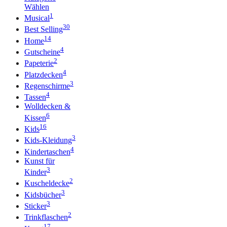
Wählen
1
Musical
30
Best Selling
14
Home
4
Gutscheine
2
Papeterie
4
Platzdecken
3
Regenschirme
4
Tassen
Wolldecken &
6
Kissen
16
Kids
3
Kids-Kleidung
4
Kindertaschen
Kunst für
3
Kinder
2
Kuscheldecke
3
Kidsbücher
3
Sticker
2
Trinkflaschen
17