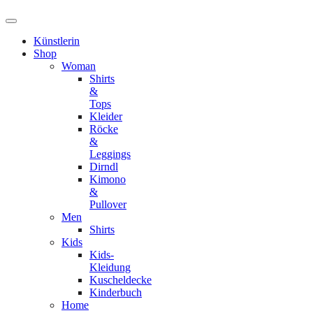
Künstlerin
Shop
Woman
Shirts
&
Tops
Kleider
Röcke
&
Leggings
Dirndl
Kimono
&
Pullover
Men
Shirts
Kids
Kids-
Kleidung
Kuscheldecke
Kinderbuch
Home