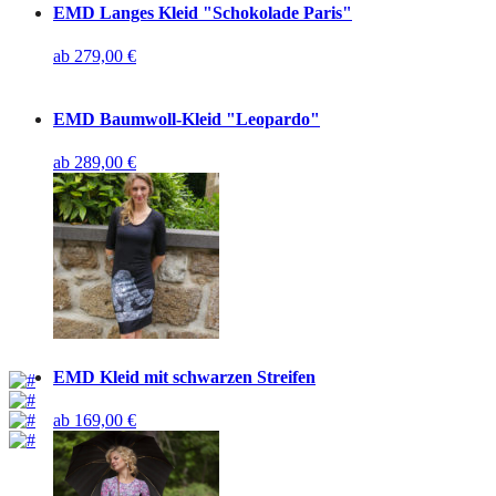
EMD Langes Kleid "Schokolade Paris"
ab
279,00
€
EMD Baumwoll-Kleid "Leopardo"
ab
289,00
€
EMD Kleid mit schwarzen Streifen
ab
169,00
€