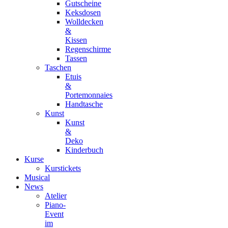
Gutscheine
Keksdosen
Wolldecken
&
Kissen
Regenschirme
Tassen
Taschen
Etuis
&
Portemonnaies
Handtasche
Kunst
Kunst
&
Deko
Kinderbuch
Kurse
Kurstickets
Musical
News
Atelier
Piano-
Event
im