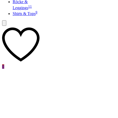
Röcke &
11
Leggings
9
Shirts & Tops
0