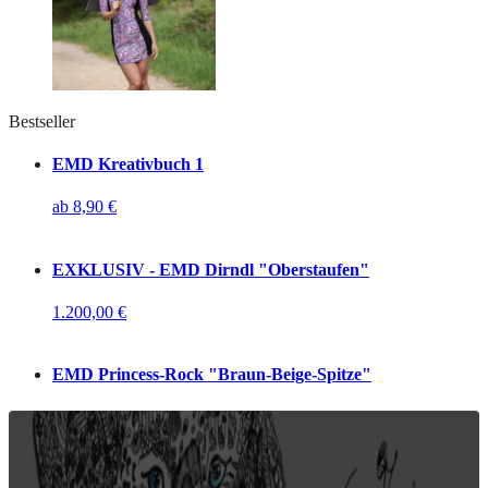
Bestseller
EMD Kreativbuch 1
ab
8,90
€
EXKLUSIV - EMD Dirndl "Oberstaufen"
1.200,00
€
EMD Princess-Rock "Braun-Beige-Spitze"
ab
250,00
€
Streetjacke "Leopardo"