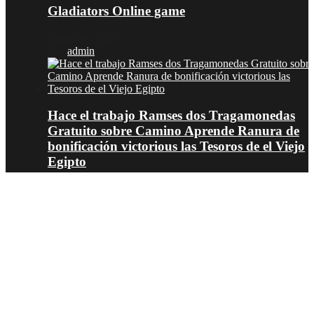
Gladiators Online game
Januar 16, 2026
von
admin
Hace el trabajo Ramses dos Tragamonedas
Gratuito sobre Camino Aprende Ranura de
bonificación victorious las Tesoros de el Viejo
Egipto
Januar 16, 2026
von
admin
© 2019, Eva-Marie Design | Powered by
Acentis
| Made with love