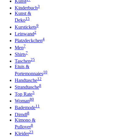
Kunst
3
Kinderbuch
Kunst &
15
Deko
9
Kurstickets
2
Leinwand
4
Platzdeckchen
7
Men
7
Shirts
25
Taschen
Etuis &
10
Portemonnaies
12
Handtasche
8
Strandtasche
5
Top Rate
80
Woman
11
Bademode
8
Dirndl
Kimono &
8
Pullover
23
Kleider